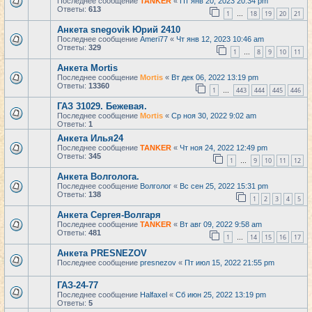
Последнее сообщение
TANKER
«
Пт янв 20, 2023 20:34 pm
Ответы:
613
1
18
19
20
21
…
Анкета snegovik Юрий 2410
Последнее сообщение
Ameri77
«
Чт янв 12, 2023 10:46 am
Ответы:
329
1
8
9
10
11
…
Анкета Mortis
Последнее сообщение
Mortis
«
Вт дек 06, 2022 13:19 pm
Ответы:
13360
1
443
444
445
446
…
ГАЗ 31029. Бежевая.
Последнее сообщение
Mortis
«
Ср ноя 30, 2022 9:02 am
Ответы:
1
Анкета Илья24
Последнее сообщение
TANKER
«
Чт ноя 24, 2022 12:49 pm
Ответы:
345
1
9
10
11
12
…
Анкета Волголога.
Последнее сообщение
Волголог
«
Вс сен 25, 2022 15:31 pm
Ответы:
138
1
2
3
4
5
Анкета Сергея-Волгаря
Последнее сообщение
TANKER
«
Вт авг 09, 2022 9:58 am
Ответы:
481
1
14
15
16
17
…
Анкета PRESNEZOV
Последнее сообщение
presnezov
«
Пт июл 15, 2022 21:55 pm
ГАЗ-24-77
Последнее сообщение
Halfaxel
«
Сб июн 25, 2022 13:19 pm
Ответы:
5