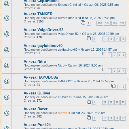
Анкета СержНовоч
Последнее сообщение
Smooth Criminal
«
Ср авг 06, 2025 9:55 am
Ответы:
26
Анкета TANKER
Последнее сообщение
Aurora man
«
Вт июл 08, 2025 22:35 pm
Ответы:
3158
1
103
104
105
106
…
Анкета VolgaDriver-52
Последнее сообщение
VolgaDriver-52
«
Сб апр 26, 2025 10:59 am
Ответы:
476
1
13
14
15
16
…
Анкета gayfutdinov60
Последнее сообщение
gayfutdinov60
«
Чт дек 12, 2024 14:57 pm
Ответы:
91
1
2
3
4
Анкета Nitro
Последнее сообщение
Nitro
«
Ср окт 16, 2024 9:06 am
Ответы:
99
1
2
3
4
Анкета ПАРОВОЗа
Последнее сообщение
ПАРОВОЗ
«
Чт май 23, 2024 19:57 pm
Ответы:
41
1
2
Анкета Guliver
Последнее сообщение
Guliver
«
Ср ноя 15, 2023 10:26 am
Ответы:
871
1
27
28
29
30
…
Анкета Razer
Последнее сообщение
Mortis
«
Пн окт 23, 2023 7:33 am
Ответы:
382
1
10
11
12
13
…
Анкета Punk24
Последнее сообщение
Aurora man
«
Пт окт 13, 2023 22:54 pm