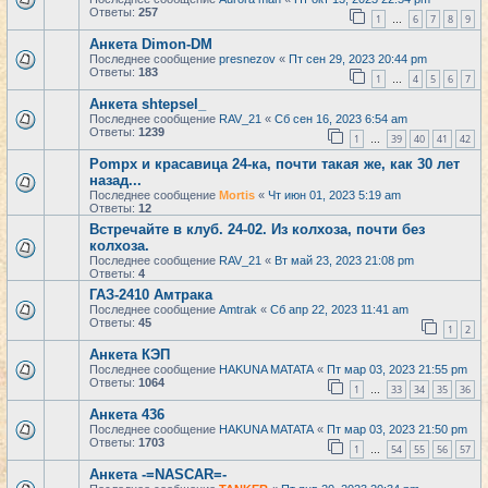
Ответы:
257
1
6
7
8
9
…
Анкета Dimon-DM
Последнее сообщение
presnezov
«
Пт сен 29, 2023 20:44 pm
Ответы:
183
1
4
5
6
7
…
Анкета shtepsel_
Последнее сообщение
RAV_21
«
Сб сен 16, 2023 6:54 am
Ответы:
1239
1
39
40
41
42
…
Pompx и красавица 24-ка, почти такая же, как 30 лет
назад...
Последнее сообщение
Mortis
«
Чт июн 01, 2023 5:19 am
Ответы:
12
Встречайте в клуб. 24-02. Из колхоза, почти без
колхоза.
Последнее сообщение
RAV_21
«
Вт май 23, 2023 21:08 pm
Ответы:
4
ГАЗ-2410 Амтрака
Последнее сообщение
Amtrak
«
Сб апр 22, 2023 11:41 am
Ответы:
45
1
2
Анкета КЭП
Последнее сообщение
HAKUNA MATATA
«
Пт мар 03, 2023 21:55 pm
Ответы:
1064
1
33
34
35
36
…
Анкета 436
Последнее сообщение
HAKUNA MATATA
«
Пт мар 03, 2023 21:50 pm
Ответы:
1703
1
54
55
56
57
…
Анкета -=NASCAR=-