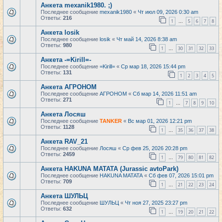
Анкета mexanik1980. ;)
Последнее сообщение
mexanik1980
«
Чт июл 09, 2026 0:30 am
Ответы:
216
1
5
6
7
8
…
Анкета losik
Последнее сообщение
losik
«
Чт май 14, 2026 8:38 am
Ответы:
980
1
30
31
32
33
…
Анкета -=Kirill=-
Последнее сообщение
=Kirill=
«
Ср мар 18, 2026 15:44 pm
Ответы:
131
1
2
3
4
5
Анкета АГРОНОМ
Последнее сообщение
АГРОНОМ
«
Сб мар 14, 2026 11:51 am
Ответы:
271
1
7
8
9
10
…
Анкета Лосяш
Последнее сообщение
TANKER
«
Вс мар 01, 2026 12:21 pm
Ответы:
1128
1
35
36
37
38
…
Анкета RAV_21
Последнее сообщение
Лосяш
«
Ср фев 25, 2026 20:28 pm
Ответы:
2459
1
79
80
81
82
…
Анкета HAKUNA MATATA (Jurassic avtoPark)
Последнее сообщение
HAKUNA MATATA
«
Сб фев 07, 2026 15:01 pm
Ответы:
709
1
21
22
23
24
…
Анкета ШУЛЬЦ
Последнее сообщение
ШУЛЬЦ
«
Чт ноя 27, 2025 23:27 pm
Ответы:
632
1
19
20
21
22
…