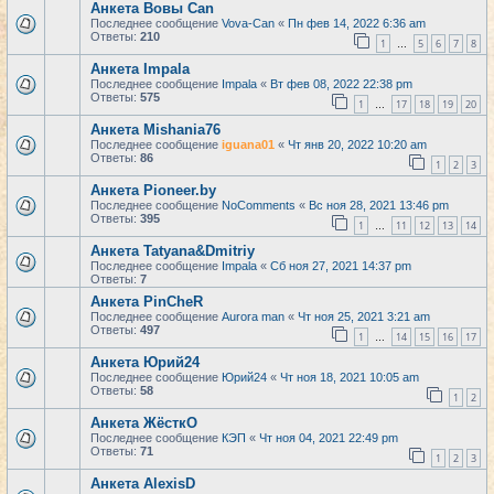
Анкета Вовы Can
Последнее сообщение
Vova-Can
«
Пн фев 14, 2022 6:36 am
Ответы:
210
1
5
6
7
8
…
Анкета Impala
Последнее сообщение
Impala
«
Вт фев 08, 2022 22:38 pm
Ответы:
575
1
17
18
19
20
…
Анкета Mishania76
Последнее сообщение
iguana01
«
Чт янв 20, 2022 10:20 am
Ответы:
86
1
2
3
Анкета Pioneer.by
Последнее сообщение
NoComments
«
Вс ноя 28, 2021 13:46 pm
Ответы:
395
1
11
12
13
14
…
Анкета Tatyana&Dmitriy
Последнее сообщение
Impala
«
Сб ноя 27, 2021 14:37 pm
Ответы:
7
Анкета PinCheR
Последнее сообщение
Aurora man
«
Чт ноя 25, 2021 3:21 am
Ответы:
497
1
14
15
16
17
…
Анкета Юрий24
Последнее сообщение
Юрий24
«
Чт ноя 18, 2021 10:05 am
Ответы:
58
1
2
Анкета ЖёсткО
Последнее сообщение
КЭП
«
Чт ноя 04, 2021 22:49 pm
Ответы:
71
1
2
3
Анкета AlexisD