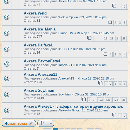
Последнее сообщение
AlexisD
«
Чт сен 09, 2021 7:35 am
Ответы:
44
1
2
Анкета Weld
Последнее сообщение
Weld
«
Ср июн 23, 2021 20:52 pm
Ответы:
81
1
2
3
Анкета Ice_Man'a
Последнее сообщение
Dimon-DM
«
Вт мар 16, 2021 18:45 pm
Ответы:
747
1
22
23
24
25
…
Анкета Halfaxel.
Последнее сообщение
КЭП
«
Ср янв 06, 2021 20:02 pm
Ответы:
97
1
2
3
4
Анкета PaxtonFettel
Последнее сообщение
Impala
«
Пн янв 04, 2021 9:07 am
Ответы:
7
Анкета Алексей13
Последнее сообщение
Алексей13
«
Чт ноя 12, 2020 22:10 pm
Ответы:
125
1
2
3
4
5
Анкета Scy.thian
Последнее сообщение
Scy.thian
«
Сб окт 31, 2020 15:10 pm
Ответы:
3744
1
122
123
124
125
…
Анкета AlexeyL - Глафира, которая в душе аэроплан.
Последнее сообщение
Alexeyl
«
Чт окт 15, 2020 11:16 am
Ответы:
38
1
2
Новая тема