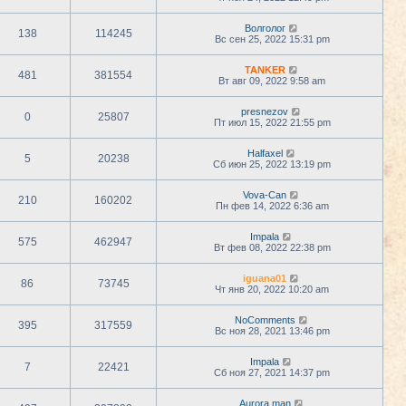
Волголог
138
114245
Вс сен 25, 2022 15:31 pm
TANKER
481
381554
Вт авг 09, 2022 9:58 am
presnezov
0
25807
Пт июл 15, 2022 21:55 pm
Halfaxel
5
20238
Сб июн 25, 2022 13:19 pm
Vova-Can
210
160202
Пн фев 14, 2022 6:36 am
Impala
575
462947
Вт фев 08, 2022 22:38 pm
iguana01
86
73745
Чт янв 20, 2022 10:20 am
NoComments
395
317559
Вс ноя 28, 2021 13:46 pm
Impala
7
22421
Сб ноя 27, 2021 14:37 pm
Aurora man