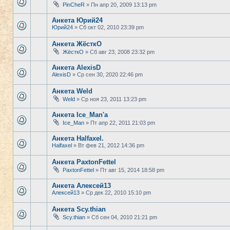
PinCheR
» Пн апр 20, 2009 13:13 pm
Анкета Юрий24
Юрий24
» Сб окт 02, 2010 23:39 pm
Анкета ЖёсткО
ЖёсткО
» Сб авг 23, 2008 23:32 pm
Анкета AlexisD
AlexisD
» Ср сен 30, 2020 22:46 pm
Анкета Weld
Weld
» Ср ноя 23, 2011 13:23 pm
Анкета Ice_Man'a
Ice_Man
» Пт апр 22, 2011 21:03 pm
Анкета Halfaxel.
Halfaxel
» Вт фев 21, 2012 14:36 pm
Анкета PaxtonFettel
PaxtonFettel
» Пт авг 15, 2014 18:58 pm
Анкета Алексей13
Алексей13
» Ср дек 22, 2010 15:10 pm
Анкета Scy.thian
Scy.thian
» Сб сен 04, 2010 21:21 pm