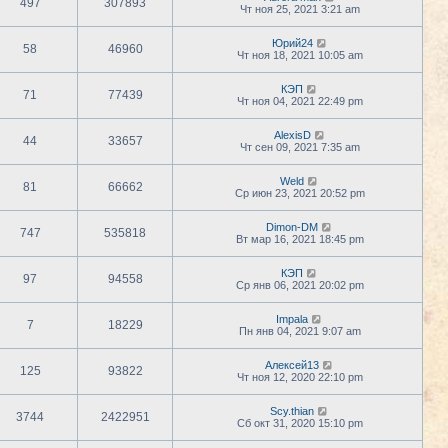
497
307893
Чт ноя 25, 2021 3:21 am
Юрий24
58
46960
Чт ноя 18, 2021 10:05 am
КЭП
71
77439
Чт ноя 04, 2021 22:49 pm
AlexisD
44
33657
Чт сен 09, 2021 7:35 am
Weld
81
66662
Ср июн 23, 2021 20:52 pm
Dimon-DM
747
535818
Вт мар 16, 2021 18:45 pm
КЭП
97
94558
Ср янв 06, 2021 20:02 pm
Impala
7
18229
Пн янв 04, 2021 9:07 am
Алексей13
125
93822
Чт ноя 12, 2020 22:10 pm
Scy.thian
3744
2422951
Сб окт 31, 2020 15:10 pm