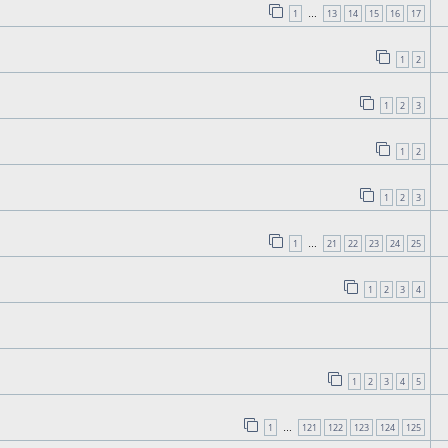
1
13
14
15
16
17
…
1
2
1
2
3
1
2
1
2
3
1
21
22
23
24
25
…
1
2
3
4
1
2
3
4
5
1
121
122
123
124
125
…