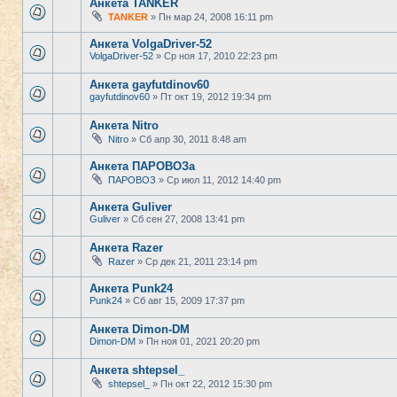
Анкета TANKER
TANKER
» Пн мар 24, 2008 16:11 pm
Анкета VolgaDriver-52
VolgaDriver-52
» Ср ноя 17, 2010 22:23 pm
Анкета gayfutdinov60
gayfutdinov60
» Пт окт 19, 2012 19:34 pm
Анкета Nitro
Nitro
» Сб апр 30, 2011 8:48 am
Анкета ПАРОВОЗа
ПАРОВОЗ
» Ср июл 11, 2012 14:40 pm
Анкета Guliver
Guliver
» Сб сен 27, 2008 13:41 pm
Анкета Razer
Razer
» Ср дек 21, 2011 23:14 pm
Анкета Punk24
Punk24
» Сб авг 15, 2009 17:37 pm
Анкета Dimon-DM
Dimon-DM
» Пн ноя 01, 2021 20:20 pm
Анкета shtepsel_
shtepsel_
» Пн окт 22, 2012 15:30 pm