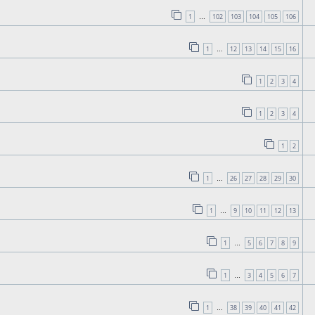
1
102
103
104
105
106
…
1
12
13
14
15
16
…
1
2
3
4
1
2
3
4
1
2
1
26
27
28
29
30
…
1
9
10
11
12
13
…
1
5
6
7
8
9
…
1
3
4
5
6
7
…
1
38
39
40
41
42
…