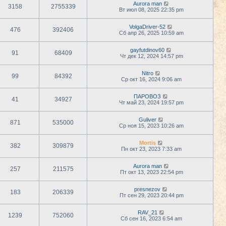
Aurora man
3158
2755339
Вт июл 08, 2025 22:35 pm
VolgaDriver-52
476
392406
Сб апр 26, 2025 10:59 am
gayfutdinov60
91
68409
Чт дек 12, 2024 14:57 pm
Nitro
99
84392
Ср окт 16, 2024 9:06 am
ПАРОВОЗ
41
34927
Чт май 23, 2024 19:57 pm
Guliver
871
535000
Ср ноя 15, 2023 10:26 am
Mortis
382
309879
Пн окт 23, 2023 7:33 am
Aurora man
257
211575
Пт окт 13, 2023 22:54 pm
presnezov
183
206339
Пт сен 29, 2023 20:44 pm
RAV_21
1239
752060
Сб сен 16, 2023 6:54 am