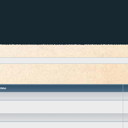
 поиск
емы