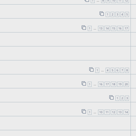
1
8
9
10
11
12
…
1
2
3
4
5
1
13
14
15
16
17
…
1
4
5
6
7
8
…
1
16
17
18
19
20
…
1
2
3
1
10
11
12
13
14
…