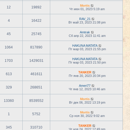
Mortis
12
19892
Чт июн 01, 2023 5:19 am
RAV_21
4
16422
Вт май 23, 2023 21:08 pm
Amtrak
45
25745
Сб апр 22, 2023 11:41 am
HAKUNA MATATA
1064
817890
Пт мар 03, 2023 21:55 pm
HAKUNA MATATA
1703
1429031
Пт мар 03, 2023 21:50 pm
TANKER
613
461611
Пт янв 20, 2023 20:34 pm
Ameri77
329
268651
Чт янв 12, 2023 10:46 am
Mortis
13360
8539552
Вт дек 06, 2022 13:19 pm
Mortis
1
5752
Ср ноя 30, 2022 9:02 am
TANKER
345
310710
Чт ноя 24, 2022 12:49 pm