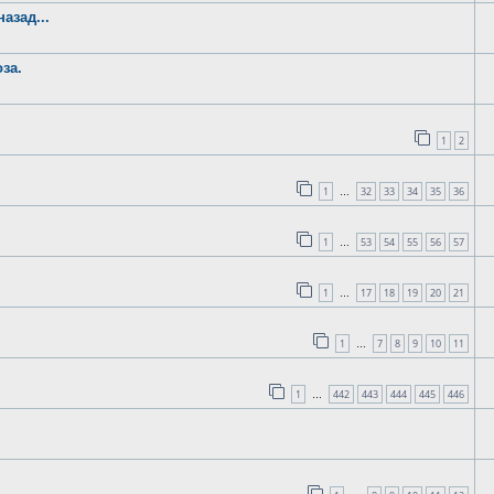
азад...
оза.
1
2
1
32
33
34
35
36
…
1
53
54
55
56
57
…
1
17
18
19
20
21
…
1
7
8
9
10
11
…
1
442
443
444
445
446
…