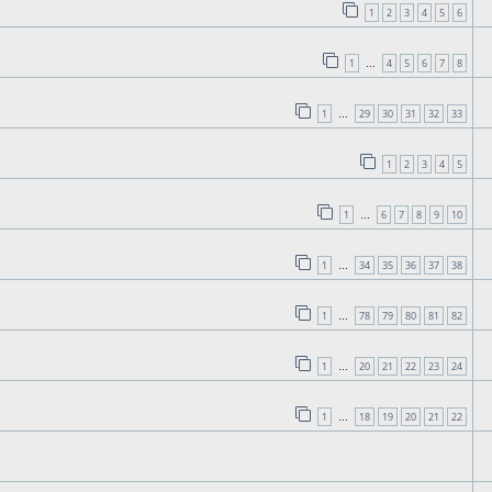
1
2
3
4
5
6
1
4
5
6
7
8
…
1
29
30
31
32
33
…
1
2
3
4
5
1
6
7
8
9
10
…
1
34
35
36
37
38
…
1
78
79
80
81
82
…
1
20
21
22
23
24
…
1
18
19
20
21
22
…