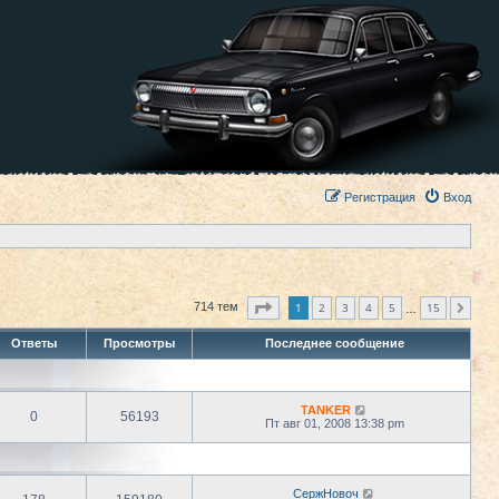
Регистрация
Вход
Страница
1
из
15
1
2
3
4
5
15
714 тем
След.
…
Ответы
Просмотры
Последнее сообщение
TANKER
0
56193
Пт авг 01, 2008 13:38 pm
СержНовоч