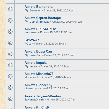
Анкета Волголога.
Волголог
» Вт ноя 27, 2012 20:29 pm
Анкета Сергея-Волгаря
Сергей-Волгарь
» Ср дек 09, 2009 4:04 am
Анкета PRESNEZOV
presnezov
» Пт июл 15, 2022 21:55 pm
ГАЗ-24-77
POLL
» Пн июн 13, 2022 10:30 am
Анкета Вовы Can
Vova-Can
» Пн авг 13, 2012 0:20 am
Анкета Impala
Impala
» Вт янв 31, 2017 20:14 pm
Анкета Mishania76
Mishania76
» Вс июн 26, 2016 5:47 am
Анкета Pioneer.by
pioneer.by
» Чт май 23, 2013 7:27 am
Анкета Tatyana&Dmitriy
Tatyana&Dmitriy
» Чт ноя 25, 2021 4:07 am
Анкета PinCheR