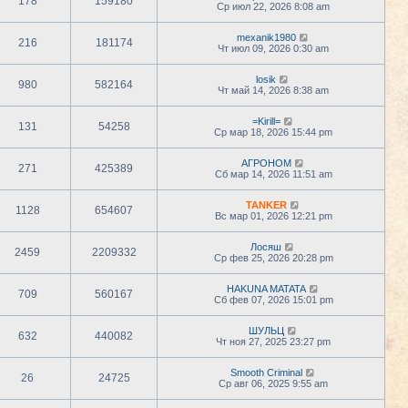
178
159180
Ср июл 22, 2026 8:08 am
mexanik1980
216
181174
Чт июл 09, 2026 0:30 am
losik
980
582164
Чт май 14, 2026 8:38 am
=Kirill=
131
54258
Ср мар 18, 2026 15:44 pm
АГРОНОМ
271
425389
Сб мар 14, 2026 11:51 am
TANKER
1128
654607
Вс мар 01, 2026 12:21 pm
Лосяш
2459
2209332
Ср фев 25, 2026 20:28 pm
HAKUNA MATATA
709
560167
Сб фев 07, 2026 15:01 pm
ШУЛЬЦ
632
440082
Чт ноя 27, 2025 23:27 pm
Smooth Criminal
26
24725
Ср авг 06, 2025 9:55 am