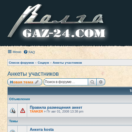
Меню
FAQ
Список форумов
Социум
Анкеты участников
Анкеты участников
Поиск
Расширенный
Новая тема
Т
Объявления
Правила размещения анкет
TANKER
» Пт авг 01, 2008 13:38 pm
Темы
Анкета kosta