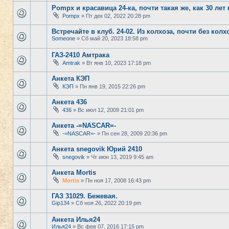
Pompx и красавица 24-ка, почти такая же, как 30 лет н
Pompx
» Пт дек 02, 2022 20:28 pm
Встречайте в клуб. 24-02. Из колхоза, почти без колх
Someone
» Сб май 20, 2023 18:58 pm
ГАЗ-2410 Амтрака
Amtrak
» Вт янв 10, 2023 17:18 pm
Анкета КЭП
КЭП
» Пн янв 19, 2015 22:26 pm
Анкета 436
436
» Вс июл 12, 2009 21:01 pm
Анкета -=NASCAR=-
-=NASCAR=-
» Пн сен 28, 2009 20:36 pm
Анкета snegovik Юрий 2410
snegovik
» Чт июн 13, 2019 9:45 am
Анкета Mortis
Mortis
» Пн ноя 17, 2008 16:43 pm
ГАЗ 31029. Бежевая.
Gip134
» Сб ноя 26, 2022 20:19 pm
Анкета Илья24
Илья24
» Вс фев 07, 2016 17:15 pm