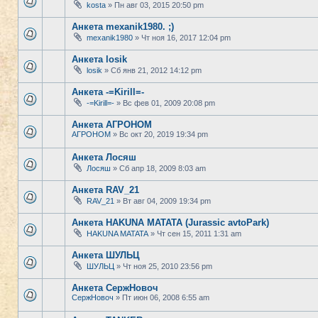
kosta
» Пн авг 03, 2015 20:50 pm
Анкета mexanik1980. ;)
mexanik1980
» Чт ноя 16, 2017 12:04 pm
Анкета losik
losik
» Сб янв 21, 2012 14:12 pm
Анкета -=Kirill=-
-=Kirill=-
» Вс фев 01, 2009 20:08 pm
Анкета АГРОНОМ
АГРОНОМ
» Вс окт 20, 2019 19:34 pm
Анкета Лосяш
Лосяш
» Сб апр 18, 2009 8:03 am
Анкета RAV_21
RAV_21
» Вт авг 04, 2009 19:34 pm
Анкета HAKUNA MATATA (Jurassic avtoPark)
HAKUNA MATATA
» Чт сен 15, 2011 1:31 am
Анкета ШУЛЬЦ
ШУЛЬЦ
» Чт ноя 25, 2010 23:56 pm
Анкета СержНовоч
СержНовоч
» Пт июн 06, 2008 6:55 am