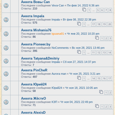
Анкета Вовы Can
Последнее сообщение
Vova-Can
«
Пн фев 14, 2022 6:36 am
Ответы:
210
1
5
6
7
8
…
Анкета Impala
Последнее сообщение
Impala
«
Вт фев 08, 2022 22:38 pm
Ответы:
575
1
17
18
19
20
…
Анкета Mishania76
Последнее сообщение
iguana01
«
Чт янв 20, 2022 10:20 am
Ответы:
86
1
2
3
Анкета Pioneer.by
Последнее сообщение
NoComments
«
Вс ноя 28, 2021 13:46 pm
Ответы:
395
1
11
12
13
14
…
Анкета Tatyana&Dmitriy
Последнее сообщение
Impala
«
Сб ноя 27, 2021 14:37 pm
Ответы:
7
Анкета PinCheR
Последнее сообщение
Aurora man
«
Чт ноя 25, 2021 3:21 am
Ответы:
497
1
14
15
16
17
…
Анкета Юрий24
Последнее сообщение
Юрий24
«
Чт ноя 18, 2021 10:05 am
Ответы:
58
1
2
Анкета ЖёсткО
Последнее сообщение
КЭП
«
Чт ноя 04, 2021 22:49 pm
Ответы:
71
1
2
3
Анкета AlexisD