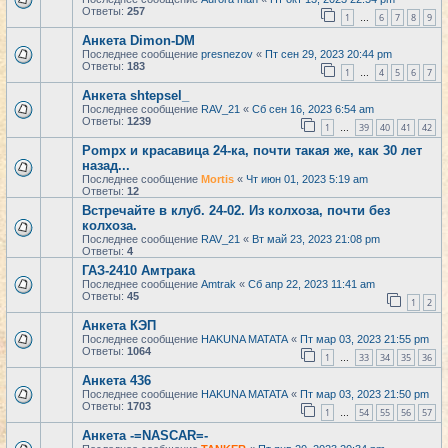
Ответы:
257
1
6
7
8
9
…
Анкета Dimon-DM
Последнее сообщение
presnezov
«
Пт сен 29, 2023 20:44 pm
Ответы:
183
1
4
5
6
7
…
Анкета shtepsel_
Последнее сообщение
RAV_21
«
Сб сен 16, 2023 6:54 am
Ответы:
1239
1
39
40
41
42
…
Pompx и красавица 24-ка, почти такая же, как 30 лет
назад...
Последнее сообщение
Mortis
«
Чт июн 01, 2023 5:19 am
Ответы:
12
Встречайте в клуб. 24-02. Из колхоза, почти без
колхоза.
Последнее сообщение
RAV_21
«
Вт май 23, 2023 21:08 pm
Ответы:
4
ГАЗ-2410 Амтрака
Последнее сообщение
Amtrak
«
Сб апр 22, 2023 11:41 am
Ответы:
45
1
2
Анкета КЭП
Последнее сообщение
HAKUNA MATATA
«
Пт мар 03, 2023 21:55 pm
Ответы:
1064
1
33
34
35
36
…
Анкета 436
Последнее сообщение
HAKUNA MATATA
«
Пт мар 03, 2023 21:50 pm
Ответы:
1703
1
54
55
56
57
…
Анкета -=NASCAR=-