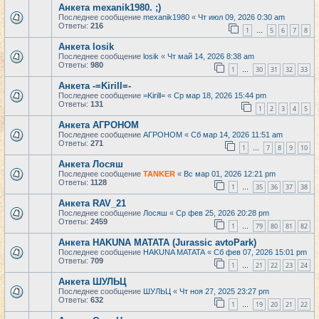
Анкета mexanik1980. ;)
Последнее сообщение
mexanik1980
«
Чт июл 09, 2026 0:30 am
Ответы:
216
1
5
6
7
8
…
Анкета losik
Последнее сообщение
losik
«
Чт май 14, 2026 8:38 am
Ответы:
980
1
30
31
32
33
…
Анкета -=Kirill=-
Последнее сообщение
=Kirill=
«
Ср мар 18, 2026 15:44 pm
Ответы:
131
1
2
3
4
5
Анкета АГРОНОМ
Последнее сообщение
АГРОНОМ
«
Сб мар 14, 2026 11:51 am
Ответы:
271
1
7
8
9
10
…
Анкета Лосяш
Последнее сообщение
TANKER
«
Вс мар 01, 2026 12:21 pm
Ответы:
1128
1
35
36
37
38
…
Анкета RAV_21
Последнее сообщение
Лосяш
«
Ср фев 25, 2026 20:28 pm
Ответы:
2459
1
79
80
81
82
…
Анкета HAKUNA MATATA (Jurassic avtoPark)
Последнее сообщение
HAKUNA MATATA
«
Сб фев 07, 2026 15:01 pm
Ответы:
709
1
21
22
23
24
…
Анкета ШУЛЬЦ
Последнее сообщение
ШУЛЬЦ
«
Чт ноя 27, 2025 23:27 pm
Ответы:
632
1
19
20
21
22
…