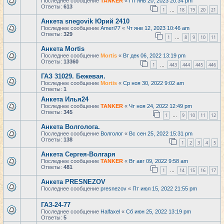
Последнее сообщение
TANKER
«
Пт янв 20, 2023 20:34 pm
Ответы:
613
1
18
19
20
21
…
Анкета snegovik Юрий 2410
Последнее сообщение
Ameri77
«
Чт янв 12, 2023 10:46 am
Ответы:
329
1
8
9
10
11
…
Анкета Mortis
Последнее сообщение
Mortis
«
Вт дек 06, 2022 13:19 pm
Ответы:
13360
1
443
444
445
446
…
ГАЗ 31029. Бежевая.
Последнее сообщение
Mortis
«
Ср ноя 30, 2022 9:02 am
Ответы:
1
Анкета Илья24
Последнее сообщение
TANKER
«
Чт ноя 24, 2022 12:49 pm
Ответы:
345
1
9
10
11
12
…
Анкета Волголога.
Последнее сообщение
Волголог
«
Вс сен 25, 2022 15:31 pm
Ответы:
138
1
2
3
4
5
Анкета Сергея-Волгаря
Последнее сообщение
TANKER
«
Вт авг 09, 2022 9:58 am
Ответы:
481
1
14
15
16
17
…
Анкета PRESNEZOV
Последнее сообщение
presnezov
«
Пт июл 15, 2022 21:55 pm
ГАЗ-24-77
Последнее сообщение
Halfaxel
«
Сб июн 25, 2022 13:19 pm
Ответы:
5