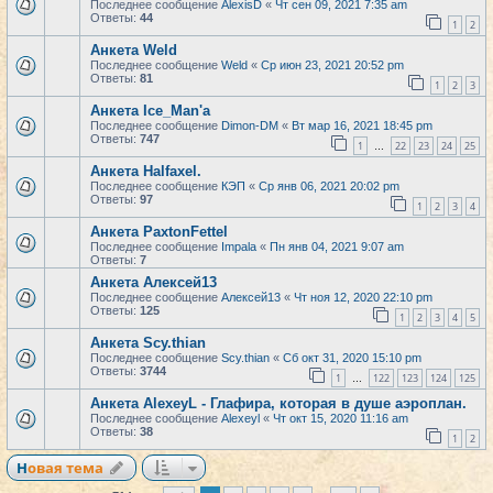
Последнее сообщение
AlexisD
«
Чт сен 09, 2021 7:35 am
Ответы:
44
1
2
Анкета Weld
Последнее сообщение
Weld
«
Ср июн 23, 2021 20:52 pm
Ответы:
81
1
2
3
Анкета Ice_Man'a
Последнее сообщение
Dimon-DM
«
Вт мар 16, 2021 18:45 pm
Ответы:
747
1
22
23
24
25
…
Анкета Halfaxel.
Последнее сообщение
КЭП
«
Ср янв 06, 2021 20:02 pm
Ответы:
97
1
2
3
4
Анкета PaxtonFettel
Последнее сообщение
Impala
«
Пн янв 04, 2021 9:07 am
Ответы:
7
Анкета Алексей13
Последнее сообщение
Алексей13
«
Чт ноя 12, 2020 22:10 pm
Ответы:
125
1
2
3
4
5
Анкета Scy.thian
Последнее сообщение
Scy.thian
«
Сб окт 31, 2020 15:10 pm
Ответы:
3744
1
122
123
124
125
…
Анкета AlexeyL - Глафира, которая в душе аэроплан.
Последнее сообщение
Alexeyl
«
Чт окт 15, 2020 11:16 am
Ответы:
38
1
2
Новая тема