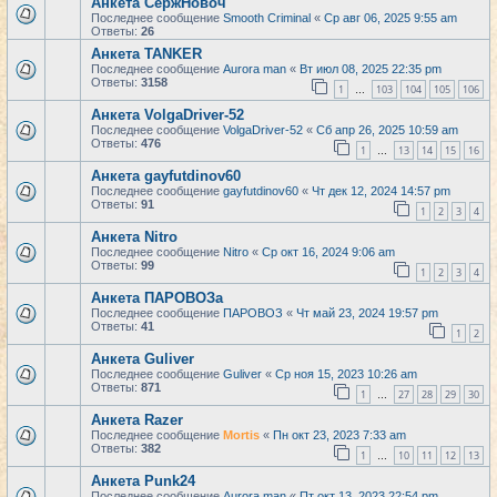
Анкета СержНовоч
Последнее сообщение
Smooth Criminal
«
Ср авг 06, 2025 9:55 am
Ответы:
26
Анкета TANKER
Последнее сообщение
Aurora man
«
Вт июл 08, 2025 22:35 pm
Ответы:
3158
1
103
104
105
106
…
Анкета VolgaDriver-52
Последнее сообщение
VolgaDriver-52
«
Сб апр 26, 2025 10:59 am
Ответы:
476
1
13
14
15
16
…
Анкета gayfutdinov60
Последнее сообщение
gayfutdinov60
«
Чт дек 12, 2024 14:57 pm
Ответы:
91
1
2
3
4
Анкета Nitro
Последнее сообщение
Nitro
«
Ср окт 16, 2024 9:06 am
Ответы:
99
1
2
3
4
Анкета ПАРОВОЗа
Последнее сообщение
ПАРОВОЗ
«
Чт май 23, 2024 19:57 pm
Ответы:
41
1
2
Анкета Guliver
Последнее сообщение
Guliver
«
Ср ноя 15, 2023 10:26 am
Ответы:
871
1
27
28
29
30
…
Анкета Razer
Последнее сообщение
Mortis
«
Пн окт 23, 2023 7:33 am
Ответы:
382
1
10
11
12
13
…
Анкета Punk24
Последнее сообщение
Aurora man
«
Пт окт 13, 2023 22:54 pm