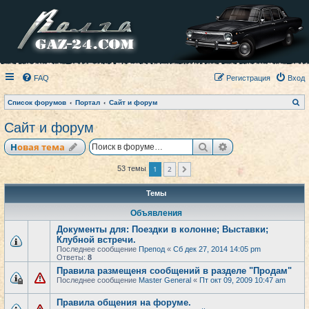
FAQ
Регистрация
Вход
П
Список форумов
Портал
Сайт и форум
о
и
Сайт и форум
с
к
Поиск
Расширенный по
Новая тема
1
2
53 темы
След.
Темы
Объявления
Документы для: Поездки в колонне; Выставки;
Клубной встречи.
Последнее сообщение
Препод
«
Сб дек 27, 2014 14:05 pm
Ответы:
8
Правила размещеня сообщений в разделе "Продам"
Последнее сообщение
Master General
«
Пт окт 09, 2009 10:47 am
Правила общения на форуме.