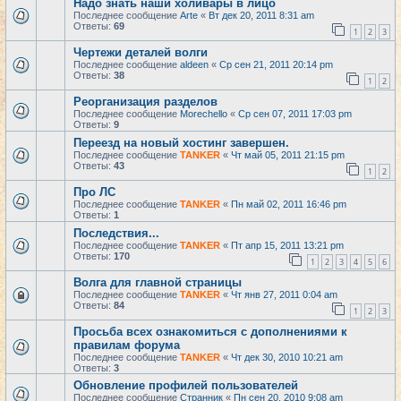
Надо знать наши холивары в лицо
Последнее сообщение
Arte
«
Вт дек 20, 2011 8:31 am
Ответы:
69
1
2
3
Чертежи деталей волги
Последнее сообщение
aldeen
«
Ср сен 21, 2011 20:14 pm
Ответы:
38
1
2
Реорганизация разделов
Последнее сообщение
Morechello
«
Ср сен 07, 2011 17:03 pm
Ответы:
9
Переезд на новый хостинг завершен.
Последнее сообщение
TANKER
«
Чт май 05, 2011 21:15 pm
Ответы:
43
1
2
Про ЛС
Последнее сообщение
TANKER
«
Пн май 02, 2011 16:46 pm
Ответы:
1
Последствия...
Последнее сообщение
TANKER
«
Пт апр 15, 2011 13:21 pm
Ответы:
170
1
2
3
4
5
6
Волга для главной страницы
Последнее сообщение
TANKER
«
Чт янв 27, 2011 0:04 am
Ответы:
84
1
2
3
Просьба всех ознакомиться с дополнениями к
правилам форума
Последнее сообщение
TANKER
«
Чт дек 30, 2010 10:21 am
Ответы:
3
Обновление профилей пользователей
Последнее сообщение
Странник
«
Пн сен 20, 2010 9:08 am