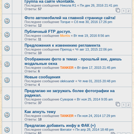
Группа на сайте vkontakte.
Последнее сообщение
Никола R1
«
Пн дек 26, 2016 21:41 pm
Ответы:
57
1
2
Фото автомобилей на главной странице сайта!
Последнее сообщение
Torque
«
Сб янв 30, 2016 17:26 pm
Ответы:
12
Публичный FTP доступ.
Последнее сообщение
Mortis
«
Вт янв 19, 2016 8:56 am
Ответы:
11
Предложения к изменению регламента
Последнее сообщение
Препод
«
Чт авг 13, 2015 22:06 pm
Ответы:
10
Отображение фото в темах - прошлый век, даешь
модальные окна
Последнее сообщение
TANKER
«
Вт фев 17, 2015 21:45 pm
Ответы:
6
Новые сообщения
Последнее сообщение
oleksandr
«
Чт янв 01, 2015 20:48 pm
Ответы:
4
Предлагаю не загружать более фотографии на
радикал.
Последнее сообщение
Суворов
«
Вт ноя 25, 2014 9:05 am
Ответы:
37
1
2
Как апнуть тему
Последнее сообщение
TANKER
«
Пн ноя 24, 2014 17:29 pm
Ответы:
18
Предлагаю добавить инфу в ФАК (+)
Последнее сообщение
liberator
«
Пн апр 28, 2014 18:48 pm
Ответы:
61