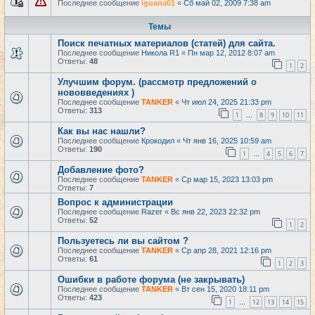
Последнее сообщение
iguana01
«
Сб май 02, 2009 7:38 am
Темы
Поиск печатных материалов (статей) для сайта.
Последнее сообщение
Никола R1
«
Пн мар 12, 2012 8:07 am
Ответы:
48
1
2
Улучшим форум. (рассмотр предложений о
нововведениях )
Последнее сообщение
TANKER
«
Чт июл 24, 2025 21:33 pm
Ответы:
313
1
8
9
10
11
…
Как вы нас нашли?
Последнее сообщение
Крокодил
«
Чт янв 16, 2025 10:59 am
Ответы:
190
1
4
5
6
7
…
Добавление фото?
Последнее сообщение
TANKER
«
Ср мар 15, 2023 13:03 pm
Ответы:
7
Вопрос к администрации
Последнее сообщение
Razer
«
Вс янв 22, 2023 22:32 pm
Ответы:
52
1
2
Пользуетесь ли вы сайтом ?
Последнее сообщение
TANKER
«
Ср апр 28, 2021 12:16 pm
Ответы:
61
1
2
3
Ошибки в работе форума (не закрывать)
Последнее сообщение
TANKER
«
Вт сен 15, 2020 18:11 pm
Ответы:
423
1
12
13
14
15
…