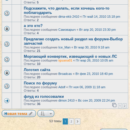
Ответы:
5
Подскажите, что делать, если хочешь кого-то
поблагодарить
Последнее сообщение
dima-ekb 2410
«
Пт май 14, 2010 15:18 pm
Ответы:
2
а это кто?
Последнее сообщение
Самоварыч
«
Вт апр 20, 2010 23:30 pm
Ответы:
4
Предлагаю создать новый раздел на форуме-Выбор
запчастей
Последнее сообщение
Ice_Man
«
Вт мар 30, 2010 9:18 am
Ответы:
21
Моргающий конвертик, извещающий о новых ЛС
Последнее сообщение
iguana01
«
Пт мар 26, 2010 10:05 am
Ответы:
10
Логотип сайта
Последнее сообщение
Broadcas
«
Вт фев 23, 2010 18:40 pm
Ответы:
20
Поиск по форуму
Последнее сообщение
Adolf
«
Пт ноя 06, 2009 11:18 am
Ответы:
4
флуд из голосовалки
Последнее сообщение
dimon 2410
«
Вс сен 20, 2009 22:24 pm
Ответы:
36
1
2
Новая тема
1
2
53 темы
След.