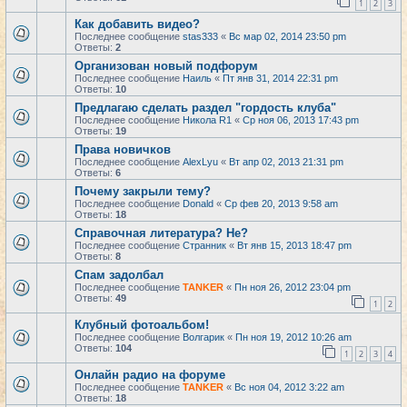
1
2
3
Как добавить видео?
Последнее сообщение
stas333
«
Вс мар 02, 2014 23:50 pm
Ответы:
2
Организован новый подфорум
Последнее сообщение
Наиль
«
Пт янв 31, 2014 22:31 pm
Ответы:
10
Предлагаю сделать раздел "гордость клуба"
Последнее сообщение
Никола R1
«
Ср ноя 06, 2013 17:43 pm
Ответы:
19
Права новичков
Последнее сообщение
AlexLyu
«
Вт апр 02, 2013 21:31 pm
Ответы:
6
Почему закрыли тему?
Последнее сообщение
Donald
«
Ср фев 20, 2013 9:58 am
Ответы:
18
Справочная литература? Не?
Последнее сообщение
Странник
«
Вт янв 15, 2013 18:47 pm
Ответы:
8
Спам задолбал
Последнее сообщение
TANKER
«
Пн ноя 26, 2012 23:04 pm
Ответы:
49
1
2
Клубный фотоальбом!
Последнее сообщение
Волгарик
«
Пн ноя 19, 2012 10:26 am
Ответы:
104
1
2
3
4
Онлайн радио на форуме
Последнее сообщение
TANKER
«
Вс ноя 04, 2012 3:22 am
Ответы:
18