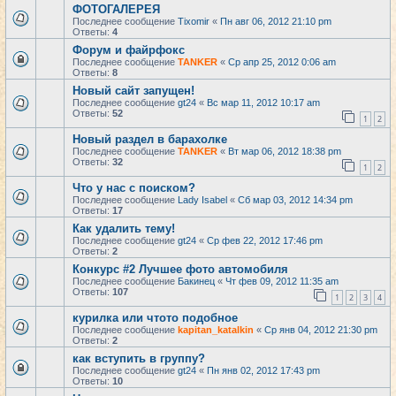
ФОТОГАЛЕРЕЯ
Последнее сообщение
Tixomir
«
Пн авг 06, 2012 21:10 pm
Ответы:
4
Форум и файрфокс
Последнее сообщение
TANKER
«
Ср апр 25, 2012 0:06 am
Ответы:
8
Новый сайт запущен!
Последнее сообщение
gt24
«
Вс мар 11, 2012 10:17 am
Ответы:
52
1
2
Новый раздел в барахолке
Последнее сообщение
TANKER
«
Вт мар 06, 2012 18:38 pm
Ответы:
32
1
2
Что у нас с поиском?
Последнее сообщение
Lady Isabel
«
Сб мар 03, 2012 14:34 pm
Ответы:
17
Как удалить тему!
Последнее сообщение
gt24
«
Ср фев 22, 2012 17:46 pm
Ответы:
2
Конкурс #2 Лучшее фото автомобиля
Последнее сообщение
Бакинец
«
Чт фев 09, 2012 11:35 am
Ответы:
107
1
2
3
4
курилка или чтото подобное
Последнее сообщение
kapitan_katalkin
«
Ср янв 04, 2012 21:30 pm
Ответы:
2
как вступить в группу?
Последнее сообщение
gt24
«
Пн янв 02, 2012 17:43 pm
Ответы:
10