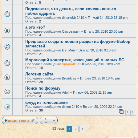
Ответы:
5
Подскажите, что делать, если хочешь кого-то
поблагодарить
Последнее сообщение
dima-ekb 2410
«
Пт май 14, 2010 15:18 pm
Ответы:
2
а это кто?
Последнее сообщение
Самоварыч
«
Вт апр 20, 2010 23:30 pm
Ответы:
4
Предлагаю создать новый раздел на форуме-Выбор
запчастей
Последнее сообщение
Ice_Man
«
Вт мар 30, 2010 9:18 am
Ответы:
21
Моргающий конвертик, извещающий о новых ЛС
Последнее сообщение
iguana01
«
Пт мар 26, 2010 10:05 am
Ответы:
10
Логотип сайта
Последнее сообщение
Broadcas
«
Вт фев 23, 2010 18:40 pm
Ответы:
20
Поиск по форуму
Последнее сообщение
Adolf
«
Пт ноя 06, 2009 11:18 am
Ответы:
4
флуд из голосовалки
Последнее сообщение
dimon 2410
«
Вс сен 20, 2009 22:24 pm
Ответы:
36
1
2
Новая тема
1
2
53 темы
След.