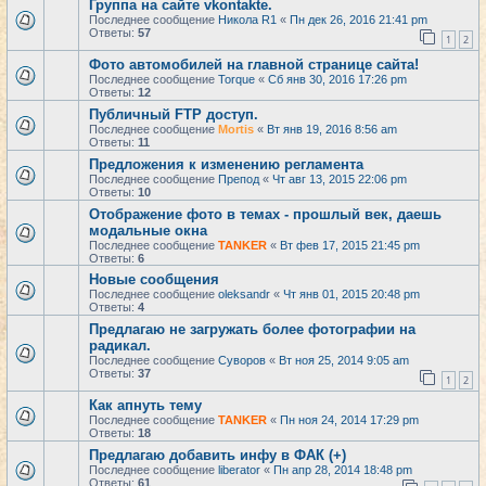
Группа на сайте vkontakte.
Последнее сообщение
Никола R1
«
Пн дек 26, 2016 21:41 pm
Ответы:
57
1
2
Фото автомобилей на главной странице сайта!
Последнее сообщение
Torque
«
Сб янв 30, 2016 17:26 pm
Ответы:
12
Публичный FTP доступ.
Последнее сообщение
Mortis
«
Вт янв 19, 2016 8:56 am
Ответы:
11
Предложения к изменению регламента
Последнее сообщение
Препод
«
Чт авг 13, 2015 22:06 pm
Ответы:
10
Отображение фото в темах - прошлый век, даешь
модальные окна
Последнее сообщение
TANKER
«
Вт фев 17, 2015 21:45 pm
Ответы:
6
Новые сообщения
Последнее сообщение
oleksandr
«
Чт янв 01, 2015 20:48 pm
Ответы:
4
Предлагаю не загружать более фотографии на
радикал.
Последнее сообщение
Суворов
«
Вт ноя 25, 2014 9:05 am
Ответы:
37
1
2
Как апнуть тему
Последнее сообщение
TANKER
«
Пн ноя 24, 2014 17:29 pm
Ответы:
18
Предлагаю добавить инфу в ФАК (+)
Последнее сообщение
liberator
«
Пн апр 28, 2014 18:48 pm
Ответы:
61