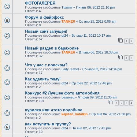
ФОТОГАЛЕРЕЯ
Последнее сообщение
Tixomir
«
Пн авг 06, 2012 21:10 pm
Ответы:
4
Форум и файрфокс
Последнее сообщение
TANKER
«
Ср апр 25, 2012 0:06 am
Ответы:
8
Новый сайт запущен!
Последнее сообщение
gt24
«
Вс мар 11, 2012 10:17 am
Ответы:
52
1
2
Новый раздел в барахолке
Последнее сообщение
TANKER
«
Вт мар 06, 2012 18:38 pm
Ответы:
32
1
2
Что у нас с поиском?
Последнее сообщение
Lady Isabel
«
Сб мар 03, 2012 14:34 pm
Ответы:
17
Как удалить тему!
Последнее сообщение
gt24
«
Ср фев 22, 2012 17:46 pm
Ответы:
2
Конкурс #2 Лучшее фото автомобиля
Последнее сообщение
Бакинец
«
Чт фев 09, 2012 11:35 am
Ответы:
107
1
2
3
4
курилка или чтото подобное
Последнее сообщение
kapitan_katalkin
«
Ср янв 04, 2012 21:30 pm
Ответы:
2
как вступить в группу?
Последнее сообщение
gt24
«
Пн янв 02, 2012 17:43 pm
Ответы:
10