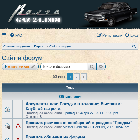
FAQ
Регистрация
Вход
П
Список форумов
Портал
Сайт и форум
о
и
Сайт и форум
с
к
Поиск
Расширенный по
Новая тема
1
2
53 темы
След.
Темы
Объявления
Документы для: Поездки в колонне; Выставки;
Клубной встречи.
Последнее сообщение
Препод
«
Сб дек 27, 2014 14:05 pm
Ответы:
8
Правила размещеня сообщений в разделе "Продам"
Последнее сообщение
Master General
«
Пт окт 09, 2009 10:47 am
Правила общения на форуме.