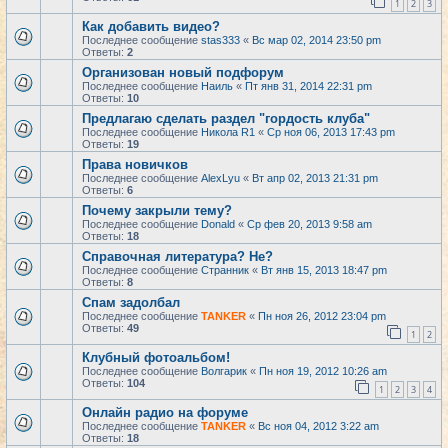
1
2
3
Как добавить видео?
Последнее сообщение
stas333
«
Вс мар 02, 2014 23:50 pm
Ответы:
2
Организован новый подфорум
Последнее сообщение
Наиль
«
Пт янв 31, 2014 22:31 pm
Ответы:
10
Предлагаю сделать раздел "гордость клуба"
Последнее сообщение
Никола R1
«
Ср ноя 06, 2013 17:43 pm
Ответы:
19
Права новичков
Последнее сообщение
AlexLyu
«
Вт апр 02, 2013 21:31 pm
Ответы:
6
Почему закрыли тему?
Последнее сообщение
Donald
«
Ср фев 20, 2013 9:58 am
Ответы:
18
Справочная литература? Не?
Последнее сообщение
Странник
«
Вт янв 15, 2013 18:47 pm
Ответы:
8
Спам задолбал
Последнее сообщение
TANKER
«
Пн ноя 26, 2012 23:04 pm
Ответы:
49
1
2
Клубный фотоальбом!
Последнее сообщение
Волгарик
«
Пн ноя 19, 2012 10:26 am
Ответы:
104
1
2
3
4
Онлайн радио на форуме
Последнее сообщение
TANKER
«
Вс ноя 04, 2012 3:22 am
Ответы:
18