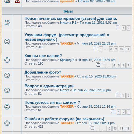
Последнее сообщение
iguana01
«
Сб май 02, 2009 7:38 am
Темы
Поиск печатных материалов (статей) для сайта.
Последнее сообщение
Никола R1
«
Пн мар 12, 2012 8:07 am
Ответы:
48
1
2
Улучшим форум. (рассмотр предложений о
нововведениях )
Последнее сообщение
TANKER
«
Чт июл 24, 2025 21:33 pm
Ответы:
313
1
8
9
10
11
…
Как вы нас нашли?
Последнее сообщение
Крокодил
«
Чт янв 16, 2025 10:59 am
Ответы:
190
1
4
5
6
7
…
Добавление фото?
Последнее сообщение
TANKER
«
Ср мар 15, 2023 13:03 pm
Ответы:
7
Вопрос к администрации
Последнее сообщение
Razer
«
Вс янв 22, 2023 22:32 pm
Ответы:
52
1
2
Пользуетесь ли вы сайтом ?
Последнее сообщение
TANKER
«
Ср апр 28, 2021 12:16 pm
Ответы:
61
1
2
3
Ошибки в работе форума (не закрывать)
Последнее сообщение
TANKER
«
Вт сен 15, 2020 18:11 pm
Ответы:
423
1
12
13
14
15
…