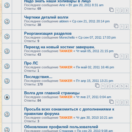
Надо знать наши холивары в лицо
Последнее сообщение
Arte
«
Вт дек 20, 2011 8:31 am
Ответы:
69
1
2
3
Чертежи деталей волги
Последнее сообщение
aldeen
«
Ср сен 21, 2011 20:14 pm
Ответы:
38
1
2
Реорганизация разделов
Последнее сообщение
Morechello
«
Ср сен 07, 2011 17:03 pm
Ответы:
9
Переезд на новый хостинг завершен.
Последнее сообщение
TANKER
«
Чт май 05, 2011 21:15 pm
Ответы:
43
1
2
Про ЛС
Последнее сообщение
TANKER
«
Пн май 02, 2011 16:46 pm
Ответы:
1
Последствия...
Последнее сообщение
TANKER
«
Пт апр 15, 2011 13:21 pm
Ответы:
170
1
2
3
4
5
6
Волга для главной страницы
Последнее сообщение
TANKER
«
Чт янв 27, 2011 0:04 am
Ответы:
84
1
2
3
Просьба всех ознакомиться с дополнениями к
правилам форума
Последнее сообщение
TANKER
«
Чт дек 30, 2010 10:21 am
Ответы:
3
Обновление профилей пользователей
Последнее сообщение
Странник
«
Пн сен 20, 2010 9:08 am