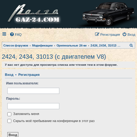
FAQ
Регистрация
Вход
П
Список форумов
Модификации
Оригинальные 24-ки
2424, 2434, 31013 (с двигателем V8)
о
и
2424, 2434, 31013 (с двигателем V8)
с
к
У вас нет доступа для просмотра списка или чтения тем в этом форуме.
Вход
•
Регистрация
Имя пользователя:
Пароль:
Запомнить меня
Скрыть моё пребывание на конференции в этот раз