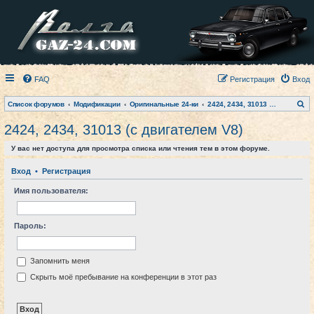
FAQ
Регистрация
Вход
П
Список форумов
Модификации
Оригинальные 24-ки
2424, 2434, 31013 (с двигателем V8)
о
и
2424, 2434, 31013 (с двигателем V8)
с
к
У вас нет доступа для просмотра списка или чтения тем в этом форуме.
Вход
•
Регистрация
Имя пользователя:
Пароль:
Запомнить меня
Скрыть моё пребывание на конференции в этот раз