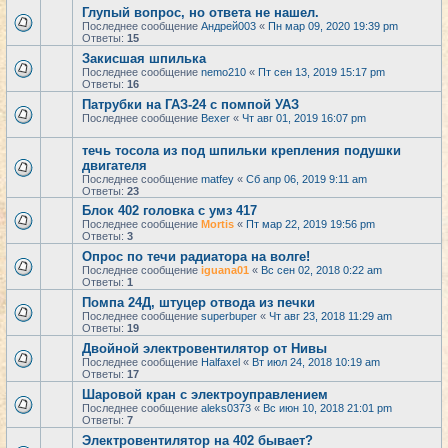
Глупый вопрос, но ответа не нашел.
Последнее сообщение
Андрей003
«
Пн мар 09, 2020 19:39 pm
Ответы:
15
Закисшая шпилька
Последнее сообщение
nemo210
«
Пт сен 13, 2019 15:17 pm
Ответы:
16
Патрубки на ГАЗ-24 с помпой УАЗ
Последнее сообщение
Bexer
«
Чт авг 01, 2019 16:07 pm
течь тосола из под шпильки крепления подушки
двигателя
Последнее сообщение
matfey
«
Сб апр 06, 2019 9:11 am
Ответы:
23
Блок 402 головка с умз 417
Последнее сообщение
Mortis
«
Пт мар 22, 2019 19:56 pm
Ответы:
3
Опрос по течи радиатора на волге!
Последнее сообщение
iguana01
«
Вс сен 02, 2018 0:22 am
Ответы:
1
Помпа 24Д, штуцер отвода из печки
Последнее сообщение
superbuper
«
Чт авг 23, 2018 11:29 am
Ответы:
19
Двойной электровентилятор от Нивы
Последнее сообщение
Halfaxel
«
Вт июл 24, 2018 10:19 am
Ответы:
17
Шаровой кран с электроуправлением
Последнее сообщение
aleks0373
«
Вс июн 10, 2018 21:01 pm
Ответы:
7
Электровентилятор на 402 бывает?