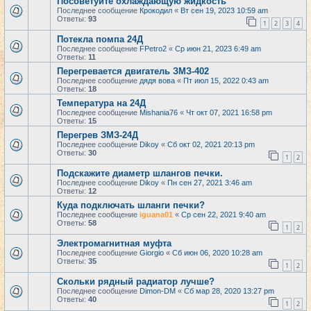
Посоветуйте охлаждающую жидкость
Последнее сообщение
Крокодил
«
Вт сен 19, 2023 10:59 am
Ответы:
93
1
2
3
4
Потекла помпа 24Д
Последнее сообщение
FPetro2
«
Ср июн 21, 2023 6:49 am
Ответы:
11
Перегревается двигатель ЗМЗ-402
Последнее сообщение
дядя вова
«
Пт июл 15, 2022 0:43 am
Ответы:
18
Температура на 24Д
Последнее сообщение
Mishania76
«
Чт окт 07, 2021 16:58 pm
Ответы:
15
Перегрев ЗМЗ-24Д
Последнее сообщение
Dikoy
«
Сб окт 02, 2021 20:13 pm
Ответы:
30
1
2
Подскажите диаметр шлангов печки.
Последнее сообщение
Dikoy
«
Пн сен 27, 2021 3:46 am
Ответы:
12
Куда подключать шланги печки?
Последнее сообщение
iguana01
«
Ср сен 22, 2021 9:40 am
Ответы:
58
1
2
Электромагнитная муфта
Последнее сообщение
Giorgio
«
Сб июн 06, 2020 10:28 am
Ответы:
35
1
2
Скольки рядный радиатор лучше?
Последнее сообщение
Dimon-DM
«
Сб мар 28, 2020 13:27 pm
Ответы:
40
1
2