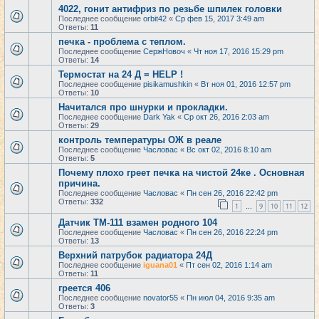
4022, гонит антифриз по резьбе шпилек головки
Последнее сообщение
orbit42
«
Ср фев 15, 2017 3:49 am
Ответы:
11
печка - проблема с теплом.
Последнее сообщение
СержНовоч
«
Чт ноя 17, 2016 15:29 pm
Ответы:
14
Термостат на 24 Д = HELP !
Последнее сообщение
pisikamushkin
«
Вт ноя 01, 2016 12:57 pm
Ответы:
10
Начитался про шнурки и прокладки.
Последнее сообщение
Dark Yak
«
Ср окт 26, 2016 2:03 am
Ответы:
29
контроль температуры ОЖ в реале
Последнее сообщение
Часловас
«
Вс окт 02, 2016 8:10 am
Ответы:
5
Почему плохо греет печка на чистой 24ке . Основная
причина.
Последнее сообщение
Часловас
«
Пн сен 26, 2016 22:42 pm
Ответы:
332
1
9
10
11
12
…
Датчик ТМ-111 взамен родного 104
Последнее сообщение
Часловас
«
Пн сен 26, 2016 22:24 pm
Ответы:
13
Верхний патрубок радиатора 24Д
Последнее сообщение
iguana01
«
Пт сен 02, 2016 1:14 am
Ответы:
11
греется 406
Последнее сообщение
novator55
«
Пн июл 04, 2016 9:35 am
Ответы:
3