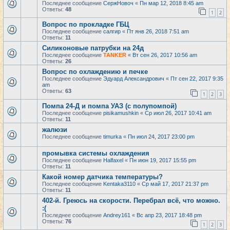
Последнее сообщение
СержНовоч
«
Пн мар 12, 2018 8:45 am
Ответы:
48
1
2
Вопрос по прокладке ГБЦ
Последнее сообщение
салгир
«
Пт янв 26, 2018 7:51 am
Ответы:
11
Силиконовые патрубки на 24д
Последнее сообщение
TANKER
«
Вт сен 26, 2017 10:56 am
Ответы:
26
Вопрос по охлаждению и печке
Последнее сообщение
Эдуард Александрович
«
Пт сен 22, 2017 9:35
am
Ответы:
63
1
2
3
Помпа 24-Д и помпа УАЗ (с полупомпой)
Последнее сообщение
pisikamushkin
«
Ср июл 26, 2017 10:41 am
Ответы:
11
жалюзи
Последнее сообщение
timurka
«
Пн июл 24, 2017 23:00 pm
промывка системы охлаждения
Последнее сообщение
Halfaxel
«
Пн июн 19, 2017 15:55 pm
Ответы:
11
Какой номер датчика температуры?
Последнее сообщение
Kentaka3110
«
Ср май 17, 2017 21:37 pm
Ответы:
11
402-й. Греюсь на скорости. Перебрал всё, что можно.
:(
Последнее сообщение
Andrey161
«
Вс апр 23, 2017 18:48 pm
Ответы:
76
1
2
3