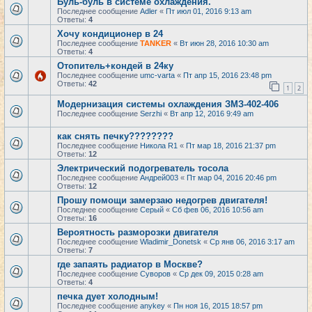
Буль-буль в системе охлаждения.
Последнее сообщение
Adler
«
Пт июл 01, 2016 9:13 am
Ответы:
4
Хочу кондиционер в 24
Последнее сообщение
TANKER
«
Вт июн 28, 2016 10:30 am
Ответы:
4
Отопитель+кондей в 24ку
Последнее сообщение
umc-varta
«
Пт апр 15, 2016 23:48 pm
Ответы:
42
1
2
Модернизация системы охлаждения ЗМЗ-402-406
Последнее сообщение
Serzhi
«
Вт апр 12, 2016 9:49 am
как снять печку????????
Последнее сообщение
Никола R1
«
Пт мар 18, 2016 21:37 pm
Ответы:
12
Электрический подогреватель тосола
Последнее сообщение
Андрей003
«
Пт мар 04, 2016 20:46 pm
Ответы:
12
Прошу помощи замерзаю недогрев двигателя!
Последнее сообщение
Серый
«
Сб фев 06, 2016 10:56 am
Ответы:
16
Вероятность разморозки двигателя
Последнее сообщение
Wladimir_Donetsk
«
Ср янв 06, 2016 3:17 am
Ответы:
7
где запаять радиатор в Москве?
Последнее сообщение
Суворов
«
Ср дек 09, 2015 0:28 am
Ответы:
4
печка дует холодным!
Последнее сообщение
anykey
«
Пн ноя 16, 2015 18:57 pm