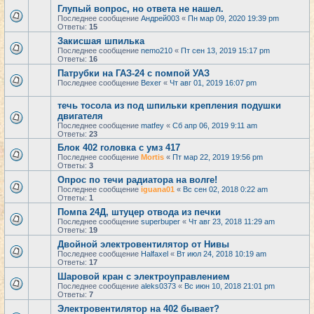
Глупый вопрос, но ответа не нашел.
Последнее сообщение
Андрей003
«
Пн мар 09, 2020 19:39 pm
Ответы:
15
Закисшая шпилька
Последнее сообщение
nemo210
«
Пт сен 13, 2019 15:17 pm
Ответы:
16
Патрубки на ГАЗ-24 с помпой УАЗ
Последнее сообщение
Bexer
«
Чт авг 01, 2019 16:07 pm
течь тосола из под шпильки крепления подушки
двигателя
Последнее сообщение
matfey
«
Сб апр 06, 2019 9:11 am
Ответы:
23
Блок 402 головка с умз 417
Последнее сообщение
Mortis
«
Пт мар 22, 2019 19:56 pm
Ответы:
3
Опрос по течи радиатора на волге!
Последнее сообщение
iguana01
«
Вс сен 02, 2018 0:22 am
Ответы:
1
Помпа 24Д, штуцер отвода из печки
Последнее сообщение
superbuper
«
Чт авг 23, 2018 11:29 am
Ответы:
19
Двойной электровентилятор от Нивы
Последнее сообщение
Halfaxel
«
Вт июл 24, 2018 10:19 am
Ответы:
17
Шаровой кран с электроуправлением
Последнее сообщение
aleks0373
«
Вс июн 10, 2018 21:01 pm
Ответы:
7
Электровентилятор на 402 бывает?