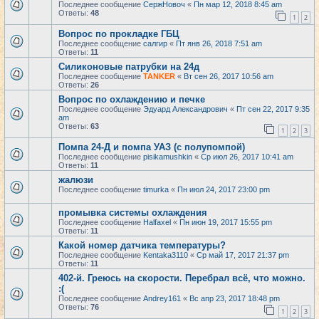
Последнее сообщение
СержНовоч
«
Пн мар 12, 2018 8:45 am
Ответы:
48
1
2
Вопрос по прокладке ГБЦ
Последнее сообщение
салгир
«
Пт янв 26, 2018 7:51 am
Ответы:
11
Силиконовые патрубки на 24д
Последнее сообщение
TANKER
«
Вт сен 26, 2017 10:56 am
Ответы:
26
Вопрос по охлаждению и печке
Последнее сообщение
Эдуард Александрович
«
Пт сен 22, 2017 9:35
am
Ответы:
63
1
2
3
Помпа 24-Д и помпа УАЗ (с полупомпой)
Последнее сообщение
pisikamushkin
«
Ср июл 26, 2017 10:41 am
Ответы:
11
жалюзи
Последнее сообщение
timurka
«
Пн июл 24, 2017 23:00 pm
промывка системы охлаждения
Последнее сообщение
Halfaxel
«
Пн июн 19, 2017 15:55 pm
Ответы:
11
Какой номер датчика температуры?
Последнее сообщение
Kentaka3110
«
Ср май 17, 2017 21:37 pm
Ответы:
11
402-й. Греюсь на скорости. Перебрал всё, что можно.
:(
Последнее сообщение
Andrey161
«
Вс апр 23, 2017 18:48 pm
Ответы:
76
1
2
3