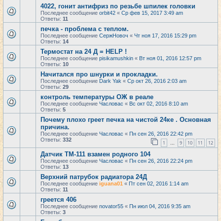
4022, гонит антифриз по резьбе шпилек головки
Последнее сообщение
orbit42
«
Ср фев 15, 2017 3:49 am
Ответы:
11
печка - проблема с теплом.
Последнее сообщение
СержНовоч
«
Чт ноя 17, 2016 15:29 pm
Ответы:
14
Термостат на 24 Д = HELP !
Последнее сообщение
pisikamushkin
«
Вт ноя 01, 2016 12:57 pm
Ответы:
10
Начитался про шнурки и прокладки.
Последнее сообщение
Dark Yak
«
Ср окт 26, 2016 2:03 am
Ответы:
29
контроль температуры ОЖ в реале
Последнее сообщение
Часловас
«
Вс окт 02, 2016 8:10 am
Ответы:
5
Почему плохо греет печка на чистой 24ке . Основная
причина.
Последнее сообщение
Часловас
«
Пн сен 26, 2016 22:42 pm
Ответы:
332
1
9
10
11
12
…
Датчик ТМ-111 взамен родного 104
Последнее сообщение
Часловас
«
Пн сен 26, 2016 22:24 pm
Ответы:
13
Верхний патрубок радиатора 24Д
Последнее сообщение
iguana01
«
Пт сен 02, 2016 1:14 am
Ответы:
11
греется 406
Последнее сообщение
novator55
«
Пн июл 04, 2016 9:35 am
Ответы:
3