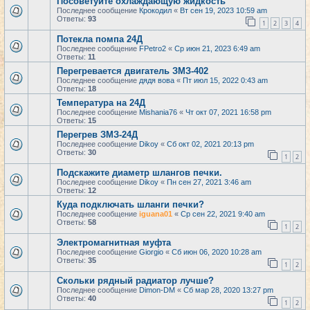
Посоветуйте охлаждающую жидкость
Последнее сообщение
Крокодил
«
Вт сен 19, 2023 10:59 am
Ответы:
93
1
2
3
4
Потекла помпа 24Д
Последнее сообщение
FPetro2
«
Ср июн 21, 2023 6:49 am
Ответы:
11
Перегревается двигатель ЗМЗ-402
Последнее сообщение
дядя вова
«
Пт июл 15, 2022 0:43 am
Ответы:
18
Температура на 24Д
Последнее сообщение
Mishania76
«
Чт окт 07, 2021 16:58 pm
Ответы:
15
Перегрев ЗМЗ-24Д
Последнее сообщение
Dikoy
«
Сб окт 02, 2021 20:13 pm
Ответы:
30
1
2
Подскажите диаметр шлангов печки.
Последнее сообщение
Dikoy
«
Пн сен 27, 2021 3:46 am
Ответы:
12
Куда подключать шланги печки?
Последнее сообщение
iguana01
«
Ср сен 22, 2021 9:40 am
Ответы:
58
1
2
Электромагнитная муфта
Последнее сообщение
Giorgio
«
Сб июн 06, 2020 10:28 am
Ответы:
35
1
2
Скольки рядный радиатор лучше?
Последнее сообщение
Dimon-DM
«
Сб мар 28, 2020 13:27 pm
Ответы:
40
1
2