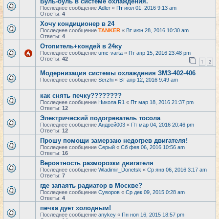
Буль-буль в системе охлаждения.
Последнее сообщение
Adler
«
Пт июл 01, 2016 9:13 am
Ответы:
4
Хочу кондиционер в 24
Последнее сообщение
TANKER
«
Вт июн 28, 2016 10:30 am
Ответы:
4
Отопитель+кондей в 24ку
Последнее сообщение
umc-varta
«
Пт апр 15, 2016 23:48 pm
Ответы:
42
1
2
Модернизация системы охлаждения ЗМЗ-402-406
Последнее сообщение
Serzhi
«
Вт апр 12, 2016 9:49 am
как снять печку????????
Последнее сообщение
Никола R1
«
Пт мар 18, 2016 21:37 pm
Ответы:
12
Электрический подогреватель тосола
Последнее сообщение
Андрей003
«
Пт мар 04, 2016 20:46 pm
Ответы:
12
Прошу помощи замерзаю недогрев двигателя!
Последнее сообщение
Серый
«
Сб фев 06, 2016 10:56 am
Ответы:
16
Вероятность разморозки двигателя
Последнее сообщение
Wladimir_Donetsk
«
Ср янв 06, 2016 3:17 am
Ответы:
7
где запаять радиатор в Москве?
Последнее сообщение
Суворов
«
Ср дек 09, 2015 0:28 am
Ответы:
4
печка дует холодным!
Последнее сообщение
anykey
«
Пн ноя 16, 2015 18:57 pm