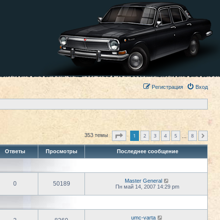
Регистрация
Вход
Страница
1
из
8
1
2
3
4
5
8
353 темы
След.
…
Ответы
Просмотры
Последнее сообщение
Master General
0
50189
Пн май 14, 2007 14:29 pm
umc-varta