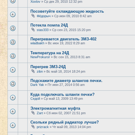
Xoxlov
» Ср дек 29, 2010 12:32 pm
Посоветуйте охлаждающую жидкость
Фёдорыч
» Ср июн 09, 2010 8:42 am
Потекла помпа 24Д
stas333
» Ср сен 23, 2015 15:20 pm
Перегревается двигатель ЗМЗ-402
wladbakh
» Вс июн 19, 2022 8:29 am
Температура на 24Д
NewProkuror
» Вс сен 15, 2013 8:31 am
Перегрев ЗМЗ-24Д
zibn
» Вс май 18, 2014 18:24 pm
Подскажите диаметр шлангов печки.
Dark Yak
» Пт июн 27, 2014 0:56 am
Куда подключать шланги печки?
Седой
» Ср май 13, 2009 13:49 pm
Электромагнитная муфта
Zart
» Сб июн 02, 2007 21:51 pm
Скольки рядный радиатор лучше?
prizrack
» Чт май 09, 2013 14:04 pm