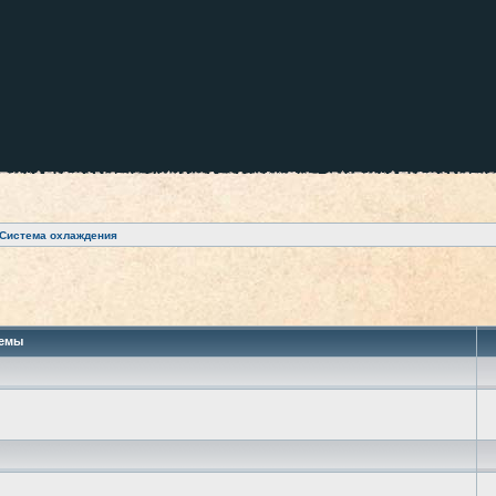
Система охлаждения
 поиск
емы