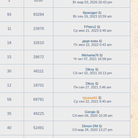
2
8260
Вт мар 03, 2026 20:43 pm
Крокодил
93
93284
Вт сен 19, 2023 10:59 am
FPetro2
11
23976
Ср июн 21, 2023 6:49 am
дядя вова
18
32610
Пт июл 15, 2022 0:43 am
Mishania76
15
28672
Чт окт 07, 2021 16:58 pm
Dikoy
30
48111
Сб окт 02, 2021 20:13 pm
Dikoy
12
18701
Пн сен 27, 2021 3:46 am
iguana01
58
69791
Ср сен 22, 2021 9:40 am
Giorgio
35
49225
Сб июн 06, 2020 10:28 am
Dimon-DM
40
52491
Сб мар 28, 2020 13:27 pm