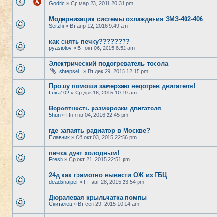
Godric
» Ср мар 23, 2011 20:31 pm
Модернизация системы охлаждения ЗМЗ-402-406
Serzhi
» Вт апр 12, 2016 9:49 am
как снять печку????????
pyastolov
» Вт окт 06, 2015 8:52 am
Электрический подогреватель тосола
shtepsel_
» Вт дек 29, 2015 12:15 pm
Прошу помощи замерзаю недогрев двигателя!
Lexa102
» Ср дек 16, 2015 10:19 am
Вероятность разморозки двигателя
5hun
» Пн янв 04, 2016 22:45 pm
где запаять радиатор в Москве?
Плавник
» Сб окт 03, 2015 22:56 pm
печка дует холодным!
Fresh
» Ср окт 21, 2015 22:51 pm
24д как грамотно вывести ОЖ из ГБЦ
deadsnaiper
» Пт авг 28, 2015 23:54 pm
Дюралевая крыльчатка помпы
Скиталец
» Вт сен 29, 2015 10:14 am