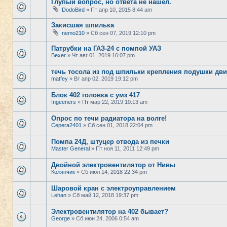
Глупый вопрос, но ответа не нашел.
DodoBird
» Пт апр 10, 2015 8:44 am
Закисшая шпилька
nemo210
» Сб сен 07, 2019 12:10 pm
Патрубки на ГАЗ-24 с помпой УАЗ
Bexer
» Чт авг 01, 2019 16:07 pm
течь тосола из под шпильки крепления подушки дви
matfey
» Вт апр 02, 2019 19:12 pm
Блок 402 головка с умз 417
Ingeeners
» Пт мар 22, 2019 10:13 am
Опрос по течи радиатора на волге!
Серега2401
» Сб сен 01, 2018 22:04 pm
Помпа 24Д, штуцер отвода из печки
Master General
» Пт ноя 11, 2011 12:49 pm
Двойной электровентилятор от Нивы
Колянчик
» Сб июл 14, 2018 22:34 pm
Шаровой кран с электроуправлением
Lehan
» Сб май 12, 2018 19:37 pm
Электровентилятор на 402 бывает?
George
» Сб июн 24, 2006 0:54 am