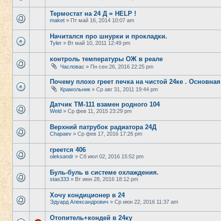
Термостат на 24 Д = HELP !
maket
» Пт май 16, 2014 10:07 am
Начитался про шнурки и прокладки.
Tyler
» Вт май 10, 2011 12:49 pm
контроль температуры ОЖ в реале
Часловас
» Пн сен 26, 2016 22:25 pm
Почему плохо греет печка на чистой 24ке . Основная
Крамольник
» Ср авг 31, 2011 19:44 pm
Датчик ТМ-111 взамен родного 104
Weld
» Ср фев 11, 2015 23:29 pm
Верхний патрубок радиатора 24Д
Chapaev
» Ср фев 17, 2016 17:26 pm
греется 406
oleksandr
» Сб июл 02, 2016 15:52 pm
Буль-буль в системе охлаждения.
stas333
» Вт июн 28, 2016 18:12 pm
Хочу кондиционер в 24
Эдуард Александрович
» Ср июн 22, 2016 11:37 am
Отопитель+кондей в 24ку