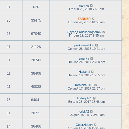
салгир
11
16261
Пт янв 26, 2018 7:51 am
TANKER
26
33475
Вт сен 26, 2017 10:56 am
Эдуард Александрович
63
67040
Пт сен 22, 2017 9:35 am
pisikamushkin
11
21126
Ср июл 26, 2017 10:41 am
timurka
0
28743
Пн июл 24, 2017 23:00 pm
Halfaxel
11
38408
Пн июн 19, 2017 15:55 pm
Kentaka3110
11
40038
Ср май 17, 2017 21:37 pm
Andrey161
76
84041
Вс апр 23, 2017 18:48 pm
orbit42
11
20721
Ср фев 15, 2017 3:49 am
СержНовоч
14
36466
Чт ноя 17, 2016 15:29 pm