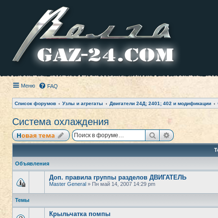
Меню
FAQ
Список форумов
Узлы и агрегаты
Двигатели 24Д; 2401; 402 и модификации
Система охлаждения
Поиск
Расширенный
Новая тема
Т
Объявления
Доп. правила группы разделов ДВИГАТЕЛЬ
Master General
» Пн май 14, 2007 14:29 pm
Темы
Крыльчатка помпы