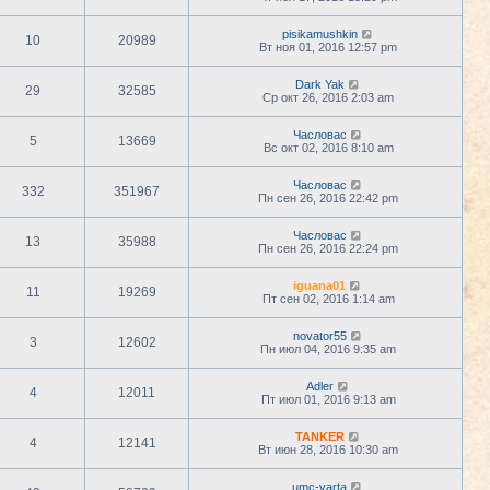
pisikamushkin
10
20989
Вт ноя 01, 2016 12:57 pm
Dark Yak
29
32585
Ср окт 26, 2016 2:03 am
Часловас
5
13669
Вс окт 02, 2016 8:10 am
Часловас
332
351967
Пн сен 26, 2016 22:42 pm
Часловас
13
35988
Пн сен 26, 2016 22:24 pm
iguana01
11
19269
Пт сен 02, 2016 1:14 am
novator55
3
12602
Пн июл 04, 2016 9:35 am
Adler
4
12011
Пт июл 01, 2016 9:13 am
TANKER
4
12141
Вт июн 28, 2016 10:30 am
umc-varta