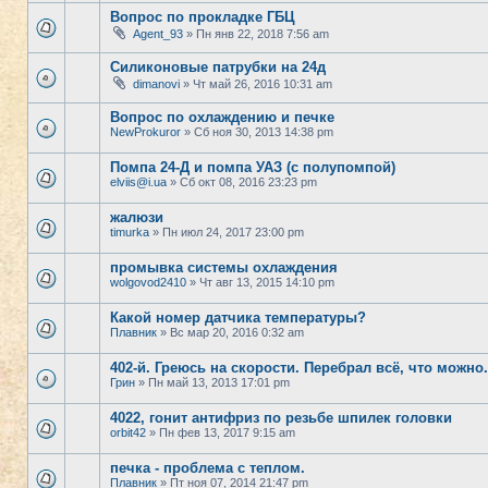
Вопрос по прокладке ГБЦ
Agent_93
» Пн янв 22, 2018 7:56 am
Силиконовые патрубки на 24д
dimanovi
» Чт май 26, 2016 10:31 am
Вопрос по охлаждению и печке
NewProkuror
» Сб ноя 30, 2013 14:38 pm
Помпа 24-Д и помпа УАЗ (с полупомпой)
elviis@i.ua
» Сб окт 08, 2016 23:23 pm
жалюзи
timurka
» Пн июл 24, 2017 23:00 pm
промывка системы охлаждения
wolgovod2410
» Чт авг 13, 2015 14:10 pm
Какой номер датчика температуры?
Плавник
» Вс мар 20, 2016 0:32 am
402-й. Греюсь на скорости. Перебрал всё, что можно. 
Грин
» Пн май 13, 2013 17:01 pm
4022, гонит антифриз по резьбе шпилек головки
orbit42
» Пн фев 13, 2017 9:15 am
печка - проблема с теплом.
Плавник
» Пт ноя 07, 2014 21:47 pm