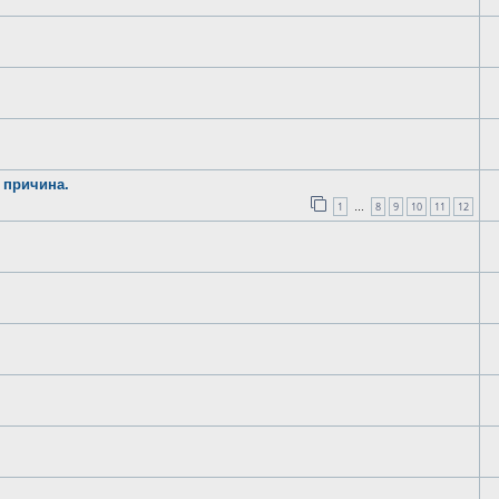
 причина.
1
8
9
10
11
12
…