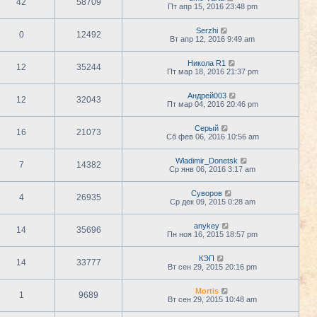
42
58709
Пт апр 15, 2016 23:48 pm
Serzhi
0
12492
Вт апр 12, 2016 9:49 am
Никола R1
12
35244
Пт мар 18, 2016 21:37 pm
Андрей003
12
32043
Пт мар 04, 2016 20:46 pm
Серый
16
21073
Сб фев 06, 2016 10:56 am
Wladimir_Donetsk
7
14382
Ср янв 06, 2016 3:17 am
Суворов
4
26935
Ср дек 09, 2015 0:28 am
anykey
14
35696
Пн ноя 16, 2015 18:57 pm
КЭП
14
33777
Вт сен 29, 2015 20:16 pm
Mortis
1
9689
Вт сен 29, 2015 10:48 am