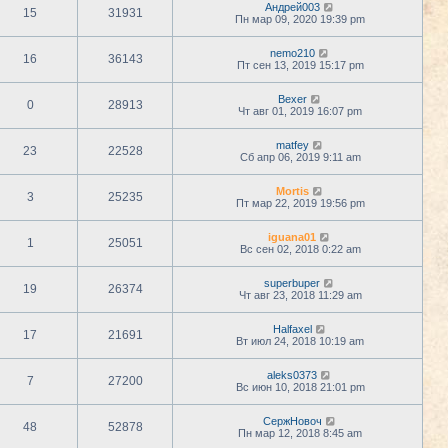
Андрей003
15
31931
Пн мар 09, 2020 19:39 pm
nemo210
16
36143
Пт сен 13, 2019 15:17 pm
Bexer
0
28913
Чт авг 01, 2019 16:07 pm
matfey
23
22528
Сб апр 06, 2019 9:11 am
Mortis
3
25235
Пт мар 22, 2019 19:56 pm
iguana01
1
25051
Вс сен 02, 2018 0:22 am
superbuper
19
26374
Чт авг 23, 2018 11:29 am
Halfaxel
17
21691
Вт июл 24, 2018 10:19 am
aleks0373
7
27200
Вс июн 10, 2018 21:01 pm
СержНовоч
48
52878
Пн мар 12, 2018 8:45 am