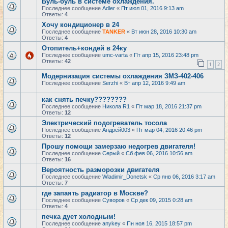
Буль-буль в системе охлаждения.
Последнее сообщение
Adler
«
Пт июл 01, 2016 9:13 am
Ответы:
4
Хочу кондиционер в 24
Последнее сообщение
TANKER
«
Вт июн 28, 2016 10:30 am
Ответы:
4
Отопитель+кондей в 24ку
Последнее сообщение
umc-varta
«
Пт апр 15, 2016 23:48 pm
Ответы:
42
1
2
Модернизация системы охлаждения ЗМЗ-402-406
Последнее сообщение
Serzhi
«
Вт апр 12, 2016 9:49 am
как снять печку????????
Последнее сообщение
Никола R1
«
Пт мар 18, 2016 21:37 pm
Ответы:
12
Электрический подогреватель тосола
Последнее сообщение
Андрей003
«
Пт мар 04, 2016 20:46 pm
Ответы:
12
Прошу помощи замерзаю недогрев двигателя!
Последнее сообщение
Серый
«
Сб фев 06, 2016 10:56 am
Ответы:
16
Вероятность разморозки двигателя
Последнее сообщение
Wladimir_Donetsk
«
Ср янв 06, 2016 3:17 am
Ответы:
7
где запаять радиатор в Москве?
Последнее сообщение
Суворов
«
Ср дек 09, 2015 0:28 am
Ответы:
4
печка дует холодным!
Последнее сообщение
anykey
«
Пн ноя 16, 2015 18:57 pm