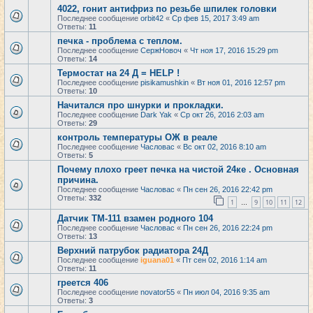
4022, гонит антифриз по резьбе шпилек головки
Последнее сообщение
orbit42
«
Ср фев 15, 2017 3:49 am
Ответы:
11
печка - проблема с теплом.
Последнее сообщение
СержНовоч
«
Чт ноя 17, 2016 15:29 pm
Ответы:
14
Термостат на 24 Д = HELP !
Последнее сообщение
pisikamushkin
«
Вт ноя 01, 2016 12:57 pm
Ответы:
10
Начитался про шнурки и прокладки.
Последнее сообщение
Dark Yak
«
Ср окт 26, 2016 2:03 am
Ответы:
29
контроль температуры ОЖ в реале
Последнее сообщение
Часловас
«
Вс окт 02, 2016 8:10 am
Ответы:
5
Почему плохо греет печка на чистой 24ке . Основная
причина.
Последнее сообщение
Часловас
«
Пн сен 26, 2016 22:42 pm
Ответы:
332
1
9
10
11
12
…
Датчик ТМ-111 взамен родного 104
Последнее сообщение
Часловас
«
Пн сен 26, 2016 22:24 pm
Ответы:
13
Верхний патрубок радиатора 24Д
Последнее сообщение
iguana01
«
Пт сен 02, 2016 1:14 am
Ответы:
11
греется 406
Последнее сообщение
novator55
«
Пн июл 04, 2016 9:35 am
Ответы:
3