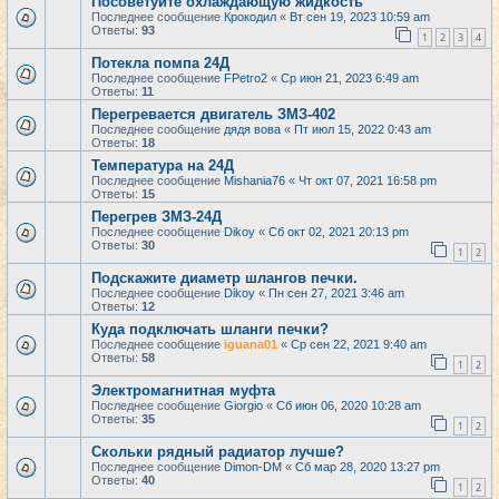
Посоветуйте охлаждающую жидкость
Последнее сообщение
Крокодил
«
Вт сен 19, 2023 10:59 am
Ответы:
93
1
2
3
4
Потекла помпа 24Д
Последнее сообщение
FPetro2
«
Ср июн 21, 2023 6:49 am
Ответы:
11
Перегревается двигатель ЗМЗ-402
Последнее сообщение
дядя вова
«
Пт июл 15, 2022 0:43 am
Ответы:
18
Температура на 24Д
Последнее сообщение
Mishania76
«
Чт окт 07, 2021 16:58 pm
Ответы:
15
Перегрев ЗМЗ-24Д
Последнее сообщение
Dikoy
«
Сб окт 02, 2021 20:13 pm
Ответы:
30
1
2
Подскажите диаметр шлангов печки.
Последнее сообщение
Dikoy
«
Пн сен 27, 2021 3:46 am
Ответы:
12
Куда подключать шланги печки?
Последнее сообщение
iguana01
«
Ср сен 22, 2021 9:40 am
Ответы:
58
1
2
Электромагнитная муфта
Последнее сообщение
Giorgio
«
Сб июн 06, 2020 10:28 am
Ответы:
35
1
2
Скольки рядный радиатор лучше?
Последнее сообщение
Dimon-DM
«
Сб мар 28, 2020 13:27 pm
Ответы:
40
1
2