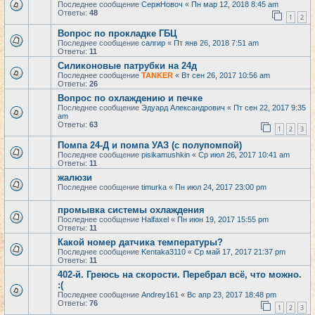
Последнее сообщение
СержНовоч
«
Пн мар 12, 2018 8:45 am
Ответы:
48
1
2
Вопрос по прокладке ГБЦ
Последнее сообщение
салгир
«
Пт янв 26, 2018 7:51 am
Ответы:
11
Силиконовые патрубки на 24д
Последнее сообщение
TANKER
«
Вт сен 26, 2017 10:56 am
Ответы:
26
Вопрос по охлаждению и печке
Последнее сообщение
Эдуард Александрович
«
Пт сен 22, 2017 9:35
am
Ответы:
63
1
2
3
Помпа 24-Д и помпа УАЗ (с полупомпой)
Последнее сообщение
pisikamushkin
«
Ср июл 26, 2017 10:41 am
Ответы:
11
жалюзи
Последнее сообщение
timurka
«
Пн июл 24, 2017 23:00 pm
промывка системы охлаждения
Последнее сообщение
Halfaxel
«
Пн июн 19, 2017 15:55 pm
Ответы:
11
Какой номер датчика температуры?
Последнее сообщение
Kentaka3110
«
Ср май 17, 2017 21:37 pm
Ответы:
11
402-й. Греюсь на скорости. Перебрал всё, что можно.
:(
Последнее сообщение
Andrey161
«
Вс апр 23, 2017 18:48 pm
Ответы:
76
1
2
3