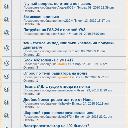
Глупый вопрос, но ответа не нашел.
Последнее сообщение
Андрей003
«
Пн мар 09, 2020 19:39 pm
Ответы:
15
Закисшая шпилька
Последнее сообщение
nemo210
«
Пт сен 13, 2019 15:17 pm
Ответы:
16
Патрубки на ГАЗ-24 с помпой УАЗ
Последнее сообщение
Bexer
«
Чт авг 01, 2019 16:07 pm
течь тосола из под шпильки крепления подушки
двигателя
Последнее сообщение
matfey
«
Сб апр 06, 2019 9:11 am
Ответы:
23
Блок 402 головка с умз 417
Последнее сообщение
Mortis
«
Пт мар 22, 2019 19:56 pm
Ответы:
3
Опрос по течи радиатора на волге!
Последнее сообщение
iguana01
«
Вс сен 02, 2018 0:22 am
Ответы:
1
Помпа 24Д, штуцер отвода из печки
Последнее сообщение
superbuper
«
Чт авг 23, 2018 11:29 am
Ответы:
19
Двойной электровентилятор от Нивы
Последнее сообщение
Halfaxel
«
Вт июл 24, 2018 10:19 am
Ответы:
17
Шаровой кран с электроуправлением
Последнее сообщение
aleks0373
«
Вс июн 10, 2018 21:01 pm
Ответы:
7
Электровентилятор на 402 бывает?