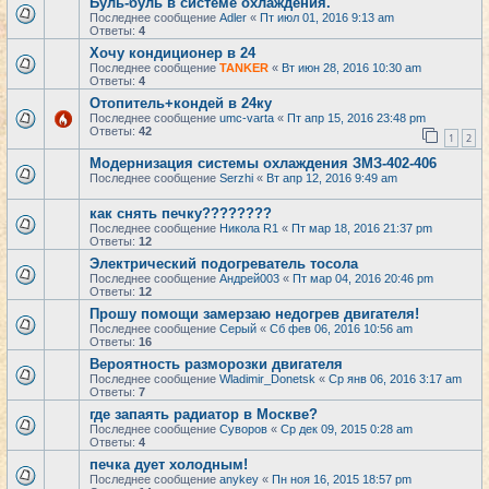
Буль-буль в системе охлаждения.
Последнее сообщение
Adler
«
Пт июл 01, 2016 9:13 am
Ответы:
4
Хочу кондиционер в 24
Последнее сообщение
TANKER
«
Вт июн 28, 2016 10:30 am
Ответы:
4
Отопитель+кондей в 24ку
Последнее сообщение
umc-varta
«
Пт апр 15, 2016 23:48 pm
Ответы:
42
1
2
Модернизация системы охлаждения ЗМЗ-402-406
Последнее сообщение
Serzhi
«
Вт апр 12, 2016 9:49 am
как снять печку????????
Последнее сообщение
Никола R1
«
Пт мар 18, 2016 21:37 pm
Ответы:
12
Электрический подогреватель тосола
Последнее сообщение
Андрей003
«
Пт мар 04, 2016 20:46 pm
Ответы:
12
Прошу помощи замерзаю недогрев двигателя!
Последнее сообщение
Серый
«
Сб фев 06, 2016 10:56 am
Ответы:
16
Вероятность разморозки двигателя
Последнее сообщение
Wladimir_Donetsk
«
Ср янв 06, 2016 3:17 am
Ответы:
7
где запаять радиатор в Москве?
Последнее сообщение
Суворов
«
Ср дек 09, 2015 0:28 am
Ответы:
4
печка дует холодным!
Последнее сообщение
anykey
«
Пн ноя 16, 2015 18:57 pm