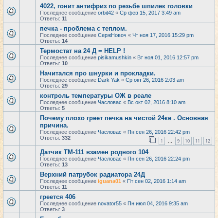
4022, гонит антифриз по резьбе шпилек головки
Последнее сообщение
orbit42
«
Ср фев 15, 2017 3:49 am
Ответы:
11
печка - проблема с теплом.
Последнее сообщение
СержНовоч
«
Чт ноя 17, 2016 15:29 pm
Ответы:
14
Термостат на 24 Д = HELP !
Последнее сообщение
pisikamushkin
«
Вт ноя 01, 2016 12:57 pm
Ответы:
10
Начитался про шнурки и прокладки.
Последнее сообщение
Dark Yak
«
Ср окт 26, 2016 2:03 am
Ответы:
29
контроль температуры ОЖ в реале
Последнее сообщение
Часловас
«
Вс окт 02, 2016 8:10 am
Ответы:
5
Почему плохо греет печка на чистой 24ке . Основная
причина.
Последнее сообщение
Часловас
«
Пн сен 26, 2016 22:42 pm
Ответы:
332
1
9
10
11
12
…
Датчик ТМ-111 взамен родного 104
Последнее сообщение
Часловас
«
Пн сен 26, 2016 22:24 pm
Ответы:
13
Верхний патрубок радиатора 24Д
Последнее сообщение
iguana01
«
Пт сен 02, 2016 1:14 am
Ответы:
11
греется 406
Последнее сообщение
novator55
«
Пн июл 04, 2016 9:35 am
Ответы:
3