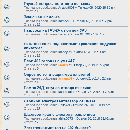
Глупый вопрос, но ответа не нашел.
Последнее сообщение
Андрей003
«
Пн мар 09, 2020 19:39 pm
Ответы:
15
Закисшая шпилька
Последнее сообщение
nemo210
«
Пт сен 13, 2019 15:17 pm
Ответы:
16
Патрубки на ГАЗ-24 с помпой УАЗ
Последнее сообщение
Bexer
«
Чт авг 01, 2019 16:07 pm
течь тосола из под шпильки крепления подушки
двигателя
Последнее сообщение
matfey
«
Сб апр 06, 2019 9:11 am
Ответы:
23
Блок 402 головка с умз 417
Последнее сообщение
Mortis
«
Пт мар 22, 2019 19:56 pm
Ответы:
3
Опрос по течи радиатора на волге!
Последнее сообщение
iguana01
«
Вс сен 02, 2018 0:22 am
Ответы:
1
Помпа 24Д, штуцер отвода из печки
Последнее сообщение
superbuper
«
Чт авг 23, 2018 11:29 am
Ответы:
19
Двойной электровентилятор от Нивы
Последнее сообщение
Halfaxel
«
Вт июл 24, 2018 10:19 am
Ответы:
17
Шаровой кран с электроуправлением
Последнее сообщение
aleks0373
«
Вс июн 10, 2018 21:01 pm
Ответы:
7
Электровентилятор на 402 бывает?