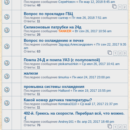
Последнее сообщение
СержНовоч
«
Пн мар 12, 2018 8:45 am
Ответы:
48
1
2
Вопрос по прокладке ГБЦ
Последнее сообщение
салгир
«
Пт янв 26, 2018 7:51 am
Ответы:
11
Силиконовые патрубки на 24д
Последнее сообщение
TANKER
«
Вт сен 26, 2017 10:56 am
Ответы:
26
Вопрос по охлаждению и печке
Последнее сообщение
Эдуард Александрович
«
Пт сен 22, 2017 9:35
am
Ответы:
63
1
2
3
Помпа 24-Д и помпа УАЗ (с полупомпой)
Последнее сообщение
pisikamushkin
«
Ср июл 26, 2017 10:41 am
Ответы:
11
жалюзи
Последнее сообщение
timurka
«
Пн июл 24, 2017 23:00 pm
промывка системы охлаждения
Последнее сообщение
Halfaxel
«
Пн июн 19, 2017 15:55 pm
Ответы:
11
Какой номер датчика температуры?
Последнее сообщение
Kentaka3110
«
Ср май 17, 2017 21:37 pm
Ответы:
11
402-й. Греюсь на скорости. Перебрал всё, что можно.
:(
Последнее сообщение
Andrey161
«
Вс апр 23, 2017 18:48 pm
Ответы:
76
1
2
3