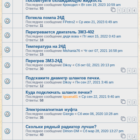
Посоветуйте охлаждающую жидкость
Последнее сообщение
Крокодил
«
Вт сен 19, 2023 10:59 am
Ответы:
93
1
2
3
4
Потекла помпа 24Д
Последнее сообщение
FPetro2
«
Ср июн 21, 2023 6:49 am
Ответы:
11
Перегревается двигатель ЗМЗ-402
Последнее сообщение
дядя вова
«
Пт июл 15, 2022 0:43 am
Ответы:
18
Температура на 24Д
Последнее сообщение
Mishania76
«
Чт окт 07, 2021 16:58 pm
Ответы:
15
Перегрев ЗМЗ-24Д
Последнее сообщение
Dikoy
«
Сб окт 02, 2021 20:13 pm
Ответы:
30
1
2
Подскажите диаметр шлангов печки.
Последнее сообщение
Dikoy
«
Пн сен 27, 2021 3:46 am
Ответы:
12
Куда подключать шланги печки?
Последнее сообщение
iguana01
«
Ср сен 22, 2021 9:40 am
Ответы:
58
1
2
Электромагнитная муфта
Последнее сообщение
Giorgio
«
Сб июн 06, 2020 10:28 am
Ответы:
35
1
2
Скольки рядный радиатор лучше?
Последнее сообщение
Dimon-DM
«
Сб мар 28, 2020 13:27 pm
Ответы:
40
1
2