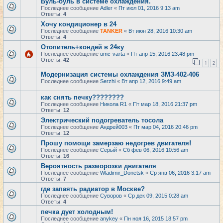
Буль-буль в системе охлаждения.
Последнее сообщение
Adler
«
Пт июл 01, 2016 9:13 am
Ответы:
4
Хочу кондиционер в 24
Последнее сообщение
TANKER
«
Вт июн 28, 2016 10:30 am
Ответы:
4
Отопитель+кондей в 24ку
Последнее сообщение
umc-varta
«
Пт апр 15, 2016 23:48 pm
Ответы:
42
1
2
Модернизация системы охлаждения ЗМЗ-402-406
Последнее сообщение
Serzhi
«
Вт апр 12, 2016 9:49 am
как снять печку????????
Последнее сообщение
Никола R1
«
Пт мар 18, 2016 21:37 pm
Ответы:
12
Электрический подогреватель тосола
Последнее сообщение
Андрей003
«
Пт мар 04, 2016 20:46 pm
Ответы:
12
Прошу помощи замерзаю недогрев двигателя!
Последнее сообщение
Серый
«
Сб фев 06, 2016 10:56 am
Ответы:
16
Вероятность разморозки двигателя
Последнее сообщение
Wladimir_Donetsk
«
Ср янв 06, 2016 3:17 am
Ответы:
7
где запаять радиатор в Москве?
Последнее сообщение
Суворов
«
Ср дек 09, 2015 0:28 am
Ответы:
4
печка дует холодным!
Последнее сообщение
anykey
«
Пн ноя 16, 2015 18:57 pm