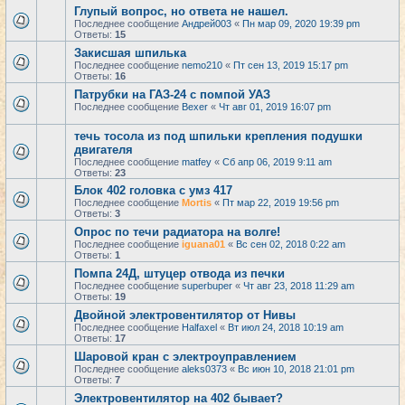
Глупый вопрос, но ответа не нашел.
Последнее сообщение
Андрей003
«
Пн мар 09, 2020 19:39 pm
Ответы:
15
Закисшая шпилька
Последнее сообщение
nemo210
«
Пт сен 13, 2019 15:17 pm
Ответы:
16
Патрубки на ГАЗ-24 с помпой УАЗ
Последнее сообщение
Bexer
«
Чт авг 01, 2019 16:07 pm
течь тосола из под шпильки крепления подушки
двигателя
Последнее сообщение
matfey
«
Сб апр 06, 2019 9:11 am
Ответы:
23
Блок 402 головка с умз 417
Последнее сообщение
Mortis
«
Пт мар 22, 2019 19:56 pm
Ответы:
3
Опрос по течи радиатора на волге!
Последнее сообщение
iguana01
«
Вс сен 02, 2018 0:22 am
Ответы:
1
Помпа 24Д, штуцер отвода из печки
Последнее сообщение
superbuper
«
Чт авг 23, 2018 11:29 am
Ответы:
19
Двойной электровентилятор от Нивы
Последнее сообщение
Halfaxel
«
Вт июл 24, 2018 10:19 am
Ответы:
17
Шаровой кран с электроуправлением
Последнее сообщение
aleks0373
«
Вс июн 10, 2018 21:01 pm
Ответы:
7
Электровентилятор на 402 бывает?