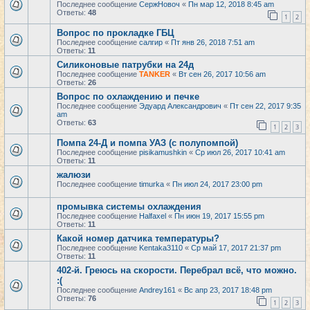
Последнее сообщение
СержНовоч
«
Пн мар 12, 2018 8:45 am
Ответы:
48
1
2
Вопрос по прокладке ГБЦ
Последнее сообщение
салгир
«
Пт янв 26, 2018 7:51 am
Ответы:
11
Силиконовые патрубки на 24д
Последнее сообщение
TANKER
«
Вт сен 26, 2017 10:56 am
Ответы:
26
Вопрос по охлаждению и печке
Последнее сообщение
Эдуард Александрович
«
Пт сен 22, 2017 9:35
am
Ответы:
63
1
2
3
Помпа 24-Д и помпа УАЗ (с полупомпой)
Последнее сообщение
pisikamushkin
«
Ср июл 26, 2017 10:41 am
Ответы:
11
жалюзи
Последнее сообщение
timurka
«
Пн июл 24, 2017 23:00 pm
промывка системы охлаждения
Последнее сообщение
Halfaxel
«
Пн июн 19, 2017 15:55 pm
Ответы:
11
Какой номер датчика температуры?
Последнее сообщение
Kentaka3110
«
Ср май 17, 2017 21:37 pm
Ответы:
11
402-й. Греюсь на скорости. Перебрал всё, что можно.
:(
Последнее сообщение
Andrey161
«
Вс апр 23, 2017 18:48 pm
Ответы:
76
1
2
3