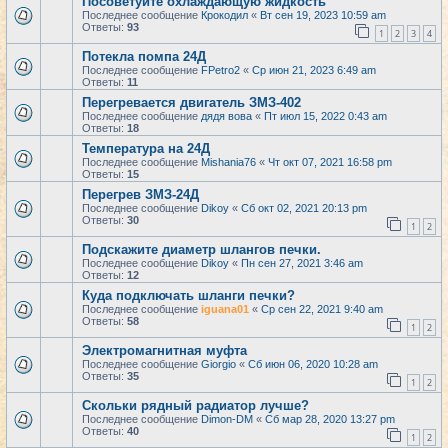
Посоветуйте охлаждающую жидкость
Последнее сообщение
Крокодил
«
Вт сен 19, 2023 10:59 am
Ответы:
93
1
2
3
4
Потекла помпа 24Д
Последнее сообщение
FPetro2
«
Ср июн 21, 2023 6:49 am
Ответы:
11
Перегревается двигатель ЗМЗ-402
Последнее сообщение
дядя вова
«
Пт июл 15, 2022 0:43 am
Ответы:
18
Температура на 24Д
Последнее сообщение
Mishania76
«
Чт окт 07, 2021 16:58 pm
Ответы:
15
Перегрев ЗМЗ-24Д
Последнее сообщение
Dikoy
«
Сб окт 02, 2021 20:13 pm
Ответы:
30
1
2
Подскажите диаметр шлангов печки.
Последнее сообщение
Dikoy
«
Пн сен 27, 2021 3:46 am
Ответы:
12
Куда подключать шланги печки?
Последнее сообщение
iguana01
«
Ср сен 22, 2021 9:40 am
Ответы:
58
1
2
Электромагнитная муфта
Последнее сообщение
Giorgio
«
Сб июн 06, 2020 10:28 am
Ответы:
35
1
2
Скольки рядный радиатор лучше?
Последнее сообщение
Dimon-DM
«
Сб мар 28, 2020 13:27 pm
Ответы:
40
1
2