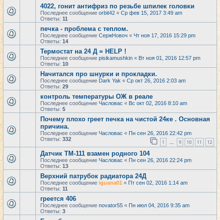
4022, гонит антифриз по резьбе шпилек головки
Последнее сообщение
orbit42
«
Ср фев 15, 2017 3:49 am
Ответы:
11
печка - проблема с теплом.
Последнее сообщение
СержНовоч
«
Чт ноя 17, 2016 15:29 pm
Ответы:
14
Термостат на 24 Д = HELP !
Последнее сообщение
pisikamushkin
«
Вт ноя 01, 2016 12:57 pm
Ответы:
10
Начитался про шнурки и прокладки.
Последнее сообщение
Dark Yak
«
Ср окт 26, 2016 2:03 am
Ответы:
29
контроль температуры ОЖ в реале
Последнее сообщение
Часловас
«
Вс окт 02, 2016 8:10 am
Ответы:
5
Почему плохо греет печка на чистой 24ке . Основная
причина.
Последнее сообщение
Часловас
«
Пн сен 26, 2016 22:42 pm
Ответы:
332
1
9
10
11
12
…
Датчик ТМ-111 взамен родного 104
Последнее сообщение
Часловас
«
Пн сен 26, 2016 22:24 pm
Ответы:
13
Верхний патрубок радиатора 24Д
Последнее сообщение
iguana01
«
Пт сен 02, 2016 1:14 am
Ответы:
11
греется 406
Последнее сообщение
novator55
«
Пн июл 04, 2016 9:35 am
Ответы:
3