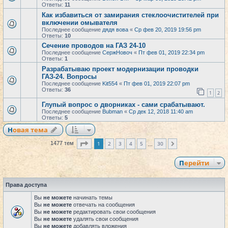
Ответы:
11
Как избавиться от замирания стеклоочистителей при
включении омывателя
Последнее сообщение
дядя вова
«
Ср фев 20, 2019 19:56 pm
Ответы:
10
Сечение проводов на ГАЗ 24-10
Последнее сообщение
СержНовоч
«
Пт фев 01, 2019 22:34 pm
Ответы:
1
Разрабатываю проект модернизации проводки
ГАЗ-24. Вопросы
Последнее сообщение
Kit554
«
Пт фев 01, 2019 22:07 pm
Ответы:
36
1
2
Глупый вопрос о дворниках - сами срабатывают.
Последнее сообщение
Bubman
«
Ср дек 12, 2018 11:40 am
Ответы:
5
Новая тема
Страница
1
из
30
1
2
3
4
5
30
1477 тем
След.
…
Перейти
Права доступа
Вы
не можете
начинать темы
Вы
не можете
отвечать на сообщения
Вы
не можете
редактировать свои сообщения
Вы
не можете
удалять свои сообщения
Вы
не можете
добавлять вложения