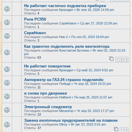
Не работает частично подсветка приборки
Последнее сообщение
Крокодил
«
Вс янв 18, 2026 14:59 pm
Ответы:
4
Реле РС950
Последнее сообщение
СержНовоч
«
Ср авг 27, 2025 22:59 pm
Ответы:
1
СержНовоч
Последнее сообщение
Ник-2
«
Пн сен 02, 2024 19:04 pm
Ответы:
3
Как грамотно подключить реле вентилятора
Последнее сообщение
Константин Бутенко
«
Вт июл 02, 2024 21:53
pm
Ответы:
63
1
2
3
Не работает поворотник
Последнее сообщение
Крокодил
«
Ср май 15, 2024 9:02 am
Ответы:
3
Амперметр на ГАЗ-24 странно подключён
Последнее сообщение
Победа
«
Чт апр 18, 2024 19:22 pm
Ответы:
11
и снова про дворники
Последнее сообщение
Halfaxel
«
Пн мар 25, 2024 11:07 am
Ответы:
1
Электронный спидометр
Последнее сообщение
Mizantrop
«
Чт апр 20, 2023 17:27 pm
Ответы:
12
Замена кнопочных предохранителей на плавкие
Последнее сообщение
Dikoy
«
Вт авг 23, 2022 0:01 am
Ответы:
37
1
2