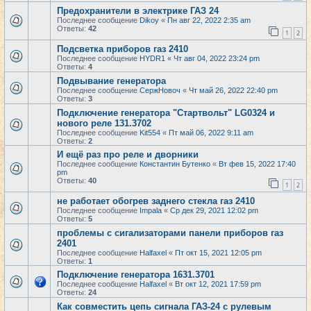
Предохранители в электрике ГАЗ 24
Последнее сообщение
Dikoy
«
Пн авг 22, 2022 2:35 am
Ответы:
42
1
2
Подсветка приборов газ 2410
Последнее сообщение
HYDR1
«
Чт авг 04, 2022 23:24 pm
Ответы:
4
Подвывание генератора
Последнее сообщение
СержНовоч
«
Чт май 26, 2022 22:40 pm
Ответы:
3
Подключение генератора "Cтартвольт" LG0324 и
нового реле 131.3702
Последнее сообщение
Kit554
«
Пт май 06, 2022 9:11 am
Ответы:
2
И ещё раз про реле и дворники
Последнее сообщение
Константин Бутенко
«
Вт фев 15, 2022 17:40
pm
Ответы:
40
1
2
не работает обогрев заднего стекла газ 2410
Последнее сообщение
Impala
«
Ср дек 29, 2021 12:02 pm
Ответы:
5
проблемы с сигализаторами панели приборов газ
2401
Последнее сообщение
Halfaxel
«
Пт окт 15, 2021 12:05 pm
Ответы:
1
Подключение генератора 1631.3701
Последнее сообщение
Halfaxel
«
Вт окт 12, 2021 17:59 pm
Ответы:
24
Как совместить цепь сигнала ГАЗ-24 с рулевым