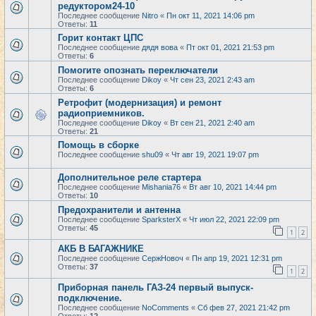
редуктором24-10
Последнее сообщение
Nitro
«
Пн окт 11, 2021 14:06 pm
Ответы:
11
Горит контакт ЦПС
Последнее сообщение
дядя вова
«
Пт окт 01, 2021 21:53 pm
Ответы:
6
Помогите опознать переключатели
Последнее сообщение
Dikoy
«
Чт сен 23, 2021 2:43 am
Ответы:
6
Ретрофит (модернизация) и ремонт
радиоприемников.
Последнее сообщение
Dikoy
«
Вт сен 21, 2021 2:40 am
Ответы:
21
Помощь в сборке
Последнее сообщение
shu09
«
Чт авг 19, 2021 19:07 pm
Дополнительное реле стартера
Последнее сообщение
Mishania76
«
Вт авг 10, 2021 14:44 pm
Ответы:
10
Предохранители и антенна
Последнее сообщение
SparksterX
«
Чт июл 22, 2021 22:09 pm
Ответы:
45
1
2
АКБ В БАГАЖНИКЕ
Последнее сообщение
СержНовоч
«
Пн апр 19, 2021 12:31 pm
Ответы:
37
1
2
Приборная панель ГАЗ-24 первый выпуск-
подключение.
Последнее сообщение
NoComments
«
Сб фев 27, 2021 21:42 pm