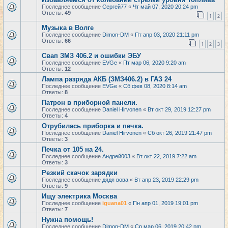
Последнее сообщение
Сергей77
«
Чт май 07, 2020 20:24 pm
Ответы:
49
1
2
Музыка в Волге
Последнее сообщение
Dimon-DM
«
Пт апр 03, 2020 21:11 pm
Ответы:
66
1
2
3
Свап ЗМЗ 406.2 и ошибки ЭБУ
Последнее сообщение
EVGe
«
Пт мар 06, 2020 9:20 am
Ответы:
12
Лампа разряда АКБ (ЗМЗ406.2) в ГАЗ 24
Последнее сообщение
EVGe
«
Сб фев 08, 2020 8:14 am
Ответы:
8
Патрон в приборной панели.
Последнее сообщение
Daniel Hirvonen
«
Вт окт 29, 2019 12:27 pm
Ответы:
4
Отрубилась приборка и печка.
Последнее сообщение
Daniel Hirvonen
«
Сб окт 26, 2019 21:47 pm
Ответы:
3
Печка от 105 на 24.
Последнее сообщение
Андрей003
«
Вт окт 22, 2019 7:22 am
Ответы:
3
Резкий скачок зарядки
Последнее сообщение
дядя вова
«
Вт апр 23, 2019 22:29 pm
Ответы:
9
Ищу электрика Москва
Последнее сообщение
iguana01
«
Пн апр 01, 2019 19:01 pm
Ответы:
7
Нужна помощь!
Последнее сообщение
Dimon-DM
«
Ср мар 06, 2019 20:42 pm