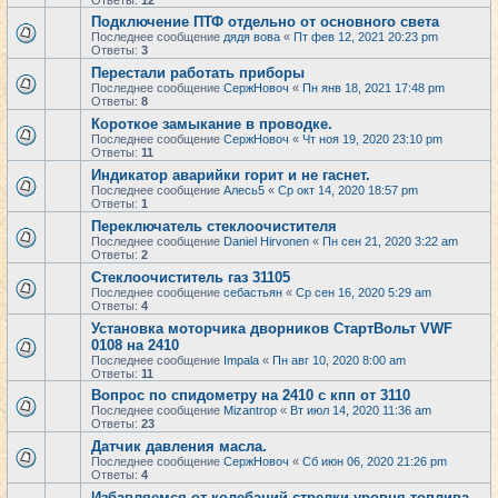
Ответы:
12
Подключение ПТФ отдельно от основного света
Последнее сообщение
дядя вова
«
Пт фев 12, 2021 20:23 pm
Ответы:
3
Перестали работать приборы
Последнее сообщение
СержНовоч
«
Пн янв 18, 2021 17:48 pm
Ответы:
8
Короткое замыкание в проводке.
Последнее сообщение
СержНовоч
«
Чт ноя 19, 2020 23:10 pm
Ответы:
11
Индикатор аварийки горит и не гаснет.
Последнее сообщение
Алесь5
«
Ср окт 14, 2020 18:57 pm
Ответы:
1
Переключатель стеклоочистителя
Последнее сообщение
Daniel Hirvonen
«
Пн сен 21, 2020 3:22 am
Ответы:
2
Стеклоочиститель газ 31105
Последнее сообщение
себастьян
«
Ср сен 16, 2020 5:29 am
Ответы:
4
Установка моторчика дворников СтартВольт VWF
0108 на 2410
Последнее сообщение
Impala
«
Пн авг 10, 2020 8:00 am
Ответы:
11
Вопрос по спидометру на 2410 с кпп от 3110
Последнее сообщение
Mizantrop
«
Вт июл 14, 2020 11:36 am
Ответы:
23
Датчик давления масла.
Последнее сообщение
СержНовоч
«
Сб июн 06, 2020 21:26 pm
Ответы:
4
Избавляемся от колебаний стрелки уровня топлива