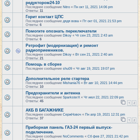
редуктором24-10
Последнее сообщение
Nitro
«
Пн окт 11, 2021 14:06 pm
Ответы:
11
Горит контакт ЦПС
Последнее сообщение
дядя вова
«
Пт окт 01, 2021 21:53 pm
Ответы:
6
Помогите опознать переключатели
Последнее сообщение
Dikoy
«
Чт сен 23, 2021 2:43 am
Ответы:
6
Ретрофит (модернизация) и ремонт
радиоприемников.
Последнее сообщение
Dikoy
«
Вт сен 21, 2021 2:40 am
Ответы:
21
Помощь в сборке
Последнее сообщение
shu09
«
Чт авг 19, 2021 19:07 pm
Дополнительное реле стартера
Последнее сообщение
Mishania76
«
Вт авг 10, 2021 14:44 pm
Ответы:
10
Предохранители и антенна
Последнее сообщение
SparksterX
«
Чт июл 22, 2021 22:09 pm
Ответы:
45
1
2
АКБ В БАГАЖНИКЕ
Последнее сообщение
СержНовоч
«
Пн апр 19, 2021 12:31 pm
Ответы:
37
1
2
Приборная панель ГАЗ-24 первый выпуск-
подключение.
Последнее сообщение
NoComments
«
Сб фев 27, 2021 21:42 pm