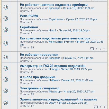
Не работает частично подсветка приборки
Последнее сообщение
Крокодил
«
Вс янв 18, 2026 14:59 pm
Ответы:
4
Реле РС950
Последнее сообщение
СержНовоч
«
Ср авг 27, 2025 22:59 pm
Ответы:
1
СержНовоч
Последнее сообщение
Ник-2
«
Пн сен 02, 2024 19:04 pm
Ответы:
3
Как грамотно подключить реле вентилятора
Последнее сообщение
Константин Бутенко
«
Вт июл 02, 2024 21:53
pm
Ответы:
63
1
2
3
Не работает поворотник
Последнее сообщение
Крокодил
«
Ср май 15, 2024 9:02 am
Ответы:
3
Амперметр на ГАЗ-24 странно подключён
Последнее сообщение
Победа
«
Чт апр 18, 2024 19:22 pm
Ответы:
11
и снова про дворники
Последнее сообщение
Halfaxel
«
Пн мар 25, 2024 11:07 am
Ответы:
1
Электронный спидометр
Последнее сообщение
Mizantrop
«
Чт апр 20, 2023 17:27 pm
Ответы:
12
Замена кнопочных предохранителей на плавкие
Последнее сообщение
Dikoy
«
Вт авг 23, 2022 0:01 am
Ответы:
37
1
2