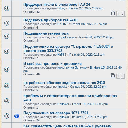
Предохранители в электрике ГАЗ 24
Последнее сообщение
Dikoy
«
Пн авг 22, 2022 2:35 am
Ответы:
42
1
2
Подсветка приборов газ 2410
Последнее сообщение
HYDR1
«
Чт авг 04, 2022 23:24 pm
Ответы:
4
Подвывание генератора
Последнее сообщение
СержНовоч
«
Чт май 26, 2022 22:40 pm
Ответы:
3
Подключение генератора "Cтартвольт" LG0324 и
нового реле 131.3702
Последнее сообщение
Kit554
«
Пт май 06, 2022 9:11 am
Ответы:
2
И ещё раз про реле и дворники
Последнее сообщение
Константин Бутенко
«
Вт фев 15, 2022 17:40
pm
Ответы:
40
1
2
не работает обогрев заднего стекла газ 2410
Последнее сообщение
Impala
«
Ср дек 29, 2021 12:02 pm
Ответы:
5
проблемы с сигализаторами панели приборов газ
2401
Последнее сообщение
Halfaxel
«
Пт окт 15, 2021 12:05 pm
Ответы:
1
Подключение генератора 1631.3701
Последнее сообщение
Halfaxel
«
Вт окт 12, 2021 17:59 pm
Ответы:
24
Как совместить цепь сигнала ГАЗ-24 с рулевым