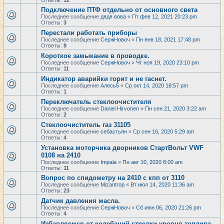
Ответы:
12
Подключение ПТФ отдельно от основного света
Последнее сообщение
дядя вова
«
Пт фев 12, 2021 20:23 pm
Ответы:
3
Перестали работать приборы
Последнее сообщение
СержНовоч
«
Пн янв 18, 2021 17:48 pm
Ответы:
8
Короткое замыкание в проводке.
Последнее сообщение
СержНовоч
«
Чт ноя 19, 2020 23:10 pm
Ответы:
11
Индикатор аварийки горит и не гаснет.
Последнее сообщение
Алесь5
«
Ср окт 14, 2020 18:57 pm
Ответы:
1
Переключатель стеклоочистителя
Последнее сообщение
Daniel Hirvonen
«
Пн сен 21, 2020 3:22 am
Ответы:
2
Стеклоочиститель газ 31105
Последнее сообщение
себастьян
«
Ср сен 16, 2020 5:29 am
Ответы:
4
Установка моторчика дворников СтартВольт VWF
0108 на 2410
Последнее сообщение
Impala
«
Пн авг 10, 2020 8:00 am
Ответы:
11
Вопрос по спидометру на 2410 с кпп от 3110
Последнее сообщение
Mizantrop
«
Вт июл 14, 2020 11:36 am
Ответы:
23
Датчик давления масла.
Последнее сообщение
СержНовоч
«
Сб июн 06, 2020 21:26 pm
Ответы:
4
Избавляемся от колебаний стрелки уровня топлива