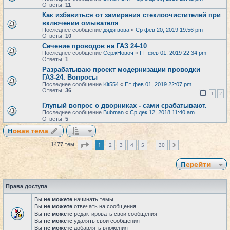
Ответы:
11
Как избавиться от замирания стеклоочистителей при
включении омывателя
Последнее сообщение
дядя вова
«
Ср фев 20, 2019 19:56 pm
Ответы:
10
Сечение проводов на ГАЗ 24-10
Последнее сообщение
СержНовоч
«
Пт фев 01, 2019 22:34 pm
Ответы:
1
Разрабатываю проект модернизации проводки
ГАЗ-24. Вопросы
Последнее сообщение
Kit554
«
Пт фев 01, 2019 22:07 pm
Ответы:
36
1
2
Глупый вопрос о дворниках - сами срабатывают.
Последнее сообщение
Bubman
«
Ср дек 12, 2018 11:40 am
Ответы:
5
Новая тема
Страница
1
из
30
1
2
3
4
5
30
1477 тем
След.
…
Перейти
Права доступа
Вы
не можете
начинать темы
Вы
не можете
отвечать на сообщения
Вы
не можете
редактировать свои сообщения
Вы
не можете
удалять свои сообщения
Вы
не можете
добавлять вложения