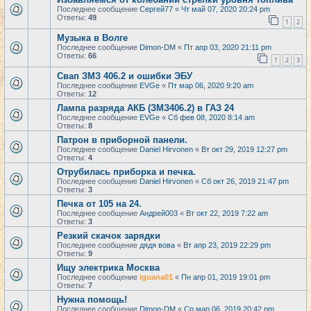
Последнее сообщение
Сергей77
«
Чт май 07, 2020 20:24 pm
Ответы:
49
1
2
Музыка в Волге
Последнее сообщение
Dimon-DM
«
Пт апр 03, 2020 21:11 pm
Ответы:
66
1
2
3
Свап ЗМЗ 406.2 и ошибки ЭБУ
Последнее сообщение
EVGe
«
Пт мар 06, 2020 9:20 am
Ответы:
12
Лампа разряда АКБ (ЗМЗ406.2) в ГАЗ 24
Последнее сообщение
EVGe
«
Сб фев 08, 2020 8:14 am
Ответы:
8
Патрон в приборной панели.
Последнее сообщение
Daniel Hirvonen
«
Вт окт 29, 2019 12:27 pm
Ответы:
4
Отрубилась приборка и печка.
Последнее сообщение
Daniel Hirvonen
«
Сб окт 26, 2019 21:47 pm
Ответы:
3
Печка от 105 на 24.
Последнее сообщение
Андрей003
«
Вт окт 22, 2019 7:22 am
Ответы:
3
Резкий скачок зарядки
Последнее сообщение
дядя вова
«
Вт апр 23, 2019 22:29 pm
Ответы:
9
Ищу электрика Москва
Последнее сообщение
iguana01
«
Пн апр 01, 2019 19:01 pm
Ответы:
7
Нужна помощь!
Последнее сообщение
Dimon-DM
«
Ср мар 06, 2019 20:42 pm