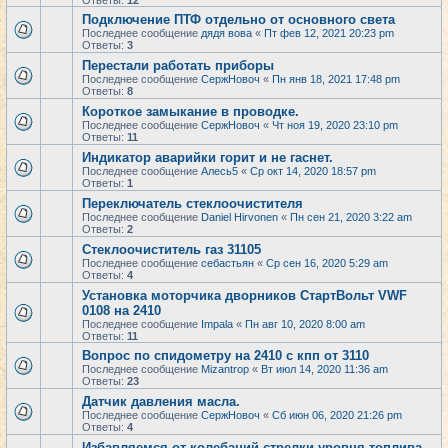
Ответы:
12
Подключение ПТФ отдельно от основного света
Последнее сообщение
дядя вова
«
Пт фев 12, 2021 20:23 pm
Ответы:
3
Перестали работать приборы
Последнее сообщение
СержНовоч
«
Пн янв 18, 2021 17:48 pm
Ответы:
8
Короткое замыкание в проводке.
Последнее сообщение
СержНовоч
«
Чт ноя 19, 2020 23:10 pm
Ответы:
11
Индикатор аварийки горит и не гаснет.
Последнее сообщение
Алесь5
«
Ср окт 14, 2020 18:57 pm
Ответы:
1
Переключатель стеклоочистителя
Последнее сообщение
Daniel Hirvonen
«
Пн сен 21, 2020 3:22 am
Ответы:
2
Стеклоочиститель газ 31105
Последнее сообщение
себастьян
«
Ср сен 16, 2020 5:29 am
Ответы:
4
Установка моторчика дворников СтартВольт VWF
0108 на 2410
Последнее сообщение
Impala
«
Пн авг 10, 2020 8:00 am
Ответы:
11
Вопрос по спидометру на 2410 с кпп от 3110
Последнее сообщение
Mizantrop
«
Вт июл 14, 2020 11:36 am
Ответы:
23
Датчик давления масла.
Последнее сообщение
СержНовоч
«
Сб июн 06, 2020 21:26 pm
Ответы:
4
Избавляемся от колебаний стрелки уровня топлива