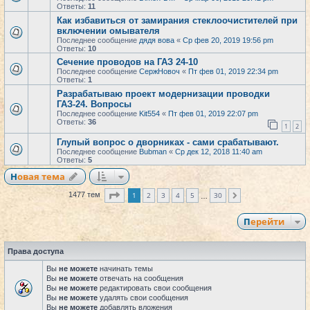
Ответы:
11
Как избавиться от замирания стеклоочистителей при
включении омывателя
Последнее сообщение
дядя вова
«
Ср фев 20, 2019 19:56 pm
Ответы:
10
Сечение проводов на ГАЗ 24-10
Последнее сообщение
СержНовоч
«
Пт фев 01, 2019 22:34 pm
Ответы:
1
Разрабатываю проект модернизации проводки
ГАЗ-24. Вопросы
Последнее сообщение
Kit554
«
Пт фев 01, 2019 22:07 pm
Ответы:
36
1
2
Глупый вопрос о дворниках - сами срабатывают.
Последнее сообщение
Bubman
«
Ср дек 12, 2018 11:40 am
Ответы:
5
Новая тема
Страница
1
из
30
1
2
3
4
5
30
1477 тем
След.
…
Перейти
Права доступа
Вы
не можете
начинать темы
Вы
не можете
отвечать на сообщения
Вы
не можете
редактировать свои сообщения
Вы
не можете
удалять свои сообщения
Вы
не можете
добавлять вложения