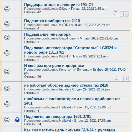
Предохранители в электрике ГАЗ 24
Последнее сообщение
Dikoy
«
Пн авг 22, 2022 2:35 am
Ответы:
42
1
2
Подсветка приборов газ 2410
Последнее сообщение
HYDR1
«
Чт авг 04, 2022 23:24 pm
Ответы:
4
Подвывание генератора
Последнее сообщение
СержНовоч
«
Чт май 26, 2022 22:40 pm
Ответы:
3
Подключение генератора "Cтартвольт" LG0324 и
нового реле 131.3702
Последнее сообщение
Kit554
«
Пт май 06, 2022 9:11 am
Ответы:
2
И ещё раз про реле и дворники
Последнее сообщение
Константин Бутенко
«
Вт фев 15, 2022 17:40
pm
Ответы:
40
1
2
не работает обогрев заднего стекла газ 2410
Последнее сообщение
Impala
«
Ср дек 29, 2021 12:02 pm
Ответы:
5
проблемы с сигализаторами панели приборов газ
2401
Последнее сообщение
Halfaxel
«
Пт окт 15, 2021 12:05 pm
Ответы:
1
Подключение генератора 1631.3701
Последнее сообщение
Halfaxel
«
Вт окт 12, 2021 17:59 pm
Ответы:
24
Как совместить цепь сигнала ГАЗ-24 с рулевым