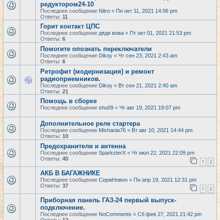
редуктором24-10
Последнее сообщение
Nitro
«
Пн окт 11, 2021 14:06 pm
Ответы:
11
Горит контакт ЦПС
Последнее сообщение
дядя вова
«
Пт окт 01, 2021 21:53 pm
Ответы:
6
Помогите опознать переключатели
Последнее сообщение
Dikoy
«
Чт сен 23, 2021 2:43 am
Ответы:
6
Ретрофит (модернизация) и ремонт
радиоприемников.
Последнее сообщение
Dikoy
«
Вт сен 21, 2021 2:40 am
Ответы:
21
Помощь в сборке
Последнее сообщение
shu09
«
Чт авг 19, 2021 19:07 pm
Дополнительное реле стартера
Последнее сообщение
Mishania76
«
Вт авг 10, 2021 14:44 pm
Ответы:
10
Предохранители и антенна
Последнее сообщение
SparksterX
«
Чт июл 22, 2021 22:09 pm
Ответы:
45
1
2
АКБ В БАГАЖНИКЕ
Последнее сообщение
СержНовоч
«
Пн апр 19, 2021 12:31 pm
Ответы:
37
1
2
Приборная панель ГАЗ-24 первый выпуск-
подключение.
Последнее сообщение
NoComments
«
Сб фев 27, 2021 21:42 pm