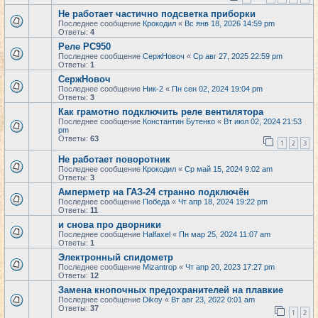
Не работает частично подсветка приборки
Последнее сообщение
Крокодил
«
Вс янв 18, 2026 14:59 pm
Ответы:
4
Реле РС950
Последнее сообщение
СержНовоч
«
Ср авг 27, 2025 22:59 pm
Ответы:
1
СержНовоч
Последнее сообщение
Ник-2
«
Пн сен 02, 2024 19:04 pm
Ответы:
3
Как грамотно подключить реле вентилятора
Последнее сообщение
Константин Бутенко
«
Вт июл 02, 2024 21:53
pm
Ответы:
63
1
2
3
Не работает поворотник
Последнее сообщение
Крокодил
«
Ср май 15, 2024 9:02 am
Ответы:
3
Амперметр на ГАЗ-24 странно подключён
Последнее сообщение
Победа
«
Чт апр 18, 2024 19:22 pm
Ответы:
11
и снова про дворники
Последнее сообщение
Halfaxel
«
Пн мар 25, 2024 11:07 am
Ответы:
1
Электронный спидометр
Последнее сообщение
Mizantrop
«
Чт апр 20, 2023 17:27 pm
Ответы:
12
Замена кнопочных предохранителей на плавкие
Последнее сообщение
Dikoy
«
Вт авг 23, 2022 0:01 am
Ответы:
37
1
2