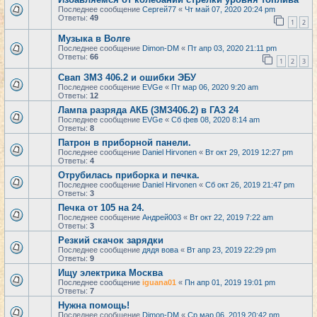
Последнее сообщение
Сергей77
«
Чт май 07, 2020 20:24 pm
Ответы:
49
1
2
Музыка в Волге
Последнее сообщение
Dimon-DM
«
Пт апр 03, 2020 21:11 pm
Ответы:
66
1
2
3
Свап ЗМЗ 406.2 и ошибки ЭБУ
Последнее сообщение
EVGe
«
Пт мар 06, 2020 9:20 am
Ответы:
12
Лампа разряда АКБ (ЗМЗ406.2) в ГАЗ 24
Последнее сообщение
EVGe
«
Сб фев 08, 2020 8:14 am
Ответы:
8
Патрон в приборной панели.
Последнее сообщение
Daniel Hirvonen
«
Вт окт 29, 2019 12:27 pm
Ответы:
4
Отрубилась приборка и печка.
Последнее сообщение
Daniel Hirvonen
«
Сб окт 26, 2019 21:47 pm
Ответы:
3
Печка от 105 на 24.
Последнее сообщение
Андрей003
«
Вт окт 22, 2019 7:22 am
Ответы:
3
Резкий скачок зарядки
Последнее сообщение
дядя вова
«
Вт апр 23, 2019 22:29 pm
Ответы:
9
Ищу электрика Москва
Последнее сообщение
iguana01
«
Пн апр 01, 2019 19:01 pm
Ответы:
7
Нужна помощь!
Последнее сообщение
Dimon-DM
«
Ср мар 06, 2019 20:42 pm