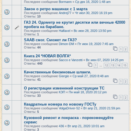
Последнее сообщение
Bormann
«
Ср дек 16, 2020 1:48 am
Закон о ретро машинах с 1 марта
Последнее сообщение
Andrej77
«
Чт июл 30, 2020 16:19 pm
Ответы:
10
ГАЗ 24. Одометр не крутит десятки или вечные 42000
пробега на барабане.
Последнее сообщение
Halfaxel
«
Вс июн 28, 2020 13:50 pm
Ответы:
1
SAAB смог. Сможет ли ГАЗ?
Последнее сообщение
Dimon-DM
«
Пт июн 19, 2020 7:45 am
Ответы:
44
1
2
Книга 24 *НОВАЯ ВОЛГА*
Последнее сообщение
Sacco e Vanzetti
«
Вс июн 07, 2020 14:25 pm
Ответы:
440
1
12
13
14
15
…
Качественные бензиновые шланги.
Последнее сообщение
Giorgio
«
Ср май 27, 2020 8:48 am
Ответы:
41
1
2
О регистрации изменений конструкции ТС
Последнее сообщение
КЭП
«
Пн май 18, 2020 20:12 pm
Ответы:
33
1
2
Квадратные номера по новому ГОСТу
Последнее сообщение
VolgaDriver-52
«
Вт апр 21, 2020 21:59 pm
Ответы:
5
Кузовной ремонт и покраска - порекомендуйте
сервис
Последнее сообщение
436
«
Вт апр 21, 2020 10:01 am
Ответы:
3