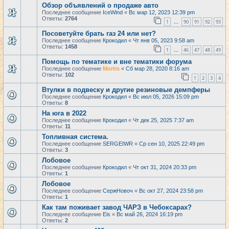
Обзор объявлений о продаже авто
Последнее сообщение
IceWind
«
Вс мар 12, 2023 12:39 pm
Ответы:
2764
1
90
91
92
93
…
Посоветуйте брать газ 24 или нет?
Последнее сообщение
Крокодил
«
Чт янв 05, 2023 9:58 am
Ответы:
1458
1
46
47
48
49
…
Помощь по тематике и вне тематики форума
Последнее сообщение
Mortis
«
Сб мар 28, 2020 8:16 am
Ответы:
102
1
2
3
4
Втулки в подвеску и другие резиновые демпферы
Последнее сообщение
Крокодил
«
Вс июл 05, 2026 15:09 pm
Ответы:
8
На юга в 2022
Последнее сообщение
Крокодил
«
Чт дек 25, 2025 7:37 am
Ответы:
11
Топливная система.
Последнее сообщение
SERGEIWR
«
Ср сен 10, 2025 22:49 pm
Ответы:
3
Лобовое
Последнее сообщение
Крокодил
«
Чт окт 31, 2024 20:33 pm
Ответы:
1
Лобовое
Последнее сообщение
СержНовоч
«
Вс окт 27, 2024 23:58 pm
Ответы:
1
Как там поживает завод ЧАРЗ в Чебоксарах?
Последнее сообщение
Eis
«
Вс май 26, 2024 16:19 pm
Ответы:
2