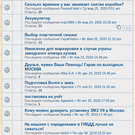
Сколько времени у вас занимает снятие коробки?
Последнее сообщение
PaxtonFettel
«
Ср мар 25, 2020 8:51 am
Ответы:
20
Аккумулятор
Последнее сообщение
Ivan1989
«
Вт мар 24, 2020 19:26 pm
Ответы:
33
1
2
Выбор пластичной смазки
Последнее сообщение
СержНовоч
«
Вс фев 02, 2020 21:32 pm
Ответы:
13
Нанесение доп маркировки в случае утраты
заводского номера кузова
Последнее сообщение
436
«
Вт янв 21, 2020 14:39 pm
Друзья, нужна Ваша Помощь! Гараж на выходные.
МОСКВА
Последнее сообщение
Al'ba S.A.
«
Вт дек 24, 2019 15:46 pm
Ответы:
4
Подготовка Волги к зиме.
Последнее сообщение
Agamixis
«
Пт ноя 01, 2019 11:20 am
Ответы:
19
постановка на учёт
Последнее сообщение
Agamixis
«
Вт окт 29, 2019 17:03 pm
Ответы:
5
Кому можно доверить установку ЗМЗ V8 в Москве.
Последнее сообщение
Rumba
«
Вс окт 20, 2019 17:48 pm
На машине с переделками в ГИБДД лучше не
соваться!
Последнее сообщение
winch
«
Пн сен 30, 2019 15:22 pm