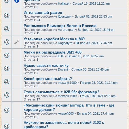
Последнее сообщение
Halfaxel
«
Ср май 18, 2022 11:22 am
Ответы:
6
Интенсивный разгон
Последнее сообщение
Крокодил
«
Вс май 01, 2022 22:53 pm
Ответы:
24
Растаможка Реимпорт Волги в Россию
Последнее сообщение
Aurora man
«
Вс фев 13, 2022 15:44 pm
Ответы:
11
Установка коробки Москва и МО
Последнее сообщение
Dagdafym
«
Вт ноя 30, 2021 17:46 pm
Ответы:
1
Метки на распредвале ЗМЗ 406
Последнее сообщение
КЭП
«
Вс авг 15, 2021 10:57 am
Ответы:
1
Нужно завести ласточку
Последнее сообщение
Docent
«
Ср июн 30, 2021 13:45 pm
Ответы:
2
Какой цвет мне выбрать?
Последнее сообщение
mexanik1980
«
Пн июн 28, 2021 21:14 pm
Ответы:
9
Стоит связываться с 02й 93г форкамер?
Последнее сообщение
mexanik1980
«
Пт июн 18, 2021 0:13 am
Ответы:
17
«Механический» тюнинг мотора. Кто в теме - где
хорошо делают?
Последнее сообщение
Андрей003
«
Вс апр 04, 2021 17:44 pm
Ответы:
5
Ниукого не завалялось почти новой 3102 с
крайслером?