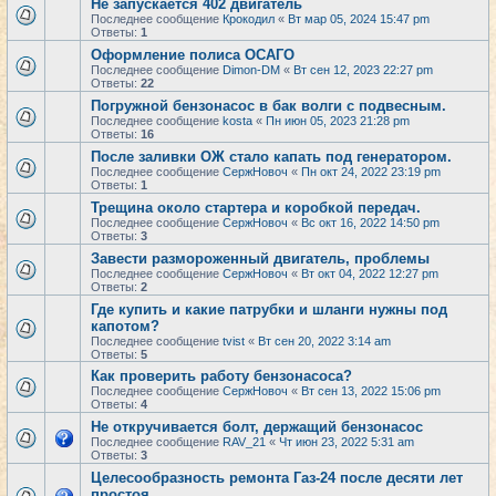
Не запускается 402 двигатель
Последнее сообщение
Крокодил
«
Вт мар 05, 2024 15:47 pm
Ответы:
1
Оформление полиса ОСАГО
Последнее сообщение
Dimon-DM
«
Вт сен 12, 2023 22:27 pm
Ответы:
22
Погружной бензонасос в бак волги с подвесным.
Последнее сообщение
kosta
«
Пн июн 05, 2023 21:28 pm
Ответы:
16
После заливки ОЖ стало капать под генератором.
Последнее сообщение
СержНовоч
«
Пн окт 24, 2022 23:19 pm
Ответы:
1
Трещина около стартера и коробкой передач.
Последнее сообщение
СержНовоч
«
Вс окт 16, 2022 14:50 pm
Ответы:
3
Завести размороженный двигатель, проблемы
Последнее сообщение
СержНовоч
«
Вт окт 04, 2022 12:27 pm
Ответы:
2
Где купить и какие патрубки и шланги нужны под
капотом?
Последнее сообщение
tvist
«
Вт сен 20, 2022 3:14 am
Ответы:
5
Как проверить работу бензонасоса?
Последнее сообщение
СержНовоч
«
Вт сен 13, 2022 15:06 pm
Ответы:
4
Не откручивается болт, держащий бензонасос
Последнее сообщение
RAV_21
«
Чт июн 23, 2022 5:31 am
Ответы:
3
Целесообразность ремонта Газ-24 после десяти лет
простоя.