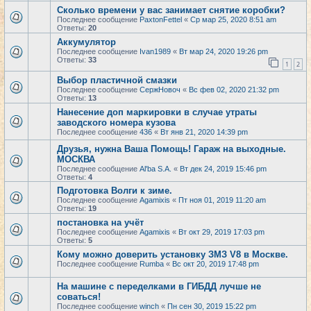
Сколько времени у вас занимает снятие коробки?
Последнее сообщение
PaxtonFettel
«
Ср мар 25, 2020 8:51 am
Ответы:
20
Аккумулятор
Последнее сообщение
Ivan1989
«
Вт мар 24, 2020 19:26 pm
Ответы:
33
1
2
Выбор пластичной смазки
Последнее сообщение
СержНовоч
«
Вс фев 02, 2020 21:32 pm
Ответы:
13
Нанесение доп маркировки в случае утраты
заводского номера кузова
Последнее сообщение
436
«
Вт янв 21, 2020 14:39 pm
Друзья, нужна Ваша Помощь! Гараж на выходные.
МОСКВА
Последнее сообщение
Al'ba S.A.
«
Вт дек 24, 2019 15:46 pm
Ответы:
4
Подготовка Волги к зиме.
Последнее сообщение
Agamixis
«
Пт ноя 01, 2019 11:20 am
Ответы:
19
постановка на учёт
Последнее сообщение
Agamixis
«
Вт окт 29, 2019 17:03 pm
Ответы:
5
Кому можно доверить установку ЗМЗ V8 в Москве.
Последнее сообщение
Rumba
«
Вс окт 20, 2019 17:48 pm
На машине с переделками в ГИБДД лучше не
соваться!
Последнее сообщение
winch
«
Пн сен 30, 2019 15:22 pm