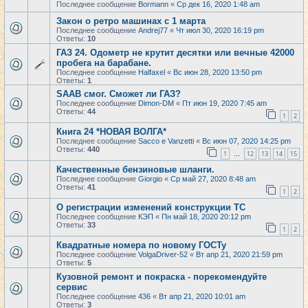
Последнее сообщение
Bormann
«
Ср дек 16, 2020 1:48 am
Закон о ретро машинах с 1 марта
Последнее сообщение
Andrej77
«
Чт июл 30, 2020 16:19 pm
Ответы:
10
ГАЗ 24. Одометр не крутит десятки или вечные 42000
пробега на барабане.
Последнее сообщение
Halfaxel
«
Вс июн 28, 2020 13:50 pm
Ответы:
1
SAAB смог. Сможет ли ГАЗ?
Последнее сообщение
Dimon-DM
«
Пт июн 19, 2020 7:45 am
Ответы:
44
1
2
Книга 24 *НОВАЯ ВОЛГА*
Последнее сообщение
Sacco e Vanzetti
«
Вс июн 07, 2020 14:25 pm
Ответы:
440
1
12
13
14
15
…
Качественные бензиновые шланги.
Последнее сообщение
Giorgio
«
Ср май 27, 2020 8:48 am
Ответы:
41
1
2
О регистрации изменений конструкции ТС
Последнее сообщение
КЭП
«
Пн май 18, 2020 20:12 pm
Ответы:
33
1
2
Квадратные номера по новому ГОСТу
Последнее сообщение
VolgaDriver-52
«
Вт апр 21, 2020 21:59 pm
Ответы:
5
Кузовной ремонт и покраска - порекомендуйте
сервис
Последнее сообщение
436
«
Вт апр 21, 2020 10:01 am
Ответы:
3