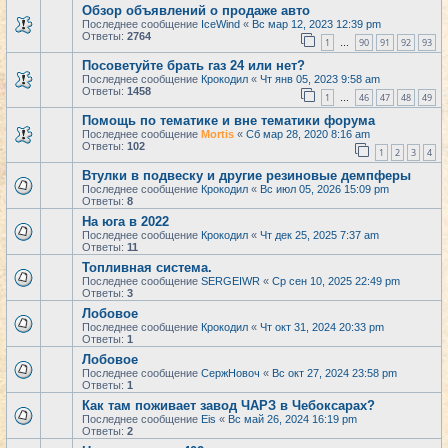
Обзор объявлений о продаже авто
Последнее сообщение
IceWind
«
Вс мар 12, 2023 12:39 pm
Ответы:
2764
1
90
91
92
93
…
Посоветуйте брать газ 24 или нет?
Последнее сообщение
Крокодил
«
Чт янв 05, 2023 9:58 am
Ответы:
1458
1
46
47
48
49
…
Помощь по тематике и вне тематики форума
Последнее сообщение
Mortis
«
Сб мар 28, 2020 8:16 am
Ответы:
102
1
2
3
4
Втулки в подвеску и другие резиновые демпферы
Последнее сообщение
Крокодил
«
Вс июл 05, 2026 15:09 pm
Ответы:
8
На юга в 2022
Последнее сообщение
Крокодил
«
Чт дек 25, 2025 7:37 am
Ответы:
11
Топливная система.
Последнее сообщение
SERGEIWR
«
Ср сен 10, 2025 22:49 pm
Ответы:
3
Лобовое
Последнее сообщение
Крокодил
«
Чт окт 31, 2024 20:33 pm
Ответы:
1
Лобовое
Последнее сообщение
СержНовоч
«
Вс окт 27, 2024 23:58 pm
Ответы:
1
Как там поживает завод ЧАРЗ в Чебоксарах?
Последнее сообщение
Eis
«
Вс май 26, 2024 16:19 pm
Ответы:
2