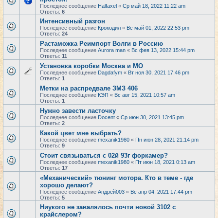
Последнее сообщение
Halfaxel
«
Ср май 18, 2022 11:22 am
Ответы:
6
Интенсивный разгон
Последнее сообщение
Крокодил
«
Вс май 01, 2022 22:53 pm
Ответы:
24
Растаможка Реимпорт Волги в Россию
Последнее сообщение
Aurora man
«
Вс фев 13, 2022 15:44 pm
Ответы:
11
Установка коробки Москва и МО
Последнее сообщение
Dagdafym
«
Вт ноя 30, 2021 17:46 pm
Ответы:
1
Метки на распредвале ЗМЗ 406
Последнее сообщение
КЭП
«
Вс авг 15, 2021 10:57 am
Ответы:
1
Нужно завести ласточку
Последнее сообщение
Docent
«
Ср июн 30, 2021 13:45 pm
Ответы:
2
Какой цвет мне выбрать?
Последнее сообщение
mexanik1980
«
Пн июн 28, 2021 21:14 pm
Ответы:
9
Стоит связываться с 02й 93г форкамер?
Последнее сообщение
mexanik1980
«
Пт июн 18, 2021 0:13 am
Ответы:
17
«Механический» тюнинг мотора. Кто в теме - где
хорошо делают?
Последнее сообщение
Андрей003
«
Вс апр 04, 2021 17:44 pm
Ответы:
5
Ниукого не завалялось почти новой 3102 с
крайслером?