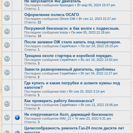
Не запускается 402 двигатель
Последнее сообщение
Крокодил
«
Вт мар 05, 2024 15:47 pm
Ответы:
1
Оформление полиса ОСАГО
Последнее сообщение
Dimon-DM
«
Вт сен 12, 2023 22:27 pm
Ответы:
22
Погружной бензонасос в бак волги с подвесным.
Последнее сообщение
kosta
«
Пн июн 05, 2023 21:28 pm
Ответы:
16
После заливки ОЖ стало капать под генератором.
Последнее сообщение
СержНовоч
«
Пн окт 24, 2022 23:19 pm
Ответы:
1
Трещина около стартера и коробкой передач.
Последнее сообщение
СержНовоч
«
Вс окт 16, 2022 14:50 pm
Ответы:
3
Завести размороженный двигатель, проблемы
Последнее сообщение
СержНовоч
«
Вт окт 04, 2022 12:27 pm
Ответы:
2
Где купить и какие патрубки и шланги нужны под
капотом?
Последнее сообщение
tvist
«
Вт сен 20, 2022 3:14 am
Ответы:
5
Как проверить работу бензонасоса?
Последнее сообщение
СержНовоч
«
Вт сен 13, 2022 15:06 pm
Ответы:
4
Не откручивается болт, держащий бензонасос
Последнее сообщение
RAV_21
«
Чт июн 23, 2022 5:31 am
Ответы:
3
Целесообразность ремонта Газ-24 после десяти лет
простоя.