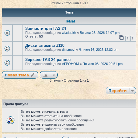
3 темы • Страница
1
из
1
Темы
Темы
Запчасти для ГАЗ-24
Последнее сообщение
wladbakh
«
Вс июл 26, 2026 14:07 pm
Ответы:
53
1
2
Диски штампы 3110
Последнее сообщение
dimanovi
«
Чт июл 16, 2026 12:02 pm
Зеркало ГАЗ-24 раннее
Последнее сообщение
АГРОНОМ
«
Пн июн 08, 2026 20:51 pm
Новая тема
3 темы • Страница
1
из
1
Перейти
Права доступа
Вы
не можете
начинать темы
Вы
не можете
отвечать на сообщения
Вы
не можете
редактировать свои сообщения
Вы
не можете
удалять свои сообщения
Вы
не можете
добавлять вложения