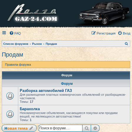
FAQ
Регистрация
Вход
П
Список форумов
Рынок
Продам
о
и
Продам
с
к
Правила форума
Форум
Форум
Разборка автомобилей ГАЗ
Для размещения платных коммерческих объявлений от разборщиков-
частников.
Темы:
17
Барахолка
Некоммерческие объявления, касающиеся покупки или продажи
вещей, не являющихся автозапчастями!
Темы:
1
Поиск
Расширенный по
Новая тема