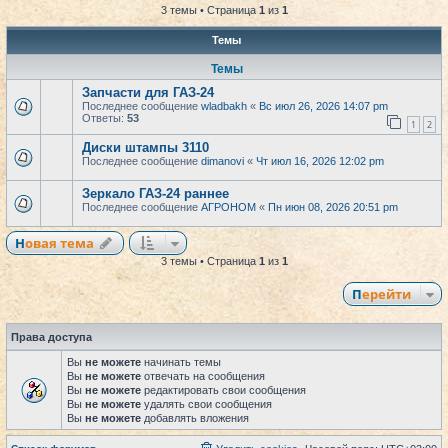
3 темы • Страница
1
из
1
Темы
Темы
Запчасти для ГАЗ-24
Последнее сообщение
wladbakh
«
Вс июл 26, 2026 14:07 pm
Ответы:
53
1
2
Диски штампы 3110
Последнее сообщение
dimanovi
«
Чт июл 16, 2026 12:02 pm
Зеркало ГАЗ-24 раннее
Последнее сообщение
АГРОНОМ
«
Пн июн 08, 2026 20:51 pm
Новая тема
3 темы • Страница
1
из
1
Перейти
Права доступа
Вы
не можете
начинать темы
Вы
не можете
отвечать на сообщения
Вы
не можете
редактировать свои сообщения
Вы
не можете
удалять свои сообщения
Вы
не можете
добавлять вложения