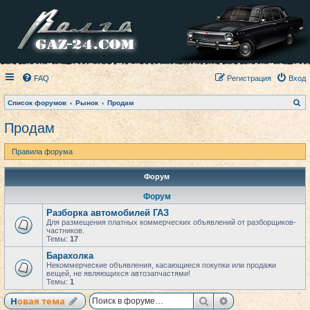
FAQ
Регистрация
Вход
П
Список форумов
Рынок
Продам
о
и
Продам
с
к
Правила форума
Форум
Форум
Разборка автомобилей ГАЗ
Для размещения платных коммерческих объявлений от разборщиков-
частников.
Темы:
17
Барахолка
Некоммерческие объявления, касающиеся покупки или продажи
вещей, не являющихся автозапчастями!
Темы:
1
Поиск
Расширенный по
Новая тема