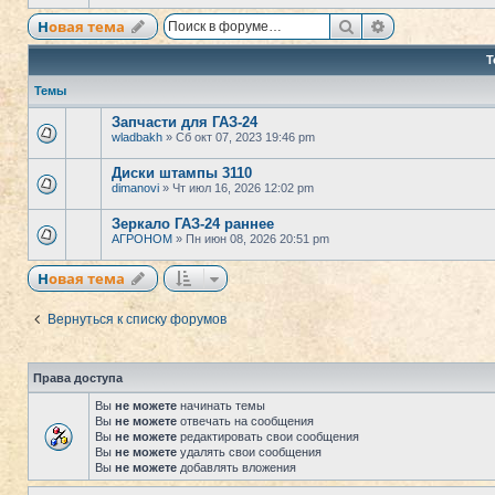
Поиск
Расширенный
Новая тема
Т
Темы
Запчасти для ГАЗ-24
wladbakh
» Сб окт 07, 2023 19:46 pm
Диски штампы 3110
dimanovi
» Чт июл 16, 2026 12:02 pm
Зеркало ГАЗ-24 раннее
АГРОНОМ
» Пн июн 08, 2026 20:51 pm
Новая тема
Вернуться к списку форумов
Права доступа
Вы
не можете
начинать темы
Вы
не можете
отвечать на сообщения
Вы
не можете
редактировать свои сообщения
Вы
не можете
удалять свои сообщения
Вы
не можете
добавлять вложения