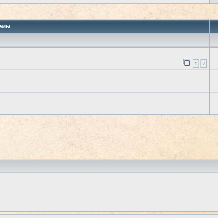
 поиск
емы
1
2