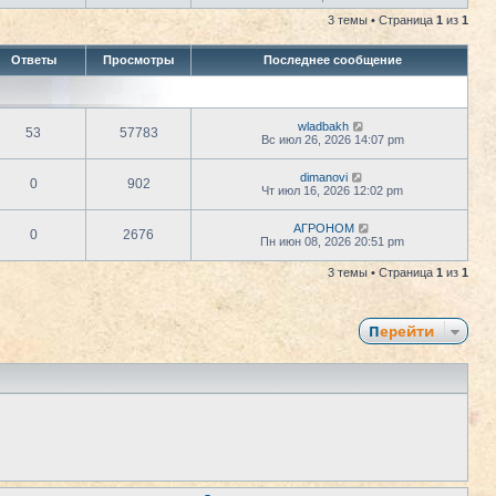
р
и
3 темы • Страница
1
из
1
е
к
й
п
т
о
Ответы
Просмотры
Последнее сообщение
и
с
к
л
п
е
о
д
с
н
wladbakh
л
е
53
57783
Вс июл 26, 2026 14:07 pm
е
м
д
у
н
с
dimanovi
е
0
902
о
Чт июл 16, 2026 12:02 pm
м
о
у
б
с
щ
АГРОНОМ
0
2676
о
е
Пн июн 08, 2026 20:51 pm
о
н
б
и
3 темы • Страница
1
из
1
щ
ю
е
н
и
ю
Перейти