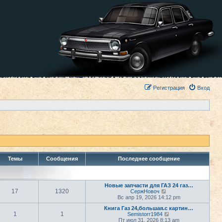
Регистрация
Вход
Темы
Сообщения
Последнее сообщение
Новые запчасти для ГАЗ 24 газ…
17
1320
П
СержНовоч
е
Вс апр 19, 2026 14:12 pm
р
Книга Газ 24,большая.с картин…
е
1
1
П
Semistorr1984
й
е
Пт июл 31, 2026 8:13 am
т