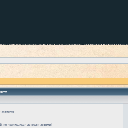
орум
частников.
й, не являющихся автозапчастями!