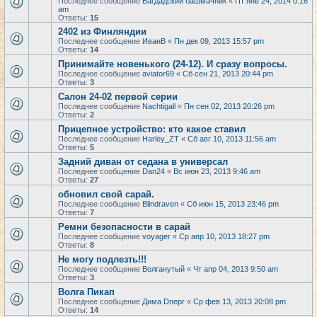
Последнее сообщение
Багдадский башмачник
«
Пт янв 24, 2014 0:16
am
Ответы:
15
2402 из Финляндии
Последнее сообщение
ИванВ
«
Пн дек 09, 2013 15:57 pm
Ответы:
14
Принимайте новенького (24-12). И сразу вопросы.
Последнее сообщение
aviator69
«
Сб сен 21, 2013 20:44 pm
Ответы:
3
Салон 24-02 первой серии
Последнее сообщение
Nachtigall
«
Пн сен 02, 2013 20:26 pm
Ответы:
2
Прицепное устройство: кто какое ставил
Последнее сообщение
Harley_ZT
«
Сб авг 10, 2013 11:56 am
Ответы:
5
Задний диван от седана в универсал
Последнее сообщение
Dan24
«
Вс июн 23, 2013 9:46 am
Ответы:
27
обновил свой сарай.
Последнее сообщение
Blindraven
«
Сб июн 15, 2013 23:46 pm
Ответы:
7
Ремни безопасности в сарай
Последнее сообщение
voyager
«
Ср апр 10, 2013 18:27 pm
Ответы:
8
Не могу подлезть!!!
Последнее сообщение
Волганутый
«
Чт апр 04, 2013 9:50 am
Ответы:
3
Волга Пикап
Последнее сообщение
Дима Dnepr
«
Ср фев 13, 2013 20:08 pm
Ответы:
14