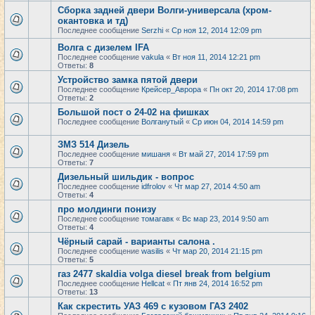
Сборка задней двери Волги-универсала (хром-
окантовка и тд)
Последнее сообщение
Serzhi
«
Ср ноя 12, 2014 12:09 pm
Волга с дизелем IFA
Последнее сообщение
vakula
«
Вт ноя 11, 2014 12:21 pm
Ответы:
8
Устройство замка пятой двери
Последнее сообщение
Крейсер_Аврора
«
Пн окт 20, 2014 17:08 pm
Ответы:
2
Большой пост о 24-02 на фишках
Последнее сообщение
Волганутый
«
Ср июн 04, 2014 14:59 pm
ЗМЗ 514 Дизель
Последнее сообщение
мишаня
«
Вт май 27, 2014 17:59 pm
Ответы:
7
Дизельный шильдик - вопрос
Последнее сообщение
idfrolov
«
Чт мар 27, 2014 4:50 am
Ответы:
4
про молдинги понизу
Последнее сообщение
томагавк
«
Вс мар 23, 2014 9:50 am
Ответы:
4
Чёрный сарай - варианты салона .
Последнее сообщение
wasilis
«
Чт мар 20, 2014 21:15 pm
Ответы:
5
газ 2477 skaldia volga diesel break from belgium
Последнее сообщение
Hellcat
«
Пт янв 24, 2014 16:52 pm
Ответы:
13
Как скрестить УАЗ 469 с кузовом ГАЗ 2402