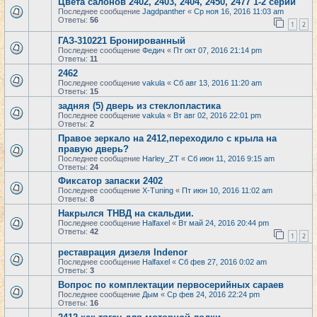
Цвета салонов 2402, 2403, 2404, 2450, 2477 1-2 серий
Последнее сообщение
Jagdpanther
«
Ср ноя 16, 2016 11:03 am
Ответы:
56
1
2
ГАЗ-310221 Бронированный
Последнее сообщение
Федич
«
Пт окт 07, 2016 21:14 pm
Ответы:
11
2462
Последнее сообщение
vakula
«
Сб авг 13, 2016 11:20 am
Ответы:
15
задняя (5) дверь из стеклопластика
Последнее сообщение
vakula
«
Вт авг 02, 2016 22:01 pm
Ответы:
2
Правое зеркало на 2412,переходило с крыла на
правую дверь?
Последнее сообщение
Harley_ZT
«
Сб июн 11, 2016 9:15 am
Ответы:
24
Фиксатор запаски 2402
Последнее сообщение
X-Tuning
«
Пт июн 10, 2016 11:02 am
Ответы:
8
Накрылся ТНВД на скальдии.
Последнее сообщение
Halfaxel
«
Вт май 24, 2016 20:44 pm
Ответы:
42
1
2
реставрация дизеля Indenor
Последнее сообщение
Halfaxel
«
Сб фев 27, 2016 0:02 am
Ответы:
3
Вопрос по комплектации первосерийных сараев
Последнее сообщение
Дым
«
Ср фев 24, 2016 22:24 pm
Ответы:
16