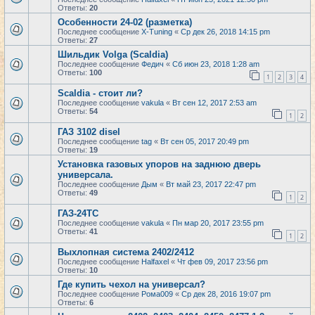
Ответы:
20
Особенности 24-02 (разметка)
Последнее сообщение
X-Tuning
«
Ср дек 26, 2018 14:15 pm
Ответы:
27
Шильдик Volga (Scaldia)
Последнее сообщение
Федич
«
Сб июн 23, 2018 1:28 am
Ответы:
100
1
2
3
4
Scaldia - стоит ли?
Последнее сообщение
vakula
«
Вт сен 12, 2017 2:53 am
Ответы:
54
1
2
ГАЗ 3102 disel
Последнее сообщение
tag
«
Вт сен 05, 2017 20:49 pm
Ответы:
19
Установка газовых упоров на заднюю дверь
универсала.
Последнее сообщение
Дым
«
Вт май 23, 2017 22:47 pm
Ответы:
49
1
2
ГАЗ-24ТС
Последнее сообщение
vakula
«
Пн мар 20, 2017 23:55 pm
Ответы:
41
1
2
Выхлопная система 2402/2412
Последнее сообщение
Halfaxel
«
Чт фев 09, 2017 23:56 pm
Ответы:
10
Где купить чехол на универсал?
Последнее сообщение
Рома009
«
Ср дек 28, 2016 19:07 pm
Ответы:
6