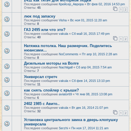
2412 как тягач для моторной лодки
Последнее сообщение
Крейсер_Аврора
«
Вт фев 02, 2016 14:53 pm
Ответы:
45
1
2
люк под запаску
Последнее сообщение
Visha
«
Вс ноя 01, 2015 11:20 am
Ответы:
8
ГАЗ 2495 или что это?
Последнее сообщение
vakula
«
Сб май 16, 2015 17:49 pm
Ответы:
40
1
2
Натяжка потолка. Наш размерчик. Поделитесь
нюансами...
Последнее сообщение
NoComments
«
Пт апр 10, 2015 2:28 am
Ответы:
8
Дизельные моторы на Волге
Последнее сообщение
Nachtigall
«
Сб апр 04, 2015 7:54 am
Ответы:
7
Универсал стретч
Последнее сообщение
vakula
«
Сб фев 14, 2015 13:10 pm
Ответы:
11
как снять спойлер с крыши?
Последнее сообщение
aviator69
«
Чт янв 08, 2015 13:08 pm
Ответы:
6
2402 1985 с Авито..
Последнее сообщение
vakula
«
Вт дек 16, 2014 21:07 pm
Ответы:
32
1
2
Установка центрального замка в дверь-хлопушку
универсала
Последнее сообщение
Serzhi
«
Пн ноя 17, 2014 11:21 am