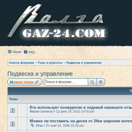
Меню
FAQ
Список форумов
Узлы и агрегаты
Подвеска и управление
Подвеска и управление
Поиск
Расширенный
Новая тема
Т
Темы
Кто использует полиуретан в ходовой напишите от
Master General
» Ср фев 24, 2010 19:56 pm
Можно ли поставить на диски от 24ки широкие вол
Pirat
» Пт май 16, 2008 15:30 pm