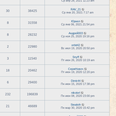
Ср апр 28, 2021 11:23 am
RAV_21
30
38425
Ср янв 20, 2021 7:17 am
Юркел
8
31558
Ср янв 06, 2021 21:54 pm
Андрей003
8
28232
Ср ноя 25, 2020 19:16 pm
orbit42
2
22980
Вс июл 19, 2020 20:50 pm
Snyff
3
11540
Пт июн 26, 2020 10:19 am
СержНовоч
18
20462
Пт июн 19, 2020 12:20 pm
Dimk44
6
29400
Пн июн 15, 2020 17:38 pm
nikolorl
232
196839
Пн июн 08, 2020 23:00 pm
Stealsth
21
46689
Пн мар 30, 2020 15:42 pm