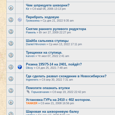
Чем шприцуете шкворни?
Kir
» Сб май 06, 2006 13:13 pm
Перебрать ходовую
Громазека
» Ср дек 21, 2022 9:35 am
Снятие раннего рулевого редуктора
Рамиль
» Вт окт 27, 2009 22:27 pm
Шайба сальника ступицы
Daniel Hirvonen
» Ср июл 13, 2022 17:11 pm
Трещинки на ступице.
karven
» Чт июл 07, 2022 2:41 am
Резина 195/75-14 на 2401, пойдёт?
Dikoy
» Сб дек 25, 2021 7:48 am
Где сделать развал схождение в Новосибирске?
Ingeeners
» Сб апр 30, 2022 7:31 am
Помогите опазнать втулки
Горьковчанин
» Сб мар 19, 2022 22:42 pm
Установка ГУРа на 2410 с 402 мотором.
TANKER
» Сб июн 21, 2008 16:56 pm
Шаровая на шкворневую балку