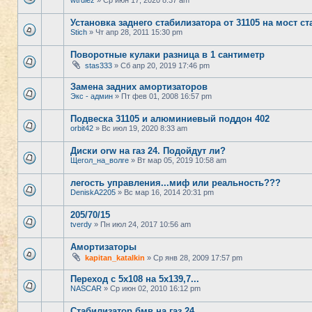
wtrdiez
» Ср июн 17, 2020 8:37 am
Установка заднего стабилизатора от 31105 на мост ст
Stich
» Чт апр 28, 2011 15:30 pm
Поворотные кулаки разница в 1 сантиметр
stas333
» Сб апр 20, 2019 17:46 pm
Замена задних амортизаторов
Экс - админ
» Пт фев 01, 2008 16:57 pm
Подвеска 31105 и алюминиевый поддон 402
orbit42
» Вс июл 19, 2020 8:33 am
Диски orw на газ 24. Подойдут ли?
Щегол_на_волге
» Вт мар 05, 2019 10:58 am
легость управления...миф или реальность???
DeniskA2205
» Вс мар 16, 2014 20:31 pm
205/70/15
tverdy
» Пн июл 24, 2017 10:56 am
Амортизаторы
kapitan_katalkin
» Ср янв 28, 2009 17:57 pm
Переход с 5х108 на 5х139,7...
NASCAR
» Ср июн 02, 2010 16:12 pm
Стабилизатор бмв на газ 24