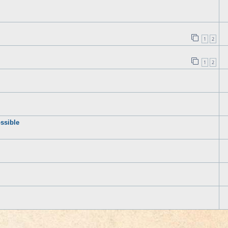
1
2
1
2
ssible