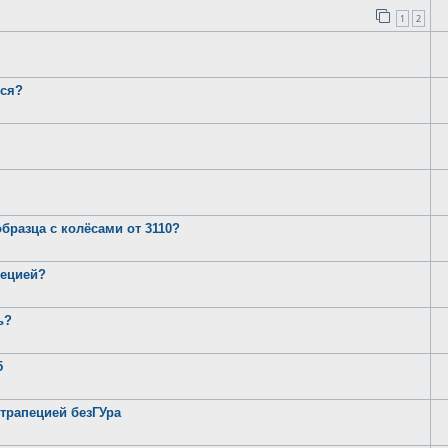
1
2
лся?
бразца с колёсами от 3110?
пецией?
ь?
5
 трапецией безГУра