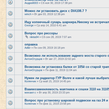
Андрей003
» Сб ноя 30, 2019 17:38 pm
Можно ли установить диск с DIA108.7 ?
winch
» Вт дек 03, 2019 12:38 pm
Ищу копеечный сухарь шарнира.Никому не встреча
George
» Ср апр 14, 2010 6:41 am
Вопрос про рессоры
nikita94
» Сб сен 28, 2019 7:07 am
оправка
Adler
» Пн сен 09, 2019 16:18 pm
Возможно ли использование заднего моста старого о
АнтонОгурцов
» Вт авг 27, 2019 22:02 pm
Возможна ли установка балки от 105й со старой тра
АнтонОгурцов
» Пн фев 11, 2019 11:04 am
Нужен ли радиатор ГУР Волге и какой лучше выбрат
Колянчик
» Ср май 15, 2019 14:45 pm
Взаимозаменяемость маятника и сошки 3110 на 3110
михаил с
» Вт апр 30, 2019 23:33 pm
Вопрос про установку шаровой подвески на газ 24 и
Колянчик
» Пн фев 11, 2019 23:58 pm