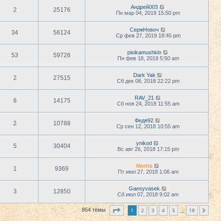
Андрей003
2
25176
Пн мар 04, 2019 15:50 pm
СержНовоч
34
56124
Ср фев 27, 2019 18:45 pm
pisikamushkin
53
59726
Пн фев 18, 2019 5:50 am
Dark Yak
2
27515
Сб дек 08, 2018 22:22 pm
RAV_21
6
14175
Сб ноя 24, 2018 11:55 am
Федя92
2
10788
Ср сен 12, 2018 10:55 am
ynikod
5
30404
Вс авг 26, 2018 17:15 pm
Mortis
1
9369
Пт июл 27, 2018 1:06 am
Gaesyvasek
3
12850
Сб июл 07, 2018 9:02 am
Страница
1
из
18
1
2
3
4
5
18
854 темы
След.
…