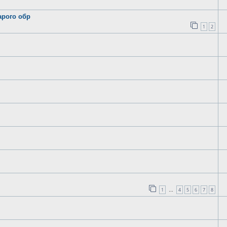
арого обр
1
2
1
4
5
6
7
8
…