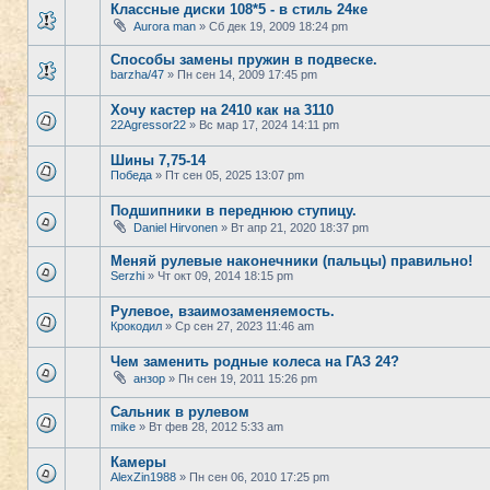
Классные диски 108*5 - в стиль 24ке
Aurora man
» Сб дек 19, 2009 18:24 pm
Способы замены пружин в подвеске.
barzha/47
» Пн сен 14, 2009 17:45 pm
Хочу кастер на 2410 как на 3110
22Agressor22
» Вс мар 17, 2024 14:11 pm
Шины 7,75-14
Победа
» Пт сен 05, 2025 13:07 pm
Подшипники в переднюю ступицу.
Daniel Hirvonen
» Вт апр 21, 2020 18:37 pm
Меняй рулевые наконечники (пальцы) правильно!
Serzhi
» Чт окт 09, 2014 18:15 pm
Рулевое, взаимозаменяемость.
Крокодил
» Ср сен 27, 2023 11:46 am
Чем заменить родные колеса на ГАЗ 24?
анзор
» Пн сен 19, 2011 15:26 pm
Сальник в рулевом
mike
» Вт фев 28, 2012 5:33 am
Камеры
AlexZin1988
» Пн сен 06, 2010 17:25 pm