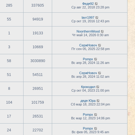
Федя92
285
337605
Ср авг 22, 2018 23:28 pm
lavr1997
55
94919
Ср окт 19, 2016 12:43 pm
NoorthernWood
1
19133
Чт май 14, 2026 0:30 am
СержНовоч
3
10669
Пт сен 05, 2025 22:58 pm
Pompx
58
3030890
Вс апр 28, 2024 11:26 am
СержНовоч
51
54511
Вс апр 28, 2024 11:02 am
Крокодил
8
26951
Ср окт 04, 2023 21:00 pm
дядя Юра
104
101759
Сб мар 18, 2023 22:04 pm
Pompx
17
26531
Вс мар 12, 2023 14:06 pm
Pompx
24
22702
Вс фев 05, 2023 9:45 am