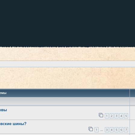
 поиск
емы
зывы
1
2
3
4
5
говские шины?
1
3
4
5
6
7
…