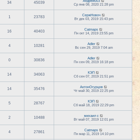
Андрей003
34
45039
Ср янв 08, 2020 21:28 pm
СержНовоч
1
23783
Вт дек 03, 2019 15:43 pm
Catmaps
16
40403
Пн окт 14, 2019 23:55 pm
Adler
4
10281
Вс сен 29, 2019 7:04 am
Adler
0
30836
Пн сен 09, 2019 16:18 pm
КЭП
14
34063
Сб сен 07, 2019 21:51 pm
АнтонОгурцов
14
35476
Чт май 30, 2019 22:25 pm
КЭП
5
28767
Сб май 18, 2019 22:29 pm
михаил с
2
10488
Вт май 07, 2019 12:01 pm
Catmaps
4
27861
Пн мар 11, 2019 14:10 pm