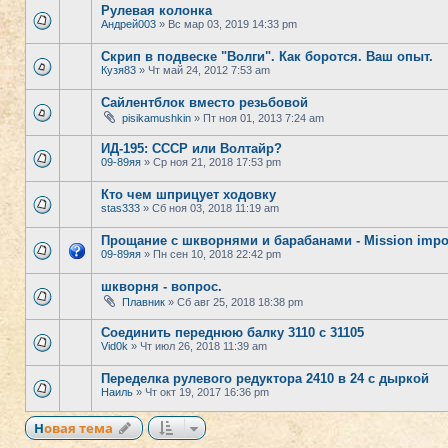
Рулевая колонка
Андрей003
» Вс мар 03, 2019 14:33 pm
Скрип в подвеске "Волги". Как боротся. Ваш опыт.
Кузя83
» Чт май 24, 2012 7:53 am
Сайлентблок вместо резьбовой
pisikamushkin
» Пт ноя 01, 2013 7:24 am
ИД-195: СССР или Волтайр?
09-89яя
» Ср ноя 21, 2018 17:53 pm
Кто чем шприцует ходовку
stas333
» Сб ноя 03, 2018 11:19 am
Прощание с шкворнями и барабанами - Mission impo
09-89яя
» Пн сен 10, 2018 22:42 pm
шкворня - вопрос.
Плавник
» Сб авг 25, 2018 18:38 pm
Соединить переднюю балку 3110 с 31105
Vid0k
» Чт июл 26, 2018 11:39 am
Переделка рулевого редуктора 2410 в 24 с дыркой
Наиль
» Чт окт 19, 2017 16:36 pm
Новая тема