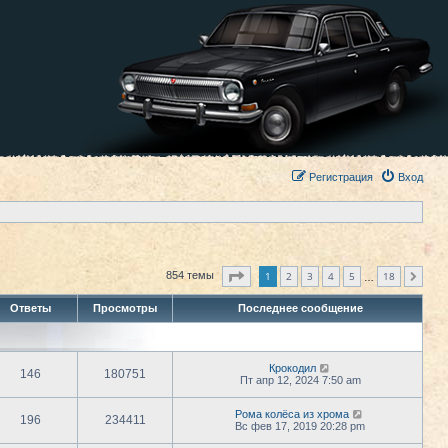
Регистрация
Вход
Страница
1
из
18
1
2
3
4
5
18
854 темы
След.
…
Ответы
Просмотры
Последнее сообщение
Крокодил
146
180751
Пт апр 12, 2024 7:50 am
Рома колёса из хрома
196
234411
Вс фев 17, 2019 20:28 pm