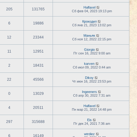
Halfaxel
205
131765
Сб фев 04, 2023 19:13 pm
Крокодил
6
19886
Сб янв 21, 2023 13:02 pm
Маньяк
12
23344
Сб ноя 12, 2022 22:15 pm
Giorgio
11
12951
Пт сен 16, 2022 9:00 am
karven
2
18431
Сб июл 09, 2022 0:44 am
Dikoy
22
45566
Чт июн 16, 2022 23:53 pm
Ingeeners
0
13029
Сб апр 30, 2022 7:31 am
Halfaxel
4
20511
Пн мар 21, 2022 14:48 pm
Eis
297
315688
Пт дек 24, 2021 7:36 am
wtrdiez
6
16149