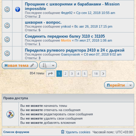
Прощание с шкворнями и барабанами - Mission
impossible
Последнее сообщение
Федя92
«
Ср сен 12, 2018 10:55 am
Ответы:
2
шкворня - вопрос.
Последнее сообщение
ynikod
«
Вс авг 26, 2018 17:15 pm
Ответы:
5
Соединить переднюю балку 3110 с 31105
Последнее сообщение
Mortis
«
Пт июл 27, 2018 1:06 am
Ответы:
1
Переделка рулевого редуктора 2410 в 24 с дыркой
Последнее сообщение
Gaesyvasek
«
Сб июл 07, 2018 9:02 am
Ответы:
3
Новая тема
Страница
1
из
18
1
2
3
4
5
18
854 темы
След.
…
Перейти
Права доступа
Вы
не можете
начинать темы
Вы
не можете
отвечать на сообщения
Вы
не можете
редактировать свои сообщения
Вы
не можете
удалять свои сообщения
Вы
не можете
добавлять вложения
Список форумов
Удалить cookies
Часовой пояс:
UTC+03:00