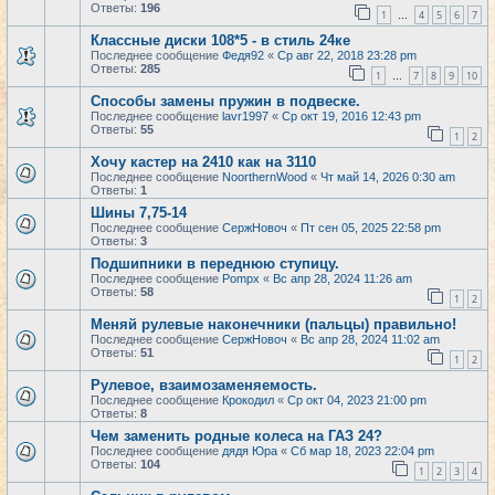
Ответы:
196
1
4
5
6
7
…
Классные диски 108*5 - в стиль 24ке
Последнее сообщение
Федя92
«
Ср авг 22, 2018 23:28 pm
Ответы:
285
1
7
8
9
10
…
Способы замены пружин в подвеске.
Последнее сообщение
lavr1997
«
Ср окт 19, 2016 12:43 pm
Ответы:
55
1
2
Хочу кастер на 2410 как на 3110
Последнее сообщение
NoorthernWood
«
Чт май 14, 2026 0:30 am
Ответы:
1
Шины 7,75-14
Последнее сообщение
СержНовоч
«
Пт сен 05, 2025 22:58 pm
Ответы:
3
Подшипники в переднюю ступицу.
Последнее сообщение
Pompx
«
Вс апр 28, 2024 11:26 am
Ответы:
58
1
2
Меняй рулевые наконечники (пальцы) правильно!
Последнее сообщение
СержНовоч
«
Вс апр 28, 2024 11:02 am
Ответы:
51
1
2
Рулевое, взаимозаменяемость.
Последнее сообщение
Крокодил
«
Ср окт 04, 2023 21:00 pm
Ответы:
8
Чем заменить родные колеса на ГАЗ 24?
Последнее сообщение
дядя Юра
«
Сб мар 18, 2023 22:04 pm
Ответы:
104
1
2
3
4