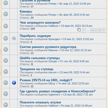
Сальник в рулевом
Последнее сообщение
Pompx
«
Вс мар 12, 2023 14:06 pm
Ответы:
17
Камеры
Последнее сообщение
Pompx
«
Вс фев 05, 2023 9:45 am
Ответы:
24
Чем шприцуете шкворни?
Последнее сообщение
Halfaxel
«
Сб фев 04, 2023 19:13 pm
Ответы:
205
1
4
5
6
7
…
Перебрать ходовую
Последнее сообщение
Крокодил
«
Сб янв 21, 2023 13:02 pm
Ответы:
6
Снятие раннего рулевого редуктора
Последнее сообщение
Маньяк
«
Сб ноя 12, 2022 22:15 pm
Ответы:
12
Шайба сальника ступицы
Последнее сообщение
Giorgio
«
Пт сен 16, 2022 9:00 am
Ответы:
11
Трещинки на ступице.
Последнее сообщение
karven
«
Сб июл 09, 2022 0:44 am
Ответы:
2
Резина 195/75-14 на 2401, пойдёт?
Последнее сообщение
Dikoy
«
Чт июн 16, 2022 23:53 pm
Ответы:
22
Где сделать развал схождение в Новосибирске?
Последнее сообщение
Ingeeners
«
Сб апр 30, 2022 7:31 am
Помогите опазнать втулки
Последнее сообщение
Halfaxel
«
Пн мар 21, 2022 14:48 pm