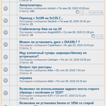
Ответы:
6
Амортизаторы
Последнее сообщение
nikolorl
«
Пн июн 08, 2020 23:00 pm
Ответы:
232
1
5
6
7
8
…
Переход с 5х108 на 5х139,7...
Последнее сообщение
Stealsth
«
Пн мар 30, 2020 15:42 pm
Ответы:
21
Стабилизатор бмв на газ 24
Последнее сообщение
Андрей003
«
Ср янв 08, 2020 21:28 pm
Ответы:
34
1
2
Можно ли установить диск с DIA108.7 ?
Последнее сообщение
СержНовоч
«
Вт дек 03, 2019 15:43 pm
Ответы:
1
Ищу копеечный сухарь шарнира.Никому не
встречался?
Последнее сообщение
Catmaps
«
Пн окт 14, 2019 23:55 pm
Ответы:
16
Вопрос про рессоры
Последнее сообщение
Adler
«
Вс сен 29, 2019 7:04 am
Ответы:
4
оправка
Последнее сообщение
Adler
«
Пн сен 09, 2019 16:18 pm
Возможно ли использование заднего моста старого
образца с колёсами от 3110?
Последнее сообщение
КЭП
«
Сб сен 07, 2019 21:51 pm
Ответы:
14
Возможна ли установка балки от 105й со старой