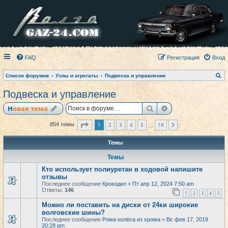
FAQ
Регистрация
Вход
П
Список форумов
Узлы и агрегаты
Подвеска и управление
о
и
Подвеска и управление
с
к
Поиск
Расширенный по
Новая тема
Страница
1
из
18
1
2
3
4
5
18
854 темы
След.
…
Темы
Темы
Кто использует полиуретан в ходовой напишите
отзывы
Последнее сообщение
Крокодил
«
Пт апр 12, 2024 7:50 am
Ответы:
146
1
2
3
4
5
Можно ли поставить на диски от 24ки широкие
волговские шины?
Последнее сообщение
Рома колёса из хрома
«
Вс фев 17, 2019
20:28 pm