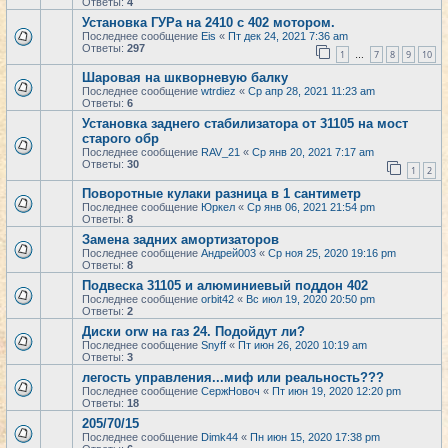
Ответы:
4
Установка ГУРа на 2410 с 402 мотором.
Последнее сообщение
Eis
«
Пт дек 24, 2021 7:36 am
Ответы:
297
1
7
8
9
10
…
Шаровая на шкворневую балку
Последнее сообщение
wtrdiez
«
Ср апр 28, 2021 11:23 am
Ответы:
6
Установка заднего стабилизатора от 31105 на мост
старого обр
Последнее сообщение
RAV_21
«
Ср янв 20, 2021 7:17 am
Ответы:
30
1
2
Поворотные кулаки разница в 1 сантиметр
Последнее сообщение
Юркел
«
Ср янв 06, 2021 21:54 pm
Ответы:
8
Замена задних амортизаторов
Последнее сообщение
Андрей003
«
Ср ноя 25, 2020 19:16 pm
Ответы:
8
Подвеска 31105 и алюминиевый поддон 402
Последнее сообщение
orbit42
«
Вс июл 19, 2020 20:50 pm
Ответы:
2
Диски orw на газ 24. Подойдут ли?
Последнее сообщение
Snyff
«
Пт июн 26, 2020 10:19 am
Ответы:
3
легость управления...миф или реальность???
Последнее сообщение
СержНовоч
«
Пт июн 19, 2020 12:20 pm
Ответы:
18
205/70/15
Последнее сообщение
Dimk44
«
Пн июн 15, 2020 17:38 pm