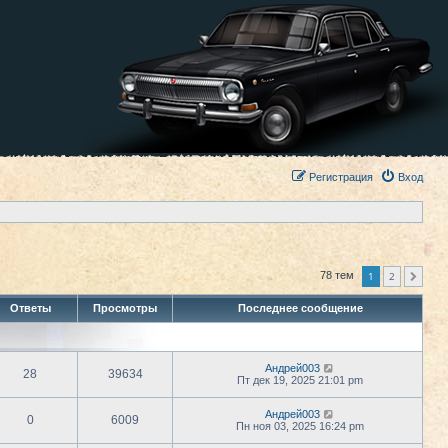
Регистрация
Вход
1
2
78 тем
След.
Ответы
Просмотры
Последнее сообщение
Андрей003
28
39634
Пт дек 19, 2025 21:01 pm
Андрей003
0
6009
Пн ноя 03, 2025 16:24 pm