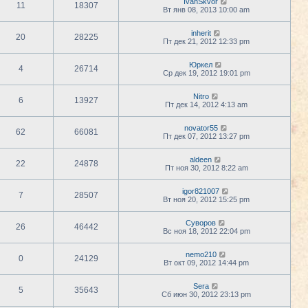
IvanSkvor
11
18307
Вт янв 08, 2013 10:00 am
inherit
20
28225
Пт дек 21, 2012 12:33 pm
Юркел
4
26714
Ср дек 19, 2012 19:01 pm
Nitro
6
13927
Пт дек 14, 2012 4:13 am
novator55
62
66081
Пт дек 07, 2012 13:27 pm
aldeen
22
24878
Пт ноя 30, 2012 8:22 am
igor821007
7
28507
Вт ноя 20, 2012 15:25 pm
Суворов
26
46442
Вс ноя 18, 2012 22:04 pm
nemo210
0
24129
Вт окт 09, 2012 14:44 pm
Sera
5
35643
Сб июн 30, 2012 23:13 pm