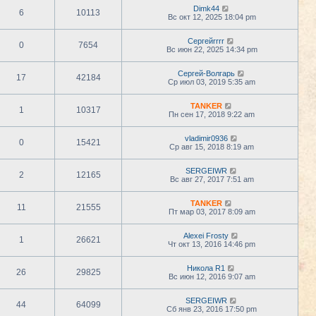
Dimk44
6
10113
Вс окт 12, 2025 18:04 pm
Сергейrrrr
0
7654
Вс июн 22, 2025 14:34 pm
Сергей-Волгарь
17
42184
Ср июл 03, 2019 5:35 am
TANKER
1
10317
Пн сен 17, 2018 9:22 am
vladimir0936
0
15421
Ср авг 15, 2018 8:19 am
SERGEIWR
2
12165
Вс авг 27, 2017 7:51 am
TANKER
11
21555
Пт мар 03, 2017 8:09 am
Alexei Frosty
1
26621
Чт окт 13, 2016 14:46 pm
Никола R1
26
29825
Вс июн 12, 2016 9:07 am
SERGEIWR
44
64099
Сб янв 23, 2016 17:50 pm