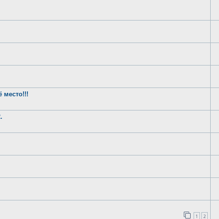
 место!!!
.
1
2