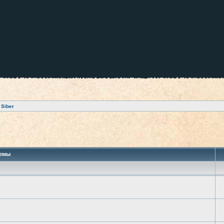
 Siber
 поиск
емы