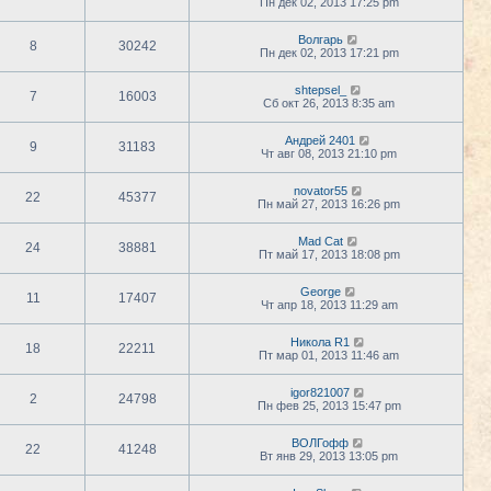
Пн дек 02, 2013 17:25 pm
Волгарь
8
30242
Пн дек 02, 2013 17:21 pm
shtepsel_
7
16003
Сб окт 26, 2013 8:35 am
Андрей 2401
9
31183
Чт авг 08, 2013 21:10 pm
novator55
22
45377
Пн май 27, 2013 16:26 pm
Mad Cat
24
38881
Пт май 17, 2013 18:08 pm
George
11
17407
Чт апр 18, 2013 11:29 am
Никола R1
18
22211
Пт мар 01, 2013 11:46 am
igor821007
2
24798
Пн фев 25, 2013 15:47 pm
ВОЛГофф
22
41248
Вт янв 29, 2013 13:05 pm