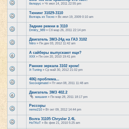
белорус
» Чт июл 14, 2011 22:55 pm
Тюнинг 31029-3110
Волгарь из Тосно
» Вс июл 19, 2009 0:10 am
Задние ремни в 3110
Dmitry_989
» Сб мар 26, 2011 22:14 pm
Двигатель ЗМЗ-24д на ГАЗ 3102
Nitro
» Пн дек 03, 2012 11:42 am
А сайберы выпускают еще?
XXX
» Пн сен 20, 2010 19:41 pm
Ранние зеркала 3102 хром!
X-Tuning
» Ср май 30, 2012 21:02 pm
406) проблема...
Socovigimatel
» Пт июл 08, 2011 11:48 am
Двигатель ЗМЗ 402.2
мишаня
» Пн мар 28, 2011 18:17 pm
Рессоры
nemo210
» Вт окт 09, 2012 14:44 pm
Волга 31105 Chrysler 2.4L
HoTKoT
» Вс фев 21, 2010 5:25 am