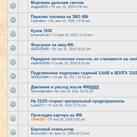
Моргание дальним светом
Андрей003
» Пт окт 10, 2025 8:35 am
Перелив топлива на ЗМЗ 406
Сергейrrrr
» Вс июн 22, 2025 14:34 pm
Кузов 3102
колючий ёж
» Сб фев 25, 2012 15:03 pm
Форсунки на змщ-406 .
SERGEIWR
» Вт сен 11, 2018 20:25 pm
Передняя потолочная консоль не становится на своё
vladimir0936
» Ср авг 15, 2018 8:19 am
Подключение подогрева сидений SAAB в ВОЛГА 3102
SERGEIWR
» Сб авг 26, 2017 20:15 pm
Давление и расход масла 406((((((((
Socovigimatel
» Вс сен 18, 2011 19:31 pm
На 31105 сгорает центральный предохранитель
Lypin271
» Чт ноя 05, 2015 12:31 pm
Прокладка картера на 406
TANKER
» Пт янв 09, 2009 3:02 am
Бортовой компьютер
Волголюб
» Вс фев 15, 2009 16:13 pm