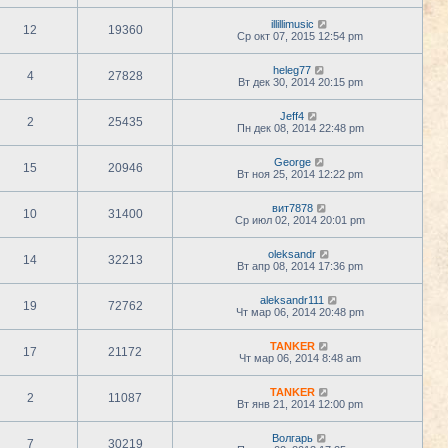
illillimusic
12
19360
Ср окт 07, 2015 12:54 pm
heleg77
4
27828
Вт дек 30, 2014 20:15 pm
Jeff4
2
25435
Пн дек 08, 2014 22:48 pm
George
15
20946
Вт ноя 25, 2014 12:22 pm
вит7878
10
31400
Ср июл 02, 2014 20:01 pm
oleksandr
14
32213
Вт апр 08, 2014 17:36 pm
aleksandr111
19
72762
Чт мар 06, 2014 20:48 pm
TANKER
17
21172
Чт мар 06, 2014 8:48 am
TANKER
2
11087
Вт янв 21, 2014 12:00 pm
Волгарь
7
30219