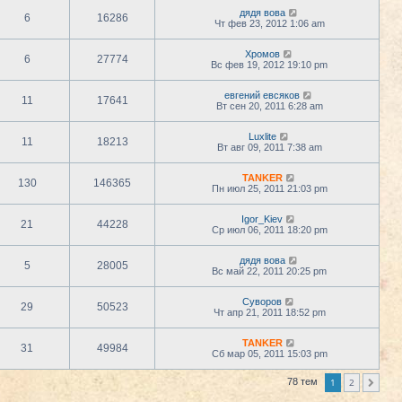
дядя вова
6
16286
Чт фев 23, 2012 1:06 am
Хромов
6
27774
Вс фев 19, 2012 19:10 pm
евгений евсяков
11
17641
Вт сен 20, 2011 6:28 am
Luxlite
11
18213
Вт авг 09, 2011 7:38 am
TANKER
130
146365
Пн июл 25, 2011 21:03 pm
Igor_Kiev
21
44228
Ср июл 06, 2011 18:20 pm
дядя вова
5
28005
Вс май 22, 2011 20:25 pm
Суворов
29
50523
Чт апр 21, 2011 18:52 pm
TANKER
31
49984
Сб мар 05, 2011 15:03 pm
1
2
78 тем
След.