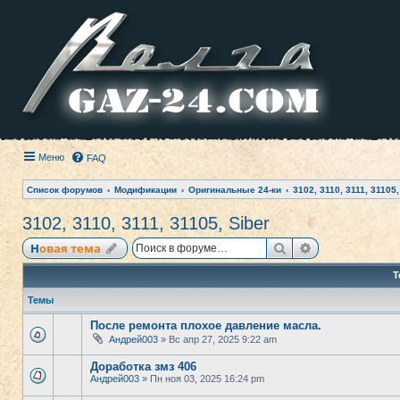
Меню
FAQ
Список форумов
Модификации
Оригинальные 24-ки
3102, 3110, 3111, 31105,
3102, 3110, 3111, 31105, Siber
Поиск
Расширенный
Новая тема
Т
Темы
После ремонта плохое давление масла.
Андрей003
» Вс апр 27, 2025 9:22 am
Доработка змз 406
Андрей003
» Пн ноя 03, 2025 16:24 pm