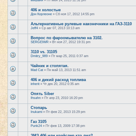
мишаня
» Пт июн 14, 2013 12:32 pm
406 и холостые
Дон Корлеоне
» Сб ноя 17, 2012 14:55 pm
Альтернативные рулевые наконечники на ГАЗ-3110
Jeff4
» Ср авг 07, 2013 10:13 am
Вопрос по фароомывателю на 3102.
SERGEIWR
» Вт ноя 27, 2012 19:31 pm
3110 vs. 31105
Dmitry_989
» Пт мар 25, 2011 0:37 am
Чайник и стопятая.
Mad Cat
» Пн май 13, 2013 11:51 am
406 и дикий расход топлива
inherit
» Чт дек 20, 2012 0:35 am
Опять Siber
Ihsahn
» Пт апр 23, 2010 16:20 pm
Стопарь
Inukami
» Пт фев 22, 2013 15:29 pm
Газ 3105
Punk24
» Пт фев 13, 2009 17:38 pm
ЗМЗ 406 или крайслер кто лил?