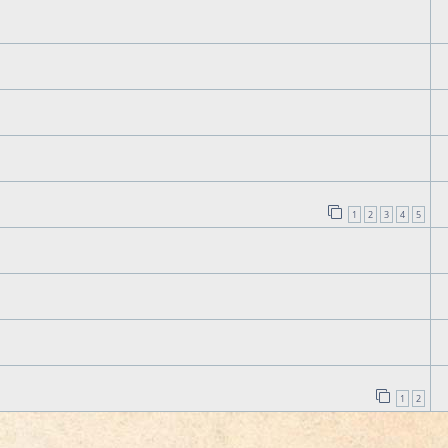
1
2
3
4
5
1
2