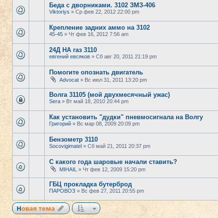
Беда с дворниками. 3102 ЗМЗ-406
Viktoriys
» Ср фев 22, 2012 22:00 pm
Крепление задних аммо на 3102
45-45
» Чт фев 16, 2012 7:56 am
24Д НА газ 3110
евгений евсяков
» Сб авг 20, 2011 21:19 pm
Помогите опознать двигатель
Advocat
» Вс июл 31, 2011 13:20 pm
Волга 31105 (мой двухмесячный ужас)
Sera
» Вт май 18, 2010 20:44 pm
Как установить "дудки" пневмосигнала на Волгу
Григорий
» Вс мар 08, 2009 20:09 pm
Бензометр 3110
Socovigimatel
» Сб май 21, 2011 20:37 pm
С какого года шаровые начали ставить?
MIHAIL
» Чт фев 12, 2009 15:20 pm
ГБЦ прокладка бутерброд
ПАРОВОЗ
» Вс фев 27, 2011 20:55 pm
Новая тема