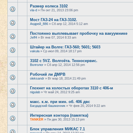
Размер колеса 3102
vla-d
» Пн окт 21, 2013 23:06 pm
Мост ГАЗ-24 на ГАЗ-3102.
Андрей_886
» Сб апр 12, 2014 5:12 am
Постоянно выплевывает пробочку на вакуумнике
Jeff4
» Вт янв 07, 2014 8:33 am
Штайер на Волге: ГАЗ-560; 5601; 5603
vakula
» Ср июл 09, 2014 18:17 pm
3102 с 5VZ. Волгоёта. Техносервис.
Волголог
» Сб апр 12, 2014 12:56 pm
Робочий ли ДМРВ
oleksandr
» Вт мар 18, 2014 21:49 pm
Глохнет на холостых оборотах 3110 с 406-м
nigulab
» Чт май 24, 2012 9:25 am
макс. к.м. при мин. об. 406 двс
Багдадский башмачник
» Чт фев 20, 2014 9:22 am
Интересная контора (памятка)
TANKER
» Пн дек 30, 2013 15:13 pm
Блок управления МИКАС 7.1