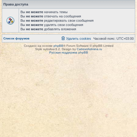
Права доступа
Вы
не можете
начинать темы
Вы
не можете
отвечать на сообщения
Вы
не можете
редактировать свои сообщения
Вы
не можете
удалять свои сообщения
Вы
не можете
добавлять вложения
Список форумов
Удалить cookies
Часовой пояс:
UTC+03:00
Создано на основе
phpBB
® Forum Software © phpBB Limited
Style subsilver3.2. Design by
CabinetAdmina.ru
Русская поддержка phpBB