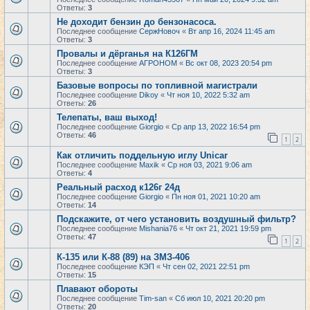
Ответы:
3
Не доходит бензин до бензонасоса.
Последнее сообщение
СержНовоч
«
Вт апр 16, 2024 11:45 am
Ответы:
3
Провалы и дёрганья на К126ГМ
Последнее сообщение
АГРОНОМ
«
Вс окт 08, 2023 20:54 pm
Ответы:
3
Базовые вопросы по топливной магистрали
Последнее сообщение
Dikoy
«
Чт ноя 10, 2022 5:32 am
Ответы:
26
Телепаты, ваш выход!
Последнее сообщение
Giorgio
«
Ср апр 13, 2022 16:54 pm
Ответы:
46
1
2
Как отличить поддельную иглу Unicar
Последнее сообщение
Maxik
«
Ср ноя 03, 2021 9:06 am
Ответы:
4
Реальный расход к126г 24д
Последнее сообщение
Giorgio
«
Пн ноя 01, 2021 10:20 am
Ответы:
14
Подскажите, от чего установить воздушный фильтр?
Последнее сообщение
Mishania76
«
Чт окт 21, 2021 19:59 pm
Ответы:
47
1
2
К-135 или К-88 (89) на ЗМЗ-406
Последнее сообщение
КЭП
«
Чт сен 02, 2021 22:51 pm
Ответы:
15
Плавают обороты
Последнее сообщение
Tim-san
«
Сб июл 10, 2021 20:20 pm
Ответы:
20