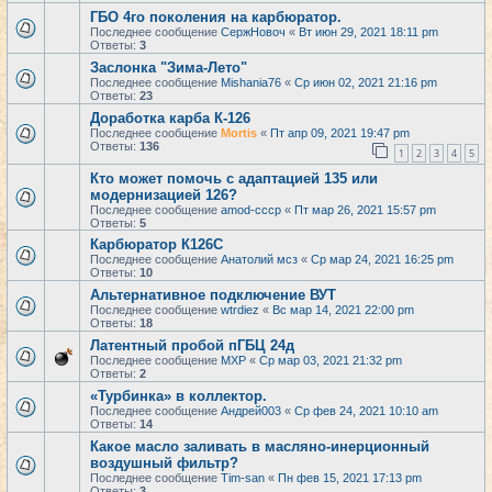
ГБО 4го поколения на карбюратор.
Последнее сообщение
СержНовоч
«
Вт июн 29, 2021 18:11 pm
Ответы:
3
Заслонка "Зима-Лето"
Последнее сообщение
Mishania76
«
Ср июн 02, 2021 21:16 pm
Ответы:
23
Доработка карба К-126
Последнее сообщение
Mortis
«
Пт апр 09, 2021 19:47 pm
Ответы:
136
1
2
3
4
5
Кто может помочь с адаптацией 135 или
модернизацией 126?
Последнее сообщение
amod-cccp
«
Пт мар 26, 2021 15:57 pm
Ответы:
5
Карбюратор К126С
Последнее сообщение
Анатолий мсз
«
Ср мар 24, 2021 16:25 pm
Ответы:
10
Альтернативное подключение ВУТ
Последнее сообщение
wtrdiez
«
Вс мар 14, 2021 22:00 pm
Ответы:
18
Латентный пробой пГБЦ 24д
Последнее сообщение
MXP
«
Ср мар 03, 2021 21:32 pm
Ответы:
2
«Турбинка» в коллектор.
Последнее сообщение
Андрей003
«
Ср фев 24, 2021 10:10 am
Ответы:
14
Какое масло заливать в масляно-инерционный
воздушный фильтр?
Последнее сообщение
Tim-san
«
Пн фев 15, 2021 17:13 pm
Ответы:
3