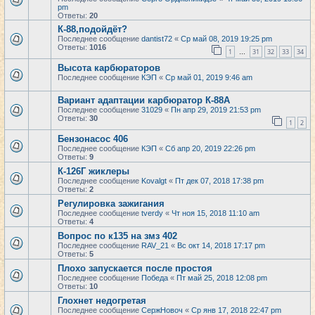
pm
Ответы:
20
К-88,подойдёт?
Последнее сообщение
dantist72
«
Ср май 08, 2019 19:25 pm
Ответы:
1016
1
31
32
33
34
…
Высота карбюраторов
Последнее сообщение
КЭП
«
Ср май 01, 2019 9:46 am
Вариант адаптации карбюратор К-88А
Последнее сообщение
31029
«
Пн апр 29, 2019 21:53 pm
Ответы:
30
1
2
Бензонасос 406
Последнее сообщение
КЭП
«
Сб апр 20, 2019 22:26 pm
Ответы:
9
К-126Г жиклеры
Последнее сообщение
Kovalgt
«
Пт дек 07, 2018 17:38 pm
Ответы:
2
Регулировка зажигания
Последнее сообщение
tverdy
«
Чт ноя 15, 2018 11:10 am
Ответы:
4
Вопрос по к135 на змз 402
Последнее сообщение
RAV_21
«
Вс окт 14, 2018 17:17 pm
Ответы:
5
Плохо запускается после простоя
Последнее сообщение
Победа
«
Пт май 25, 2018 12:08 pm
Ответы:
10
Глохнет недогретая
Последнее сообщение
СержНовоч
«
Ср янв 17, 2018 22:47 pm