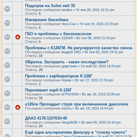
Подогрев на Solex eeit 35
Последнее сообщение
wtrdiez
«
Чт янв 28, 2021 19:31 pm
Ответы:
6
Измерения бензобака
Последнее сообщение
Vova-Can
«
Чт ноя 19, 2020 23:33 pm
Ответы:
6
ГБО и проблемы с бензонасосом
Последнее сообщение
S1iDeR
«
Вс ноя 08, 2020 21:43 pm
Ответы:
5
Проблемы с К126ГМ. Не регулируется качество смеси.
Последнее сообщение
Андрей 2401
«
Вт ноя 03, 2020 19:31 pm
Ответы:
16
ОБратка. Заглушить - какие последствия?
Последнее сообщение
дядя вова
«
Ср май 20, 2020 19:24 pm
Ответы:
29
Проблема с карбюратором К-126Г
Последнее сообщение
Impala
«
Вс окт 27, 2019 21:53 pm
Ответы:
2
Переливает карб К-126Г
Последнее сообщение
АГРОНОМ
«
Вс авг 18, 2019 22:00 pm
Ответы:
16
к126гм Пропадает струя при включенном двигателе
Последнее сообщение
stezhu
«
Вс авг 18, 2019 16:04 pm
ДААЗ 4178-1107010-40
Последнее сообщение
SergeiNSK
«
Вс июн 09, 2019 16:16 pm
Ответы:
24
Ещё одна альтернатива фильтру в "голову чужого"
Последнее сообщение
Серго Орджоникидзе
«
Чт май 30, 2019 15:36