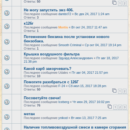
Ответы:
50
1
2
Не могу запустить змз 406.
Последнее сообщение
dantist72
«
Вс дек 24, 2017 1:24 am
Ответы:
3
к126г
Последнее сообщение
Mortis
«
Вт окт 24, 2017 11:47 am
Ответы:
1
Потемнение бензина после установки нового
бензобака.
Последнее сообщение
Smooth Criminal
«
Ср окт 04, 2017 19:14 pm
Ответы:
1
Крышка воздушного фильтра
Последнее сообщение
Эдуард Александрович
«
Пт авг 18, 2017
21:38 pm
Какой карб закорчевать?
Последнее сообщение
Udales
«
Пт авг 04, 2017 21:57 pm
Ответы:
10
Помогите разобраться с 126Г
Последнее сообщение
F-24
«
Сб июл 15, 2017 18:28 pm
Ответы:
50
1
2
Посоветуйте свечи!
Последнее сообщение
Iceberg
«
Чт июн 29, 2017 16:02 pm
Ответы:
76
1
2
3
метан
Последнее сообщение
ynikod
«
Вт июн 13, 2017 7:25 am
Наличие топливовоздушной смеси в камере сгорания