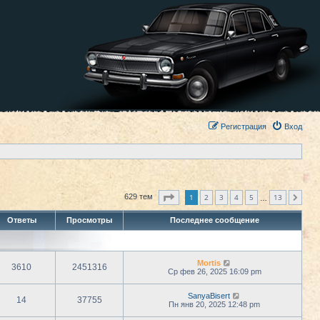
Регистрация
Вход
Страница
1
из
13
1
2
3
4
5
13
629 тем
След.
…
Ответы
Просмотры
Последнее сообщение
Mortis
3610
2451316
Ср фев 26, 2025 16:09 pm
SanyaBisert
14
37755
Пн янв 20, 2025 12:48 pm