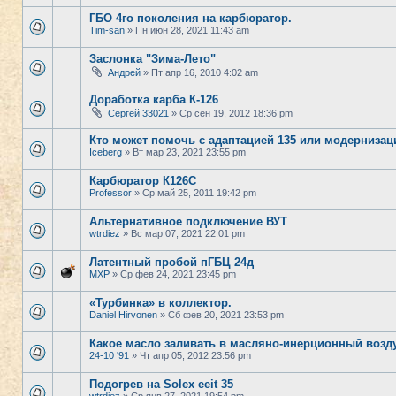
ГБО 4го поколения на карбюратор.
Tim-san
» Пн июн 28, 2021 11:43 am
Заслонка "Зима-Лето"
Андрей
» Пт апр 16, 2010 4:02 am
Доработка карба К-126
Сергей 33021
» Ср сен 19, 2012 18:36 pm
Кто может помочь с адаптацией 135 или модернизац
Iceberg
» Вт мар 23, 2021 23:55 pm
Карбюратор К126С
Professor
» Ср май 25, 2011 19:42 pm
Альтернативное подключение ВУТ
wtrdiez
» Вс мар 07, 2021 22:01 pm
Латентный пробой пГБЦ 24д
MXP
» Ср фев 24, 2021 23:45 pm
«Турбинка» в коллектор.
Daniel Hirvonen
» Сб фев 20, 2021 23:53 pm
Какое масло заливать в масляно-инерционный воз
24-10 '91
» Чт апр 05, 2012 23:56 pm
Подогрев на Solex eeit 35