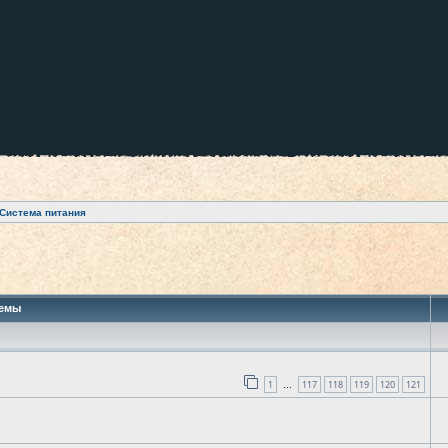
Система питания
 поиск
емы
1
117
118
119
120
121
…