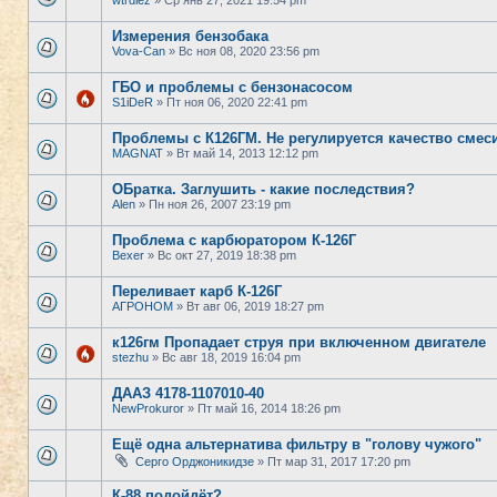
wtrdiez
» Ср янв 27, 2021 19:54 pm
Измерения бензобака
Vova-Can
» Вс ноя 08, 2020 23:56 pm
ГБО и проблемы с бензонасосом
S1iDeR
» Пт ноя 06, 2020 22:41 pm
Проблемы с К126ГМ. Не регулируется качество смеси
MAGNAT
» Вт май 14, 2013 12:12 pm
ОБратка. Заглушить - какие последствия?
Alen
» Пн ноя 26, 2007 23:19 pm
Проблема с карбюратором К-126Г
Bexer
» Вс окт 27, 2019 18:38 pm
Переливает карб К-126Г
АГРОНОМ
» Вт авг 06, 2019 18:27 pm
к126гм Пропадает струя при включенном двигателе
stezhu
» Вс авг 18, 2019 16:04 pm
ДААЗ 4178-1107010-40
NewProkuror
» Пт май 16, 2014 18:26 pm
Ещё одна альтернатива фильтру в "голову чужого"
Серго Орджоникидзе
» Пт мар 31, 2017 17:20 pm
К-88,подойдёт?