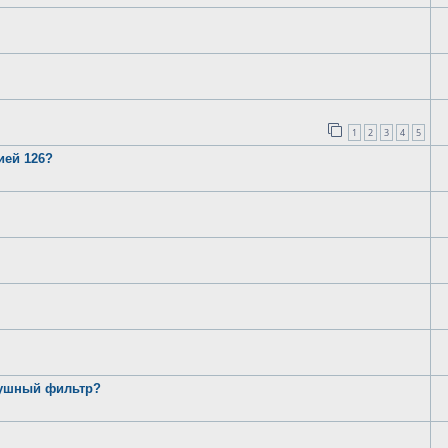
1
2
3
4
5
ией 126?
душный фильтр?