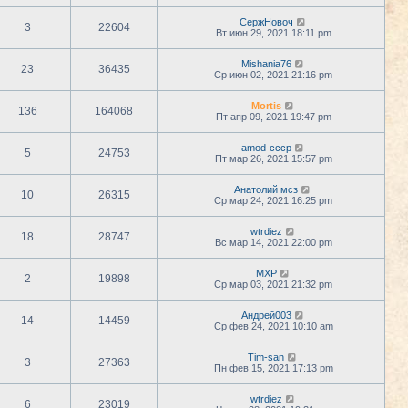
СержНовоч
3
22604
Вт июн 29, 2021 18:11 pm
Mishania76
23
36435
Ср июн 02, 2021 21:16 pm
Mortis
136
164068
Пт апр 09, 2021 19:47 pm
amod-cccp
5
24753
Пт мар 26, 2021 15:57 pm
Анатолий мсз
10
26315
Ср мар 24, 2021 16:25 pm
wtrdiez
18
28747
Вс мар 14, 2021 22:00 pm
MXP
2
19898
Ср мар 03, 2021 21:32 pm
Андрей003
14
14459
Ср фев 24, 2021 10:10 am
Tim-san
3
27363
Пн фев 15, 2021 17:13 pm
wtrdiez
6
23019