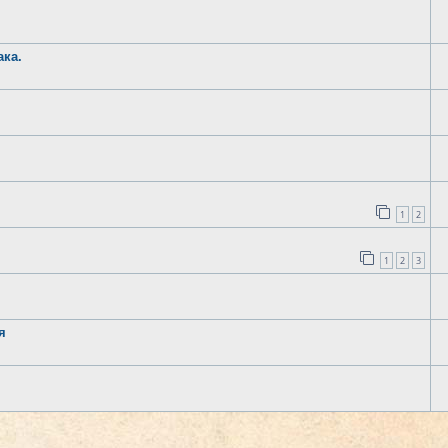
ака.
1
2
1
2
3
я