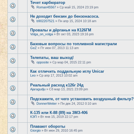
Течет карбюратор
Roman45567
» Ср май 15, 2024 23:19 pm
Не доходит бензин до бензонасоса.
b902207521
» Пн апр 15, 2024 10:18 am
Провалы и дёрганья на К126ГМ
Volga_on_volga
» Вт окт 03, 2023 19:16 pm
Базовые вопросы по топливной магистрали
GeZ
» Пт июн 07, 2013 11:13 am
Телепаты, ваш выход!
opposite
» Ср мар 04, 2015 22:11 pm
Как отличить поддельную иглу Unicar
Leo
» Ср апр 17, 2013 10:02 am
Реальный расход к126г 24д
Ajaragudju
» Сб мар 13, 2021 23:09 pm
Подскажите, от чего установить воздушный фильтр?
DonnerWetter
» Пн дек 24, 2012 0:10 am
К-135 или К-88 (89) на ЗМЗ-406
КЭП
» Вт янв 15, 2019 22:17 pm
Плавают обороты
Giorgio
» Вт июн 29, 2010 16:45 pm