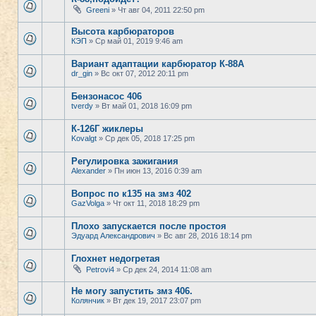
Greeni
» Чт авг 04, 2011 22:50 pm
Высота карбюраторов
КЭП
» Ср май 01, 2019 9:46 am
Вариант адаптации карбюратор К-88А
dr_gin
» Вс окт 07, 2012 20:11 pm
Бензонасос 406
tverdy
» Вт май 01, 2018 16:09 pm
К-126Г жиклеры
Kovalgt
» Ср дек 05, 2018 17:25 pm
Регулировка зажигания
Alexander
» Пн июн 13, 2016 0:39 am
Вопрос по к135 на змз 402
GazVolga
» Чт окт 11, 2018 18:29 pm
Плохо запускается после простоя
Эдуард Александрович
» Вс авг 28, 2016 18:14 pm
Глохнет недогретая
Petrovi4
» Ср дек 24, 2014 11:08 am
Не могу запустить змз 406.
Колянчик
» Вт дек 19, 2017 23:07 pm