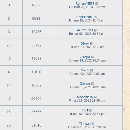
Roman45567
3
10658
Пн май 20, 2024 9:52 am
СержНовоч
3
6683
Вт апр 16, 2024 11:45 am
АГРОНОМ
3
19476
Вс окт 08, 2023 20:54 pm
Dikoy
26
33792
Чт ноя 10, 2022 5:32 am
Giorgio
46
49088
Ср апр 13, 2022 16:54 pm
Maxik
4
11610
Ср ноя 03, 2021 9:06 am
Giorgio
14
18602
Пн ноя 01, 2021 10:20 am
Mishania76
47
56260
Чт окт 21, 2021 19:59 pm
КЭП
15
35665
Чт сен 02, 2021 22:51 pm
Tim-san
20
31810
Сб июл 10, 2021 20:20 pm