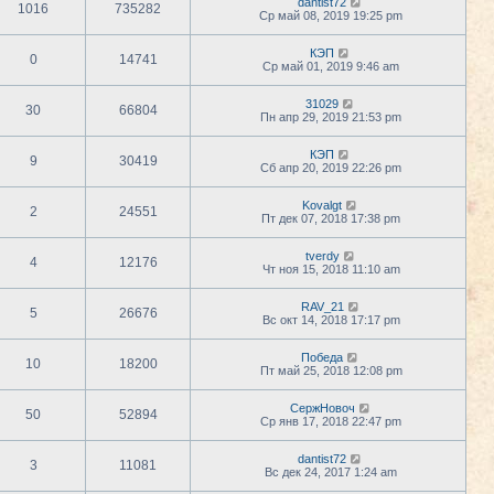
dantist72
1016
735282
Ср май 08, 2019 19:25 pm
КЭП
0
14741
Ср май 01, 2019 9:46 am
31029
30
66804
Пн апр 29, 2019 21:53 pm
КЭП
9
30419
Сб апр 20, 2019 22:26 pm
Kovalgt
2
24551
Пт дек 07, 2018 17:38 pm
tverdy
4
12176
Чт ноя 15, 2018 11:10 am
RAV_21
5
26676
Вс окт 14, 2018 17:17 pm
Победа
10
18200
Пт май 25, 2018 12:08 pm
СержНовоч
50
52894
Ср янв 17, 2018 22:47 pm
dantist72
3
11081
Вс дек 24, 2017 1:24 am