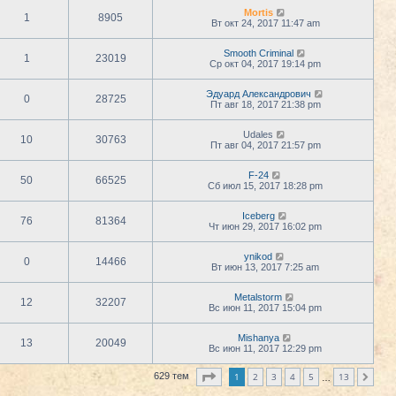
Mortis
1
8905
Вт окт 24, 2017 11:47 am
Smooth Criminal
1
23019
Ср окт 04, 2017 19:14 pm
Эдуард Александрович
0
28725
Пт авг 18, 2017 21:38 pm
Udales
10
30763
Пт авг 04, 2017 21:57 pm
F-24
50
66525
Сб июл 15, 2017 18:28 pm
Iceberg
76
81364
Чт июн 29, 2017 16:02 pm
ynikod
0
14466
Вт июн 13, 2017 7:25 am
Metalstorm
12
32207
Вс июн 11, 2017 15:04 pm
Mishanya
13
20049
Вс июн 11, 2017 12:29 pm
Страница
1
из
13
1
2
3
4
5
13
629 тем
След.
…