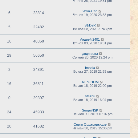
Чт янв 28, 2021 19:31 pm
Vova-Can
6
23814
Чт ноя 19, 2020 23:33 pm
S1iDeR
5
22482
Вс ноя 08, 2020 21:43 pm
Андрей 2401
16
40360
Вт ноя 03, 2020 19:31 pm
дядя вова
29
56650
Ср май 20, 2020 19:24 pm
Impala
2
24391
Вс окт 27, 2019 21:53 pm
АГРОНОМ
16
36811
Вс авг 18, 2019 22:00 pm
stezhu
0
29397
Вс авг 18, 2019 16:04 pm
SergeiNSK
24
45933
Вс июн 09, 2019 16:16 pm
Серго Орджоникидзе
20
41682
Чт май 30, 2019 15:36 pm