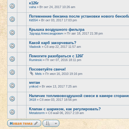
к126г
vaha
» Вт окт 24, 2017 10:26 am
Потемнение бензина после установки нового бензоб
Kit554
» Вт окт 03, 2017 17:03 pm
Крышка воздушного фильтра
Эдуард Александрович
» Пт авг 18, 2017 21:38 pm
Какой карб закорчевать?
Vladosik
» Сб апр 22, 2017 11:57 am
Помогите разобраться с 126Г
Ruminski
» Пт окт 07, 2016 18:11 pm
Посоветуйте свечи!
Mels
» Пт июл 16, 2010 19:16 pm
метан
ynikod
» Вт июн 13, 2017 7:25 am
Наличие топливовоздушной смеси в камере сгорани
3418
» Сб июн 03, 2017 18:56 pm
Клапан с шариком, как регулировать?
Metalstorm
» Сб май 06, 2017 2:19 am
Новая тема