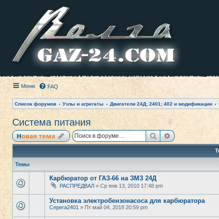
Меню
FAQ
Список форумов
Узлы и агрегаты
Двигатели 24Д; 2401; 402 и модификации
Система питания
Поиск
Расширенный
Новая тема
Т
Темы
Карбюратор от ГАЗ-66 на ЗМЗ 24Д
РАСПРЕДВАЛ
» Ср янв 13, 2010 17:48 pm
Установка электробензонасоса для карбюратора
Серега2401
» Пт май 04, 2018 20:59 pm