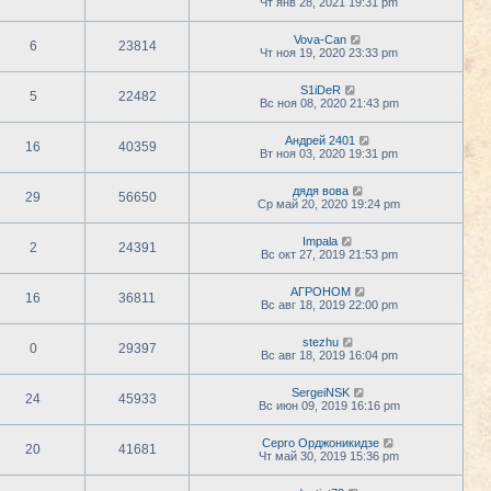
Чт янв 28, 2021 19:31 pm
Vova-Can
6
23814
Чт ноя 19, 2020 23:33 pm
S1iDeR
5
22482
Вс ноя 08, 2020 21:43 pm
Андрей 2401
16
40359
Вт ноя 03, 2020 19:31 pm
дядя вова
29
56650
Ср май 20, 2020 19:24 pm
Impala
2
24391
Вс окт 27, 2019 21:53 pm
АГРОНОМ
16
36811
Вс авг 18, 2019 22:00 pm
stezhu
0
29397
Вс авг 18, 2019 16:04 pm
SergeiNSK
24
45933
Вс июн 09, 2019 16:16 pm
Серго Орджоникидзе
20
41681
Чт май 30, 2019 15:36 pm