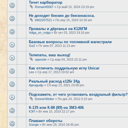
Течет карбюратор
Roman45567
» Ср май 15, 2024 23:19 pm
Не доходит бензин до бензонасоса.
b902207521
» Пн апр 15, 2024 10:18 am
Провалы и дёрганья на К126ГМ
Volga_on_volga
» Вт окт 03, 2023 19:16 pm
Базовые вопросы по топливной магистрали
GeZ
» Пт июн 07, 2013 11:13 am
Телепаты, ваш выход!
opposite
» Ср мар 04, 2015 22:11 pm
Как отличить поддельную иглу Unicar
Leo
» Ср апр 17, 2013 10:02 am
Реальный расход к126г 24д
Ajaragudju
» Сб мар 13, 2021 23:09 pm
Подскажите, от чего установить воздушный фильтр?
DonnerWetter
» Пн дек 24, 2012 0:10 am
К-135 или К-88 (89) на ЗМЗ-406
КЭП
» Вт янв 15, 2019 22:17 pm
Плавают обороты
Giorgio
» Вт июн 29, 2010 16:45 pm