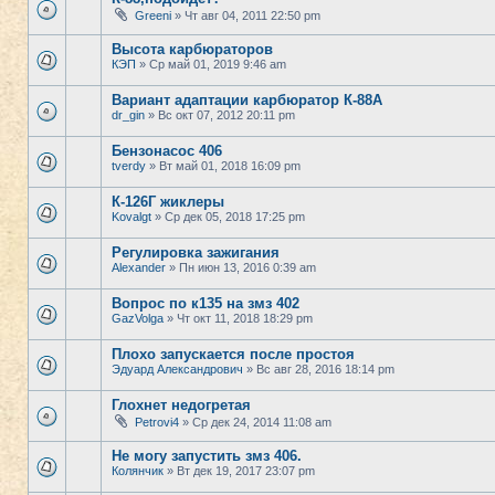
Greeni
» Чт авг 04, 2011 22:50 pm
Высота карбюраторов
КЭП
» Ср май 01, 2019 9:46 am
Вариант адаптации карбюратор К-88А
dr_gin
» Вс окт 07, 2012 20:11 pm
Бензонасос 406
tverdy
» Вт май 01, 2018 16:09 pm
К-126Г жиклеры
Kovalgt
» Ср дек 05, 2018 17:25 pm
Регулировка зажигания
Alexander
» Пн июн 13, 2016 0:39 am
Вопрос по к135 на змз 402
GazVolga
» Чт окт 11, 2018 18:29 pm
Плохо запускается после простоя
Эдуард Александрович
» Вс авг 28, 2016 18:14 pm
Глохнет недогретая
Petrovi4
» Ср дек 24, 2014 11:08 am
Не могу запустить змз 406.
Колянчик
» Вт дек 19, 2017 23:07 pm