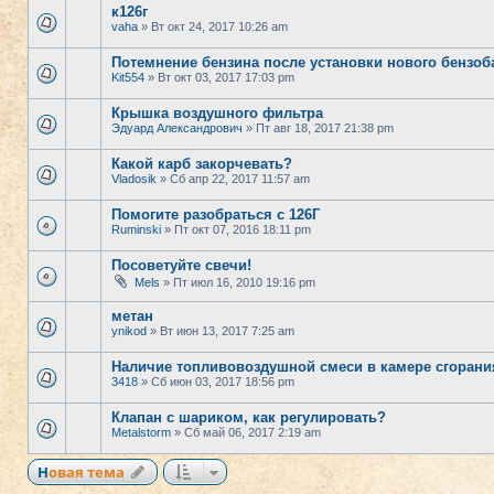
к126г
vaha
» Вт окт 24, 2017 10:26 am
Потемнение бензина после установки нового бензоб
Kit554
» Вт окт 03, 2017 17:03 pm
Крышка воздушного фильтра
Эдуард Александрович
» Пт авг 18, 2017 21:38 pm
Какой карб закорчевать?
Vladosik
» Сб апр 22, 2017 11:57 am
Помогите разобраться с 126Г
Ruminski
» Пт окт 07, 2016 18:11 pm
Посоветуйте свечи!
Mels
» Пт июл 16, 2010 19:16 pm
метан
ynikod
» Вт июн 13, 2017 7:25 am
Наличие топливовоздушной смеси в камере сгорани
3418
» Сб июн 03, 2017 18:56 pm
Клапан с шариком, как регулировать?
Metalstorm
» Сб май 06, 2017 2:19 am
Новая тема