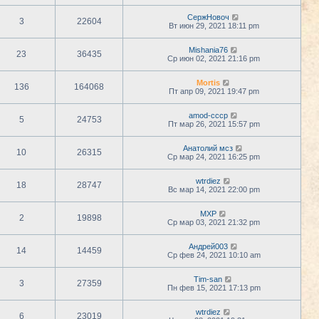
СержНовоч
3
22604
Вт июн 29, 2021 18:11 pm
Mishania76
23
36435
Ср июн 02, 2021 21:16 pm
Mortis
136
164068
Пт апр 09, 2021 19:47 pm
amod-cccp
5
24753
Пт мар 26, 2021 15:57 pm
Анатолий мсз
10
26315
Ср мар 24, 2021 16:25 pm
wtrdiez
18
28747
Вс мар 14, 2021 22:00 pm
MXP
2
19898
Ср мар 03, 2021 21:32 pm
Андрей003
14
14459
Ср фев 24, 2021 10:10 am
Tim-san
3
27359
Пн фев 15, 2021 17:13 pm
wtrdiez
6
23019