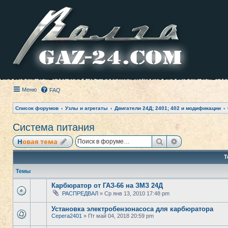
Меню
FAQ
Список форумов
Узлы и агрегаты
Двигатели 24Д; 2401; 402 и модификации
Система питания
Поиск
Расширенный
Новая тема
Т
Темы
Карбюратор от ГАЗ-66 на ЗМЗ 24Д
РАСПРЕДВАЛ
» Ср янв 13, 2010 17:48 pm
Установка электробензонасоса для карбюратора
Серега2401
» Пт май 04, 2018 20:59 pm