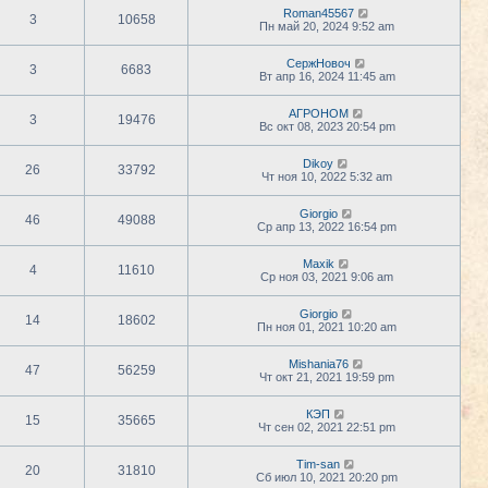
Roman45567
3
10658
Пн май 20, 2024 9:52 am
СержНовоч
3
6683
Вт апр 16, 2024 11:45 am
АГРОНОМ
3
19476
Вс окт 08, 2023 20:54 pm
Dikoy
26
33792
Чт ноя 10, 2022 5:32 am
Giorgio
46
49088
Ср апр 13, 2022 16:54 pm
Maxik
4
11610
Ср ноя 03, 2021 9:06 am
Giorgio
14
18602
Пн ноя 01, 2021 10:20 am
Mishania76
47
56259
Чт окт 21, 2021 19:59 pm
КЭП
15
35665
Чт сен 02, 2021 22:51 pm
Tim-san
20
31810
Сб июл 10, 2021 20:20 pm