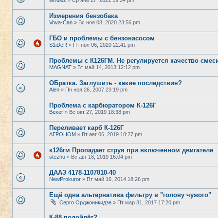
wtrdiez
» Ср янв 27, 2021 19:54 pm
Измерения бензобака
Vova-Can
» Вс ноя 08, 2020 23:56 pm
ГБО и проблемы с бензонасосом
S1iDeR
» Пт ноя 06, 2020 22:41 pm
Проблемы с К126ГМ. Не регулируется качество смеси
MAGNAT
» Вт май 14, 2013 12:12 pm
ОБратка. Заглушить - какие последствия?
Alen
» Пн ноя 26, 2007 23:19 pm
Проблема с карбюратором К-126Г
Bexer
» Вс окт 27, 2019 18:38 pm
Переливает карб К-126Г
АГРОНОМ
» Вт авг 06, 2019 18:27 pm
к126гм Пропадает струя при включенном двигателе
stezhu
» Вс авг 18, 2019 16:04 pm
ДААЗ 4178-1107010-40
NewProkuror
» Пт май 16, 2014 18:26 pm
Ещё одна альтернатива фильтру в "голову чужого"
Серго Орджоникидзе
» Пт мар 31, 2017 17:20 pm
К-88,подойдёт?