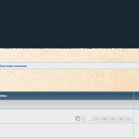
Система питания
 поиск
емы
1
117
118
119
120
121
…