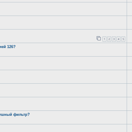
1
2
3
4
5
ией 126?
душный фильтр?