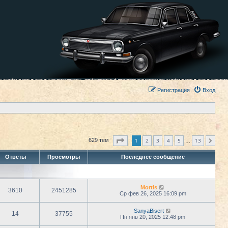
Регистрация
Вход
Страница
1
из
13
1
2
3
4
5
13
629 тем
След.
…
Ответы
Просмотры
Последнее сообщение
Mortis
3610
2451285
Ср фев 26, 2025 16:09 pm
SanyaBisert
14
37755
Пн янв 20, 2025 12:48 pm