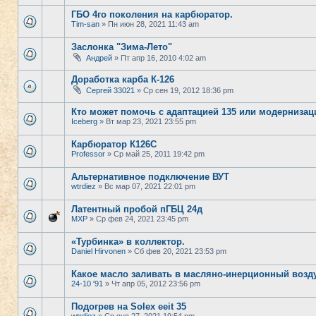
ГБО 4го поколения на карбюратор.
Tim-san
» Пн июн 28, 2021 11:43 am
Заслонка "Зима-Лето"
Андрей
» Пт апр 16, 2010 4:02 am
Доработка карба К-126
Сергей 33021
» Ср сен 19, 2012 18:36 pm
Кто может помочь с адаптацией 135 или модернизац
Iceberg
» Вт мар 23, 2021 23:55 pm
Карбюратор К126С
Professor
» Ср май 25, 2011 19:42 pm
Альтернативное подключение ВУТ
wtrdiez
» Вс мар 07, 2021 22:01 pm
Латентный пробой пГБЦ 24д
MXP
» Ср фев 24, 2021 23:45 pm
«Турбинка» в коллектор.
Daniel Hirvonen
» Сб фев 20, 2021 23:53 pm
Какое масло заливать в масляно-инерционный воз
24-10 '91
» Чт апр 05, 2012 23:56 pm
Подогрев на Solex eeit 35