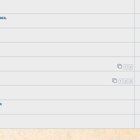
ака.
1
2
1
2
3
я