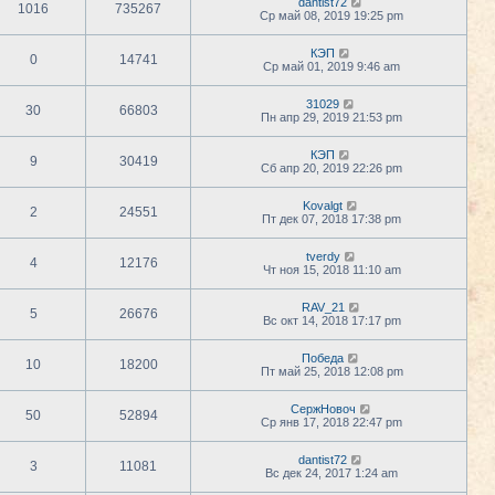
dantist72
1016
735267
Ср май 08, 2019 19:25 pm
КЭП
0
14741
Ср май 01, 2019 9:46 am
31029
30
66803
Пн апр 29, 2019 21:53 pm
КЭП
9
30419
Сб апр 20, 2019 22:26 pm
Kovalgt
2
24551
Пт дек 07, 2018 17:38 pm
tverdy
4
12176
Чт ноя 15, 2018 11:10 am
RAV_21
5
26676
Вс окт 14, 2018 17:17 pm
Победа
10
18200
Пт май 25, 2018 12:08 pm
СержНовоч
50
52894
Ср янв 17, 2018 22:47 pm
dantist72
3
11081
Вс дек 24, 2017 1:24 am