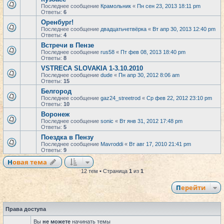
Последнее сообщение
Крамольник
«
Пн сен 23, 2013 18:11 pm
Ответы:
6
Оренбург!
Последнее сообщение
двадцатьчетвёрка
«
Вт апр 30, 2013 12:40 pm
Ответы:
4
Встречи в Пензе
Последнее сообщение
rus58
«
Пт фев 08, 2013 18:40 pm
Ответы:
8
VSTRECA SLOVAKIA 1-3.10.2010
Последнее сообщение
dude
«
Пн апр 30, 2012 8:06 am
Ответы:
15
Белгород
Последнее сообщение
gaz24_streetrod
«
Ср фев 22, 2012 23:10 pm
Ответы:
10
Воронеж
Последнее сообщение
sonic
«
Вт янв 31, 2012 17:48 pm
Ответы:
5
Поездка в Пензу
Последнее сообщение
Mavroddi
«
Вт авг 17, 2010 21:41 pm
Ответы:
9
Новая тема
12 тем • Страница
1
из
1
Перейти
Права доступа
Вы
не можете
начинать темы