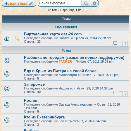
Поиск
Расширенный по
Новая тема
12 тем • Страница
1
из
1
Темы
Объявления
Виртуальная карта gaz-24.com
Последнее сообщение
Halfaxel
«
Ср сен 24, 2014 22:28 pm
Ответы:
33
1
2
Темы
Разбивка по городам (создание новых подфорумов)
Последнее сообщение
TANKER
«
Пн фев 07, 2011 19:39 pm
Еду в Крым из Питера на своей барже
Последнее сообщение
avtomobilpro
«
Сб июл 17, 2021 15:12 pm
Ответы:
5
Запорожье
Последнее сообщение
Часловас
«
Чт окт 29, 2020 14:37 pm
Ответы:
40
1
2
Ростов
Последнее сообщение
Эдуард Александрович
«
Ср авг 31, 2016
11:49 am
Ответы:
8
Кто из Екатеринбурга
Последнее сообщение
Leo
«
Ср фев 03, 2016 16:47 pm
Ответы:
3
Кузбасс