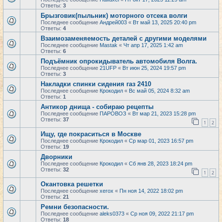
Ответы:
3
Брызговик(пыльник) моторного отсека волги
Последнее сообщение
Андрей003
«
Вт май 13, 2025 20:40 pm
Ответы:
4
Взаимозаменяемость деталей с другими моделями
Последнее сообщение
Mastak
«
Чт апр 17, 2025 1:42 am
Ответы:
6
Подъёмник опрокидыватель автомобиля Волга.
Последнее сообщение
21UFP
«
Вт июн 25, 2024 19:57 pm
Ответы:
3
Накладки спинки сидения газ 2410
Последнее сообщение
Крокодил
«
Вс май 05, 2024 8:32 am
Ответы:
1
Антикор днища - собираю рецепты
Последнее сообщение
ПАРОВОЗ
«
Вт мар 21, 2023 15:28 pm
Ответы:
37
1
2
Ищу, где покраситься в Москве
Последнее сообщение
Крокодил
«
Ср мар 01, 2023 16:57 pm
Ответы:
19
Дворники
Последнее сообщение
Крокодил
«
Сб янв 28, 2023 18:24 pm
Ответы:
32
1
2
Окантовка решетки
Последнее сообщение
xerox
«
Пн ноя 14, 2022 18:02 pm
Ответы:
21
Ремни безопасности.
Последнее сообщение
aleks0373
«
Ср ноя 09, 2022 21:17 pm
Ответы:
18