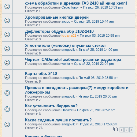
схема обработки и дренажи ГАЗ 2410 ай ниид хелп!
Последнее сообщение
СержНовоч
«
Пт июл 26, 2019 13:59 pm
Ответы:
1
Хромированные кнопки дверей
Последнее сообщение
анзор
«
Ср июл 10, 2019 10:44 am
Ответы:
1
Дефлекторы обдува обр 3102-2410
Последнее сообщение
iguana01
«
Пн июн 03, 2019 20:58 pm
Ответы:
3
Уплотнители (желобки) опускных стекол
Последнее сообщение
snegovik
«
Вт май 28, 2019 14:00 pm
Ответы:
6
Чертеж- CADmodel эмблемы решетки радиатора
Последнее сообщение
wolfor
«
Ср май 22, 2019 22:04 pm
Карты обр. 2410
Последнее сообщение
snegovik
«
Пн май 06, 2019 23:58 pm
Ответы:
8
Пришла в негодность распорка(?) между коробом и
лонжероном
Последнее сообщение
snegovik
«
Чт апр 11, 2019 20:30 pm
Ответы:
7
Как установить бардачок?
Последнее сообщение
Halfaxel
«
Сб фев 23, 2019 0:52 am
Ответы:
3
Какие сиденья лучше поставить?
Последнее сообщение
snegovik
«
Пт дек 28, 2018 17:58 pm
Ответы:
76
1
2
3
Коврик в багажник.