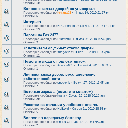
Ответы:
10
Вопрос о замках дверей на универсал
Последнее сообщение
iguana01
«
Чт дек 19, 2019 21:17 pm
Ответы:
6
Интерьер
Последнее сообщение
NoComments
«
Ср дек 04, 2019 17:04 pm
Ответы:
13
Пороги на Газ 2477
Последнее сообщение
Dimmm81
«
Вт дек 03, 2019 19:32 pm
Ответы:
2
Уплотнители опускных стекол дверей
Последнее сообщение
snegovik
«
Пт ноя 15, 2019 16:36 pm
Ответы:
12
Помогите люди с подлокотником.
Последнее сообщение
Андрей003
«
Пн ноя 04, 2019 18:03 pm
Ответы:
1
Личинка замка двери, восстановление
работоспособности
Последнее сообщение
snegovik
«
Вс окт 27, 2019 11:05 am
Ответы:
2
Боковые зеркала (помогите советом)
Последнее сообщение
kosta
«
Ср окт 23, 2019 10:28 am
Ответы:
20
Решетки вентеляции у лобового стекла.
Последнее сообщение
Halfaxel
«
Ср сен 11, 2019 18:55 pm
Ответы:
5
Вопрос по переднему бамперу
Последнее сообщение
shu09
«
Пн авг 12, 2019 1:48 am
Ответы:
2