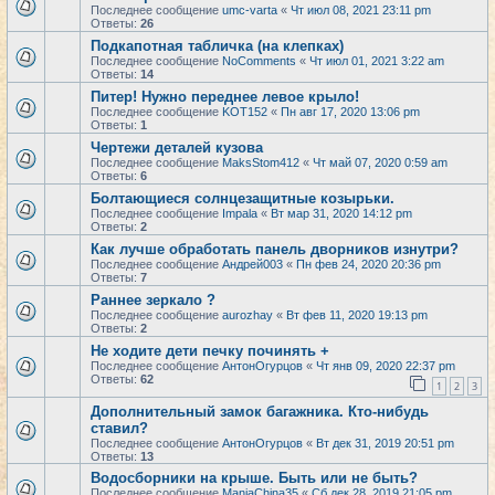
Последнее сообщение
umc-varta
«
Чт июл 08, 2021 23:11 pm
Ответы:
26
Подкапотная табличка (на клепках)
Последнее сообщение
NoComments
«
Чт июл 01, 2021 3:22 am
Ответы:
14
Питер! Нужно переднее левое крыло!
Последнее сообщение
KOT152
«
Пн авг 17, 2020 13:06 pm
Ответы:
1
Чертежи деталей кузова
Последнее сообщение
MaksStom412
«
Чт май 07, 2020 0:59 am
Ответы:
6
Болтающиеся солнцезащитные козырьки.
Последнее сообщение
Impala
«
Вт мар 31, 2020 14:12 pm
Ответы:
2
Как лучше обработать панель дворников изнутри?
Последнее сообщение
Андрей003
«
Пн фев 24, 2020 20:36 pm
Ответы:
7
Раннее зеркало ?
Последнее сообщение
aurozhay
«
Вт фев 11, 2020 19:13 pm
Ответы:
2
Не ходите дети печку починять +
Последнее сообщение
АнтонОгурцов
«
Чт янв 09, 2020 22:37 pm
Ответы:
62
1
2
3
Дополнительный замок багажника. Кто-нибудь
ставил?
Последнее сообщение
АнтонОгурцов
«
Вт дек 31, 2019 20:51 pm
Ответы:
13
Водосборники на крыше. Быть или не быть?
Последнее сообщение
ManiaChina35
«
Сб дек 28, 2019 21:05 pm