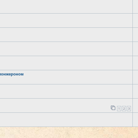
 лонжероном
1
2
3