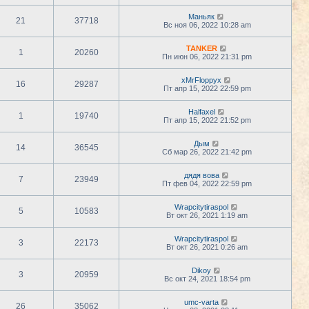
Маньяк
21
37718
Вс ноя 06, 2022 10:28 am
TANKER
1
20260
Пн июн 06, 2022 21:31 pm
xMrFloppyx
16
29287
Пт апр 15, 2022 22:59 pm
Halfaxel
1
19740
Пт апр 15, 2022 21:52 pm
Дым
14
36545
Сб мар 26, 2022 21:42 pm
дядя вова
7
23949
Пт фев 04, 2022 22:59 pm
Wrapcitytiraspol
5
10583
Вт окт 26, 2021 1:19 am
Wrapcitytiraspol
3
22173
Вт окт 26, 2021 0:26 am
Dikoy
3
20959
Вс окт 24, 2021 18:54 pm
umc-varta
26
35062