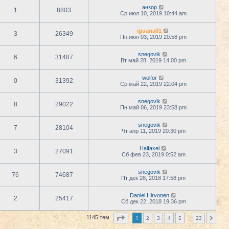
анзор
1
8803
Ср июл 10, 2019 10:44 am
iguana01
3
26349
Пн июн 03, 2019 20:58 pm
snegovik
6
31487
Вт май 28, 2019 14:00 pm
wolfor
0
31392
Ср май 22, 2019 22:04 pm
snegovik
8
29022
Пн май 06, 2019 23:58 pm
snegovik
7
28104
Чт апр 11, 2019 20:30 pm
Halfaxel
3
27091
Сб фев 23, 2019 0:52 am
snegovik
76
74687
Пт дек 28, 2018 17:58 pm
Daniel Hirvonen
2
25417
Сб дек 22, 2018 19:36 pm
Страница
1
из
23
1
2
3
4
5
23
1145 тем
След.
…