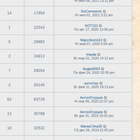
Чт июл 08, 2021 23:11 pm
NoComments
14
17954
Чт июл 01, 2021 3:22 am
KOT152
1
22543
Пн авг 17, 2020 13:06 pm
MaksStom412
6
29983
Чт май 07, 2020 0:59 am
Impala
2
24613
Вт мар 31, 2020 14:12 pm
Андрей003
7
29054
Пн фев 24, 2020 20:36 pm
aurozhay
2
26145
Вт фев 11, 2020 19:13 pm
АнтонОгурцов
62
63728
Чт янв 09, 2020 22:37 pm
АнтонОгурцов
13
35788
Вт дек 31, 2019 20:51 pm
ManiaChina35
10
32532
Сб дек 28, 2019 21:05 pm