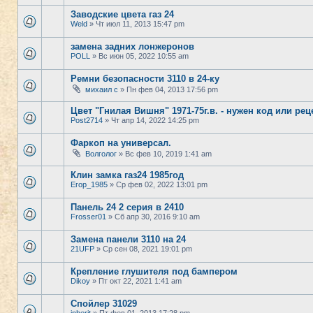
Заводские цвета газ 24
Weld
» Чт июл 11, 2013 15:47 pm
замена задних лонжеронов
POLL
» Вс июн 05, 2022 10:55 am
Ремни безопасности 3110 в 24-ку
михаил с
» Пн фев 04, 2013 17:56 pm
Цвет "Гнилая Вишня" 1971-75г.в. - нужен код или реце
Post2714
» Чт апр 14, 2022 14:25 pm
Фаркоп на универсал.
Волголог
» Вс фев 10, 2019 1:41 am
Клин замка газ24 1985год
Егор_1985
» Ср фев 02, 2022 13:01 pm
Панель 24 2 серия в 2410
Frosser01
» Сб апр 30, 2016 9:10 am
Замена панели 3110 на 24
21UFP
» Ср сен 08, 2021 19:01 pm
Крепление глушителя под бампером
Dikoy
» Пт окт 22, 2021 1:41 am
Спойлер 31029