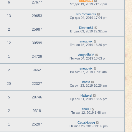
iguana01
6
27677
Чт дек 19, 2019 21:17 pm
NoComments
13
29653
Ср дек 04, 2019 17:04 pm
Dimmm81
2
25987
Вт дек 03, 2019 19:32 pm
snegovik
12
30599
Пт ноя 15, 2019 16:36 pm
Андрей003
1
24729
Пн ноя 04, 2019 18:03 pm
snegovik
2
9462
Вс окт 27, 2019 11:05 am
kosta
20
22327
Ср окт 23, 2019 10:28 am
Halfaxel
5
28746
Ср сен 11, 2019 18:55 pm
shu09
2
9316
Пн авг 12, 2019 1:48 am
СержНовоч
1
25207
Пт июл 26, 2019 13:59 pm