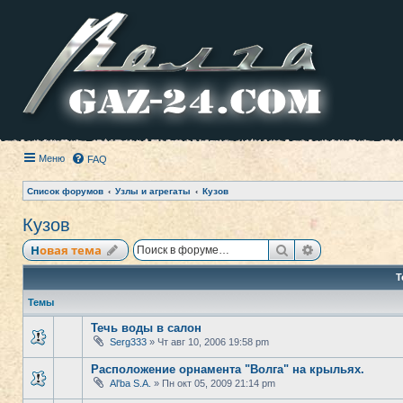
Меню
FAQ
Список форумов
Узлы и агрегаты
Кузов
Кузов
Поиск
Расширенный
Новая тема
Т
Темы
Течь воды в салон
Serg333
» Чт авг 10, 2006 19:58 pm
Расположение орнамента "Волга" на крыльях.
Al'ba S.A.
» Пн окт 05, 2009 21:14 pm