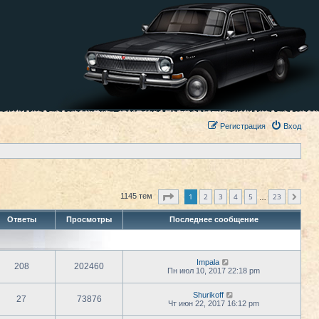
Регистрация
Вход
Страница
1
из
23
1
2
3
4
5
23
1145 тем
След.
…
Ответы
Просмотры
Последнее сообщение
Impala
208
202460
Пн июл 10, 2017 22:18 pm
Shurikoff
27
73876
Чт июн 22, 2017 16:12 pm