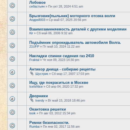
Лобовое
себастьян
» Пн окт 28, 2024 4:51 am
Брызговик(пыльник) моторного отсека волги
Андрей003
» Ср май 07, 2025 20:56 pm
Взаимозаменяемость деталей с другими моделями
Kir
» Сб май 06, 2006 9:32 am
Подъёмник опрокидыватель автомобиля Волга.
21UFP
» Пт май 10, 2024 11:22 am
Накладки спинки сидения газ 2410
Fraktal
» Чт ноя 09, 2023 14:30 pm
Антикор днища - собираю рецепты
Шустрик
» Сб мар 17, 2007 17:03 pm
Ищу, где покраситься в Москве
IceIsNice
» Сб апр 04, 2020 17:32 pm
Дворники
tverdy
» Вт май 15, 2018 18:46 pm
Окантовка решетки
losik
» Пт авг 03, 2012 15:34 pm
Ремни безопасности.
Rumba
» Пн янв 02, 2017 11:56 am