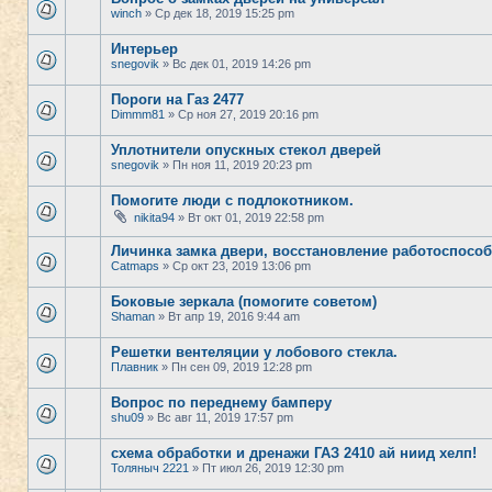
winch
» Ср дек 18, 2019 15:25 pm
Интерьер
snegovik
» Вс дек 01, 2019 14:26 pm
Пороги на Газ 2477
Dimmm81
» Ср ноя 27, 2019 20:16 pm
Уплотнители опускных стекол дверей
snegovik
» Пн ноя 11, 2019 20:23 pm
Помогите люди с подлокотником.
nikita94
» Вт окт 01, 2019 22:58 pm
Личинка замка двери, восстановление работоспосо
Catmaps
» Ср окт 23, 2019 13:06 pm
Боковые зеркала (помогите советом)
Shaman
» Вт апр 19, 2016 9:44 am
Решетки вентеляции у лобового стекла.
Плавник
» Пн сен 09, 2019 12:28 pm
Вопрос по переднему бамперу
shu09
» Вс авг 11, 2019 17:57 pm
схема обработки и дренажи ГАЗ 2410 ай ниид хелп!
Толяныч 2221
» Пт июл 26, 2019 12:30 pm