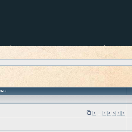
 поиск
емы
1
3
4
5
6
7
…