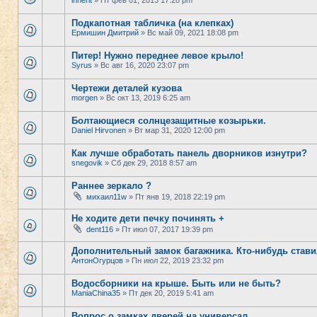
inherit
» Пт фев 01, 2013 17:28 pm
Подкапотная табличка (на клепках)
Ермишин Дмитрий
» Вс май 09, 2021 18:08 pm
Питер! Нужно переднее левое крыло!
Syrus
» Вс авг 16, 2020 23:07 pm
Чертежи деталей кузова
morgen
» Вс окт 13, 2019 6:25 am
Болтающиеся солнцезащитные козырьки.
Daniel Hirvonen
» Вт мар 31, 2020 12:00 pm
Как лучше обработать панель дворников изнутри?
snegovik
» Сб дек 29, 2018 8:57 am
Раннее зеркало ?
михаил11w
» Пт янв 19, 2018 22:19 pm
Не ходите дети печку починять +
dent116
» Пт июл 07, 2017 19:39 pm
Дополнительный замок багажника. Кто-нибудь став
АнтонОгурцов
» Пн июл 22, 2019 23:32 pm
Водосборники на крыше. Быть или не быть?
ManiaChina35
» Пт дек 20, 2019 5:41 am
Вопрос о замках дверей на универсал