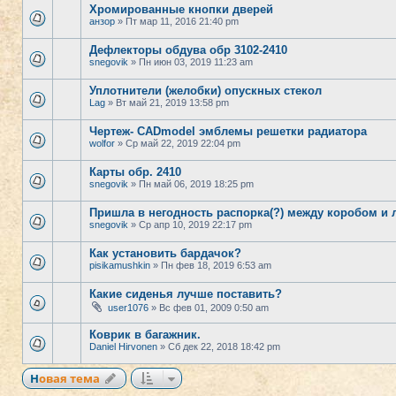
Хромированные кнопки дверей
анзор
» Пт мар 11, 2016 21:40 pm
Дефлекторы обдува обр 3102-2410
snegovik
» Пн июн 03, 2019 11:23 am
Уплотнители (желобки) опускных стекол
Lag
» Вт май 21, 2019 13:58 pm
Чертеж- CADmodel эмблемы решетки радиатора
wolfor
» Ср май 22, 2019 22:04 pm
Карты обр. 2410
snegovik
» Пн май 06, 2019 18:25 pm
Пришла в негодность распорка(?) между коробом и
snegovik
» Ср апр 10, 2019 22:17 pm
Как установить бардачок?
pisikamushkin
» Пн фев 18, 2019 6:53 am
Какие сиденья лучше поставить?
user1076
» Вс фев 01, 2009 0:50 am
Коврик в багажник.
Daniel Hirvonen
» Сб дек 22, 2018 18:42 pm
Новая тема