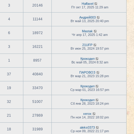
Halfaxel
3
20146
Пт окт 17, 2025 11:29 am
Андрей003
4
11144
Вт май 13, 2025 20:40 pm
Mastak
6
18972
Чт апр 17, 2025 1:42 am
21UFP
3
16221
Вт июн 25, 2024 19:57 pm
Крокодил
1
8957
Вс май 05, 2024 8:32 am
ПАРОВОЗ
37
40840
Вт мар 21, 2023 15:28 pm
Крокодил
19
33470
Ср мар 01, 2023 16:57 pm
Крокодил
32
51007
Сб янв 28, 2023 18:24 pm
xerox
21
27869
Пн ноя 14, 2022 18:02 pm
aleks0373
18
31989
Ср ноя 09, 2022 21:17 pm