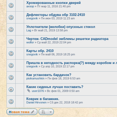
Хромированные кнопки дверей
анзор
» Пт мар 11, 2016 21:40 pm
Дефлекторы обдува обр 3102-2410
snegovik
» Пн июн 03, 2019 11:23 am
Уплотнители (желобки) опускных стекол
Lag
» Вт май 21, 2019 13:58 pm
Чертеж- CADmodel эмблемы решетки радиатора
wolfor
» Ср май 22, 2019 22:04 pm
Карты обр. 2410
snegovik
» Пн май 06, 2019 18:25 pm
Пришла в негодность распорка(?) между коробом и
snegovik
» Ср апр 10, 2019 22:17 pm
Как установить бардачок?
pisikamushkin
» Пн фев 18, 2019 6:53 am
Какие сиденья лучше поставить?
user1076
» Вс фев 01, 2009 0:50 am
Коврик в багажник.
Daniel Hirvonen
» Сб дек 22, 2018 18:42 pm
Новая тема