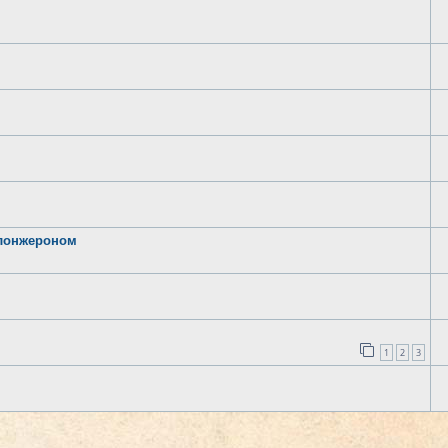
 лонжероном
1
2
3