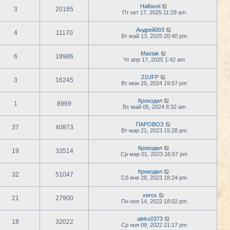
Halfaxel
3
20185
Пт окт 17, 2025 11:29 am
Андрей003
4
11170
Вт май 13, 2025 20:40 pm
Mastak
6
18986
Чт апр 17, 2025 1:42 am
21UFP
3
16245
Вт июн 25, 2024 19:57 pm
Крокодил
1
8969
Вс май 05, 2024 8:32 am
ПАРОВОЗ
37
40873
Вт мар 21, 2023 15:28 pm
Крокодил
19
33514
Ср мар 01, 2023 16:57 pm
Крокодил
32
51047
Сб янв 28, 2023 18:24 pm
xerox
21
27900
Пн ноя 14, 2022 18:02 pm
aleks0373
18
32022
Ср ноя 09, 2022 21:17 pm