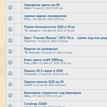
Заводские цвета газ 24
Weld
» Чт июл 11, 2013 15:47 pm
замена задних лонжеронов
POLL
» Вс июн 05, 2022 10:55 am
Ремни безопасности 3110 в 24-ку
михаил с
» Пн фев 04, 2013 17:56 pm
Цвет "Гнилая Вишня" 1971-75г.в. - нужен код или реце
Post2714
» Чт апр 14, 2022 14:25 pm
Фаркоп на универсал.
Волголог
» Вс фев 10, 2019 1:41 am
Клин замка газ24 1985год
Егор_1985
» Ср фев 02, 2022 13:01 pm
Панель 24 2 серия в 2410
Frosser01
» Сб апр 30, 2016 9:10 am
Замена панели 3110 на 24
21UFP
» Ср сен 08, 2021 19:01 pm
Крепление глушителя под бампером
Dikoy
» Пт окт 22, 2021 1:41 am
Спойлер 31029