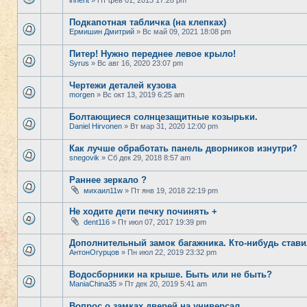
inherit
» Пт фев 01, 2013 17:28 pm
Подкапотная табличка (на клепках)
Ермишин Дмитрий
» Вс май 09, 2021 18:08 pm
Питер! Нужно переднее левое крыло!
Syrus
» Вс авг 16, 2020 23:07 pm
Чертежи деталей кузова
morgen
» Вс окт 13, 2019 6:25 am
Болтающиеся солнцезащитные козырьки.
Daniel Hirvonen
» Вт мар 31, 2020 12:00 pm
Как лучше обработать панель дворников изнутри?
snegovik
» Сб дек 29, 2018 8:57 am
Раннее зеркало ?
михаил11w
» Пт янв 19, 2018 22:19 pm
Не ходите дети печку починять +
dent116
» Пт июл 07, 2017 19:39 pm
Дополнительный замок багажника. Кто-нибудь став
АнтонОгурцов
» Пн июл 22, 2019 23:32 pm
Водосборники на крыше. Быть или не быть?
ManiaChina35
» Пт дек 20, 2019 5:41 am
Вопрос о замках дверей на универсал