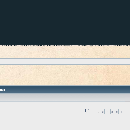
 поиск
емы
1
3
4
5
6
7
…