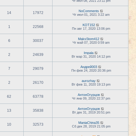
Чт июл 08, 2021 23:11 pm
NoComments
14
17972
Чт июл 01, 2021 3:22 am
KOT152
1
22568
Пн авг 17, 2020 13:06 pm
MaksStom412
6
30037
Чт май 07, 2020 0:59 am
Impala
2
24639
Вт мар 31, 2020 14:12 pm
Андрей003
7
29079
Пн фев 24, 2020 20:36 pm
aurozhay
2
26170
Вт фев 11, 2020 19:13 pm
АнтонОгурцов
62
63778
Чт янв 09, 2020 22:37 pm
АнтонОгурцов
13
35838
Вт дек 31, 2019 20:51 pm
ManiaChina35
10
32573
Сб дек 28, 2019 21:05 pm