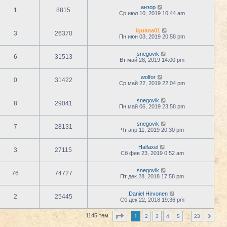
анзор
1
8815
Ср июл 10, 2019 10:44 am
iguana01
3
26370
Пн июн 03, 2019 20:58 pm
snegovik
6
31513
Вт май 28, 2019 14:00 pm
wolfor
0
31422
Ср май 22, 2019 22:04 pm
snegovik
8
29041
Пн май 06, 2019 23:58 pm
snegovik
7
28131
Чт апр 11, 2019 20:30 pm
Halfaxel
3
27115
Сб фев 23, 2019 0:52 am
snegovik
76
74727
Пт дек 28, 2018 17:58 pm
Daniel Hirvonen
2
25445
Сб дек 22, 2018 19:36 pm
Страница
1
из
23
1
2
3
4
5
23
1145 тем
След.
…