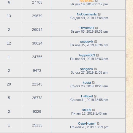
iguana01
6
27703
Чт дек 19, 2019 21:17 pm
NoComments
13
29679
Ср дек 04, 2019 17:04 pm
Dimmm81
2
26014
Вт дек 03, 2019 19:32 pm
snegovik
12
30624
Пт ноя 15, 2019 16:36 pm
Андрей003
1
24755
Пн ноя 04, 2019 18:03 pm
snegovik
2
9473
Вс окт 27, 2019 11:05 am
kosta
20
22343
Ср окт 23, 2019 10:28 am
Halfaxel
5
28778
Ср сен 11, 2019 18:55 pm
shu09
2
9329
Пн авг 12, 2019 1:48 am
СержНовоч
1
25233
Пт июл 26, 2019 13:59 pm