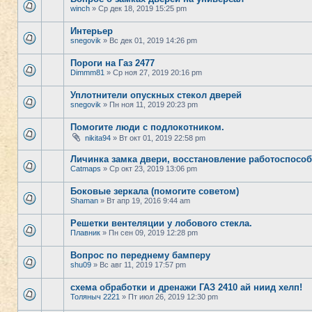
winch
» Ср дек 18, 2019 15:25 pm
Интерьер
snegovik
» Вс дек 01, 2019 14:26 pm
Пороги на Газ 2477
Dimmm81
» Ср ноя 27, 2019 20:16 pm
Уплотнители опускных стекол дверей
snegovik
» Пн ноя 11, 2019 20:23 pm
Помогите люди с подлокотником.
nikita94
» Вт окт 01, 2019 22:58 pm
Личинка замка двери, восстановление работоспосо
Catmaps
» Ср окт 23, 2019 13:06 pm
Боковые зеркала (помогите советом)
Shaman
» Вт апр 19, 2016 9:44 am
Решетки вентеляции у лобового стекла.
Плавник
» Пн сен 09, 2019 12:28 pm
Вопрос по переднему бамперу
shu09
» Вс авг 11, 2019 17:57 pm
схема обработки и дренажи ГАЗ 2410 ай ниид хелп!
Толяныч 2221
» Пт июл 26, 2019 12:30 pm