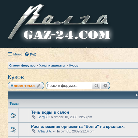
Меню
FAQ
Список форумов
Узлы и агрегаты
Кузов
Кузов
Поиск
Расширенный
Новая тема
Т
Темы
Течь воды в салон
Serg333
» Чт авг 10, 2006 19:58 pm
Расположение орнамента "Волга" на крыльях.
Al'ba S.A.
» Пн окт 05, 2009 21:14 pm