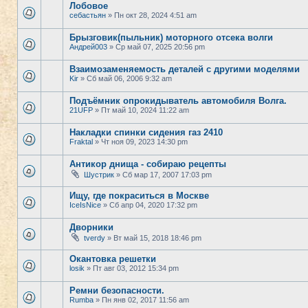
Лобовое
себастьян
» Пн окт 28, 2024 4:51 am
Брызговик(пыльник) моторного отсека волги
Андрей003
» Ср май 07, 2025 20:56 pm
Взаимозаменяемость деталей с другими моделями
Kir
» Сб май 06, 2006 9:32 am
Подъёмник опрокидыватель автомобиля Волга.
21UFP
» Пт май 10, 2024 11:22 am
Накладки спинки сидения газ 2410
Fraktal
» Чт ноя 09, 2023 14:30 pm
Антикор днища - собираю рецепты
Шустрик
» Сб мар 17, 2007 17:03 pm
Ищу, где покраситься в Москве
IceIsNice
» Сб апр 04, 2020 17:32 pm
Дворники
tverdy
» Вт май 15, 2018 18:46 pm
Окантовка решетки
losik
» Пт авг 03, 2012 15:34 pm
Ремни безопасности.
Rumba
» Пн янв 02, 2017 11:56 am