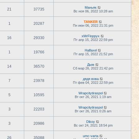
Маньяк
21
37735
Вс ноя 06, 2022 10:28 am
TANKER
1
20287
Пн июн 06, 2022 21:31 pm
xMrFloppyx
16
29330
Пт апр 15, 2022 22:59 pm
Halfaxel
1
19766
Пт апр 15, 2022 21:52 pm
Дым
14
36570
Сб мар 26, 2022 21:42 pm
дядя вова
7
23978
Пт фев 04, 2022 22:59 pm
Wrapcitytiraspol
5
10595
Вт окт 26, 2021 1:19 am
Wrapcitytiraspol
3
22203
Вт окт 26, 2021 0:26 am
Dikoy
3
20986
Вс окт 24, 2021 18:54 pm
umc-varta
26
35088