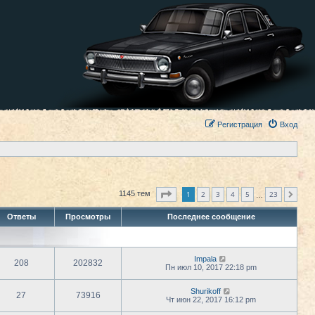
Регистрация
Вход
Страница
1
из
23
1
2
3
4
5
23
1145 тем
След.
…
Ответы
Просмотры
Последнее сообщение
Impala
208
202832
Пн июл 10, 2017 22:18 pm
Shurikoff
27
73916
Чт июн 22, 2017 16:12 pm