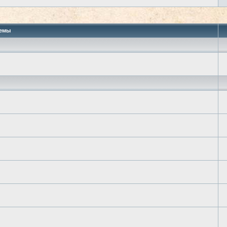
 поиск
емы