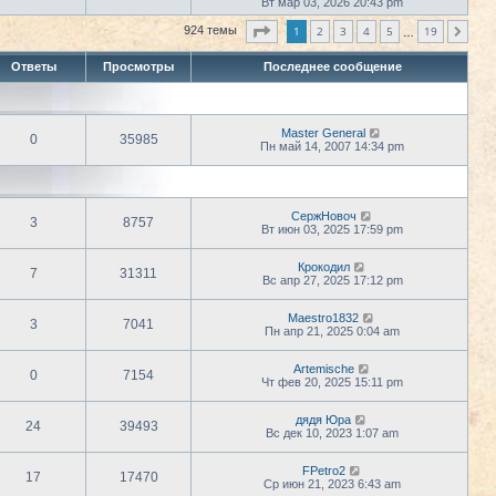
е
Вт мар 03, 2026 20:43 pm
т
о
р
и
с
е
Страница
1
из
19
1
2
3
к
4
5
19
924 темы
л
След.
…
й
п
е
т
о
д
Ответы
Просмотры
Последнее сообщение
и
с
н
к
л
е
п
е
м
о
д
у
с
н
с
Master General
л
е
0
35985
о
Пн май 14, 2007 14:34 pm
е
м
о
д
у
б
н
с
щ
е
о
е
м
о
н
у
СержНовоч
б
и
3
8757
с
Вт июн 03, 2025 17:59 pm
щ
ю
о
е
о
н
Крокодил
б
и
7
31311
Вс апр 27, 2025 17:12 pm
щ
ю
е
н
Maestro1832
и
3
7041
Пн апр 21, 2025 0:04 am
ю
Artemische
0
7154
Чт фев 20, 2025 15:11 pm
дядя Юра
24
39493
Вс дек 10, 2023 1:07 am
FPetro2
17
17470
Ср июн 21, 2023 6:43 am