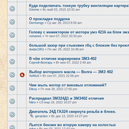
Куда подключать тонкую трубку вентиляции картера
Gimme
» Вс май 03, 2015 10:32 am
О прокладке поддона
Dermengy
» Ср авг 28, 2013 8:00 am
Голову с инжектором от мотора умз 4216 на блок зм
romanes
» Чт июл 07, 2022 20:33 pm
большой зазор при стыковке гбц с блоком без прок
dudar1951
» Пн авг 29, 2022 16:48 pm
В чём отличие маркировки ЗМЗ-402
Сергей-Волгарь
» Вт июн 07, 2022 2:49 am
Выбор моторного масла — Волга — ЗМЗ 402
XeMuS
» Вт сен 07, 2021 22:56 pm
Чем мыть мотор от вековых отложений?
Dikoy
» Пт янв 28, 2022 17:50 pm
Распредвал ЗМЗ24Д1 и ЗМЗ402 отличия
Nitro
» Сб мар 19, 2022 16:07 pm
Двигатель 24Д ГАЗ24 свернута резьба в блоке.
gerardov
» Вс дек 13, 2020 14:27 pm
Льется бензин во вторую камеру на холостых
mike
» Вт авг 03, 2021 17:43 pm