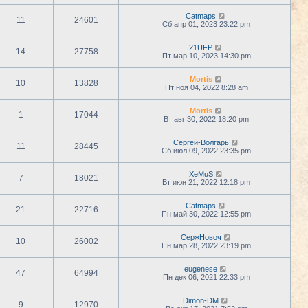
Catmaps
11
24601
Сб апр 01, 2023 23:22 pm
21UFP
14
27758
Пт мар 10, 2023 14:30 pm
Mortis
10
13828
Пт ноя 04, 2022 8:28 am
Mortis
1
17044
Вт авг 30, 2022 18:20 pm
Сергей-Волгарь
11
28445
Сб июл 09, 2022 23:35 pm
XeMuS
7
18021
Вт июн 21, 2022 12:18 pm
Catmaps
21
22716
Пн май 30, 2022 12:55 pm
СержНовоч
10
26002
Пн мар 28, 2022 23:19 pm
eugenese
47
64994
Пн дек 06, 2021 22:33 pm
Dimon-DM
9
12970