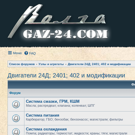
Меню
FAQ
Список форумов
Узлы и агрегаты
Двигатели 24Д; 2401; 402 и модификации
Двигатели 24Д; 2401; 402 и модификации
Ф
Форум
Система смазки, ГРМ, КШМ
Масла; распредвал; клапана; коленвал; ШПГ
Система питания
Карбюратор; ГБО; бензобак; бензонасос; магистрали; фильтры
Система охлаждения
Помпа; радиаторы; термостат; жидкости; краны; тяги; магистрали