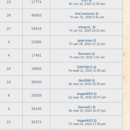
КЭП
19
17774
Вс окт 18, 2020 11:04 am
NoComments
29
46683
Чт окт 15, 2020 0:41 am
shtepsel_
37
54618
Чт окт 01, 2020 16:22 pm
дядя вова
4
23385
Пт авг 28, 2020 21:11 pm
Bormann
4
17491
Чт июн 04, 2020 1:01 am
ПАРОВОЗ
16
18856
Пн май 11, 2020 11:05 am
AlexBAM
10
30540
Вт апр 14, 2020 23:35 pm
Андрей003
8
28359
Ср мар 25, 2020 20:07 pm
Евгений I
4
26146
Вс янв 19, 2020 16:47 pm
Андрей003
22
35373
Пт янв 03, 2020 17:30 pm