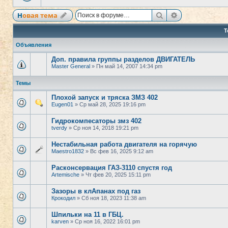
Поиск
Расширенный
Новая тема
Т
Объявления
Доп. правила группы разделов ДВИГАТЕЛЬ
Master General
» Пн май 14, 2007 14:34 pm
Темы
Плохой запуск и тряска ЗМЗ 402
Eugen01
» Ср май 28, 2025 19:16 pm
Гидрокомпесаторы змз 402
tverdy
» Ср ноя 14, 2018 19:21 pm
Нестабильная работа двигателя на горячую
Maestro1832
» Вс фев 16, 2025 9:12 am
Расконсервация ГАЗ-3110 спустя год
Artemische
» Чт фев 20, 2025 15:11 pm
Зазоры в клАпанах под газ
Крокодил
» Сб ноя 18, 2023 11:38 am
Шпильки на 11 в ГБЦ.
karven
» Ср ноя 16, 2022 16:01 pm