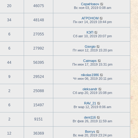
СержНовоч
20
46075
Вс ноя 03, 2019 0:08 am
АГРОНОМ
34
48148
Пн окт 14, 2019 19:44 pm
КЭП
6
27055
Сб авг 10, 2019 20:07 pm
Giorgio
6
27992
Пт июл 12, 2019 15:20 pm
Catmaps
44
56395
Пн июн 17, 2019 15:31 pm
nikolas1986
9
29524
Чт июн 06, 2019 20:11 pm
oleksandr
2
25088
Сб апр 20, 2019 15:08 pm
RAV_21
6
15497
Вт мар 12, 2019 8:06 am
dent116
2
9151
Вт фев 26, 2019 11:59 am
Borrys
12
36369
Вс янв 20, 2019 23:24 pm