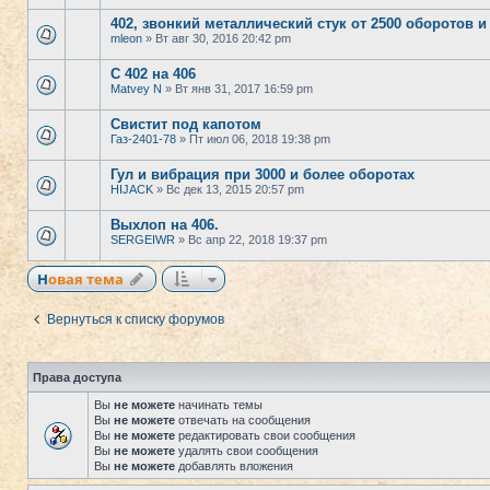
402, звонкий металлический стук от 2500 оборотов 
mleon
» Вт авг 30, 2016 20:42 pm
С 402 на 406
Matvey N
» Вт янв 31, 2017 16:59 pm
Свистит под капотом
Газ-2401-78
» Пт июл 06, 2018 19:38 pm
Гул и вибрация при 3000 и более оборотах
HIJACK
» Вс дек 13, 2015 20:57 pm
Выхлоп на 406.
SERGEIWR
» Вс апр 22, 2018 19:37 pm
Новая тема
Вернуться к списку форумов
Права доступа
Вы
не можете
начинать темы
Вы
не можете
отвечать на сообщения
Вы
не можете
редактировать свои сообщения
Вы
не можете
удалять свои сообщения
Вы
не можете
добавлять вложения