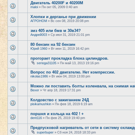
Двигатель 40200F и 40200M
maloi
» Пн окт 05, 2009 0:40 am
Хлопки и дерганье при движении
АГРОНОМ
» Вс сен 08, 2019 20:08 pm
змз 405 или бмв м 30в34?
Андрей003
» Ср июл 31, 2019 21:01 pm
80 бензин на 92 бензин
Юрий 1960
» Вт июн 11, 2019 16:42 pm
прогорает прокладка блока цилиндров.
serioga31105
» Пн май 13, 2013 19:16 pm
Вопрос по 402 двигателю. Нет компрессии.
nikolas1986
» Вт июн 04, 2019 13:00 pm
Можно ли поставить болты коленвала, на снимая на
Bexer
» Чт апр 18, 2019 17:31 pm
Колдовство с зажиганием 24Д
pisikamushkin
» Пн фев 18, 2019 6:19 am
поршня и кольца на 402 ! +
dent116
» Пн фев 25, 2019 19:40 pm
Предпусковой нагреватель от сети в систему охлаж
superbuper
» Сб ноя 24, 2018 18:33 pm