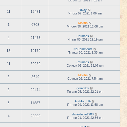
Вс окт 17, 2021 7:52 am
Dikoy
11
12471
Чт окт 07, 2021 1:06 am
Mortis
1
6703
Чт сен 30, 2021 12:08 pm
Catmaps
4
21473
Чт авг 05, 2021 22:19 pm
NoComments
13
19179
Пт июл 30, 2021 1:35 am
Catmaps
11
30289
Ср июн 09, 2021 13:07 pm
Mortis
3
8649
Ср июн 02, 2021 7:54 am
gerardov
3
22474
Пн апр 05, 2021 22:01 pm
Gektor_UA
5
11887
Пт янв 29, 2021 11:58 am
daniadania1908
4
23002
Пт янв 01, 2021 22:36 pm