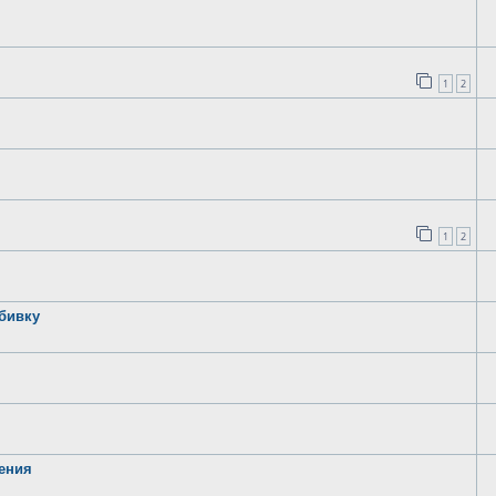
1
2
1
2
бивку
дения