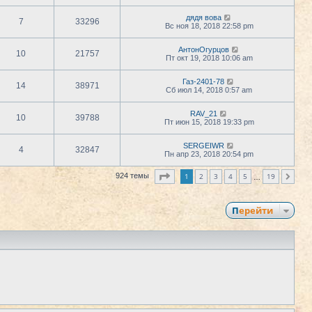
дядя вова
7
33296
Вс ноя 18, 2018 22:58 pm
АнтонОгурцов
10
21757
Пт окт 19, 2018 10:06 am
Газ-2401-78
14
38971
Сб июл 14, 2018 0:57 am
RAV_21
10
39788
Пт июн 15, 2018 19:33 pm
SERGEIWR
4
32847
Пн апр 23, 2018 20:54 pm
Страница
1
из
19
1
2
3
4
5
19
924 темы
След.
…
Перейти