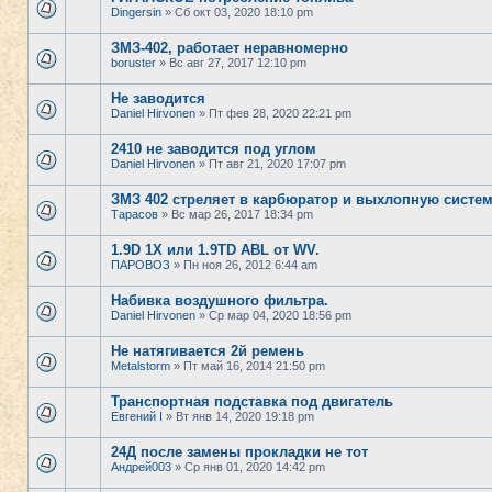
Dingersin
» Сб окт 03, 2020 18:10 pm
ЗМЗ-402, работает неравномерно
boruster
» Вс авг 27, 2017 12:10 pm
Не заводится
Daniel Hirvonen
» Пт фев 28, 2020 22:21 pm
2410 не заводится под углом
Daniel Hirvonen
» Пт авг 21, 2020 17:07 pm
ЗМЗ 402 стреляет в карбюратор и выхлопную систем
Тарасов
» Вс мар 26, 2017 18:34 pm
1.9D 1X или 1.9TD ABL от WV.
ПАРОВОЗ
» Пн ноя 26, 2012 6:44 am
Набивка воздушного фильтра.
Daniel Hirvonen
» Ср мар 04, 2020 18:56 pm
Не натягивается 2й ремень
Metalstorm
» Пт май 16, 2014 21:50 pm
Транспортная подставка под двигатель
Евгений I
» Вт янв 14, 2020 19:18 pm
24Д после замены прокладки не тот
Андрей003
» Ср янв 01, 2020 14:42 pm