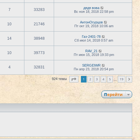
дядя вова
7
33283
Вс ноя 18, 2018 22:58 pm
АнтонОгурцов
10
21746
Пт окт 19, 2018 10:06 am
Газ-2401-78
14
38948
Сб июл 14, 2018 0:57 am
RAV_21
10
39773
Пт июн 15, 2018 19:33 pm
SERGEIWR
4
32831
Пн апр 23, 2018 20:54 pm
Страница
1
из
19
1
2
3
4
5
19
924 темы
След.
…
Перейти