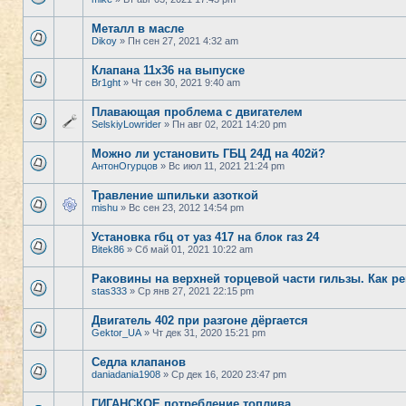
Металл в масле
Dikoy
» Пн сен 27, 2021 4:32 am
Клапана 11х36 на выпуске
Br1ght
» Чт сен 30, 2021 9:40 am
Плавающая проблема с двигателем
SelskiyLowrider
» Пн авг 02, 2021 14:20 pm
Можно ли установить ГБЦ 24Д на 402й?
АнтонОгурцов
» Вс июл 11, 2021 21:24 pm
Травление шпильки азоткой
mishu
» Вс сен 23, 2012 14:54 pm
Установка гбц от уаз 417 на блок газ 24
Bitek86
» Сб май 01, 2021 10:22 am
Раковины на верхней торцевой части гильзы. Как р
stas333
» Ср янв 27, 2021 22:15 pm
Двигатель 402 при разгоне дёргается
Gektor_UA
» Чт дек 31, 2020 15:21 pm
Седла клапанов
daniadania1908
» Ср дек 16, 2020 23:47 pm
ГИГАНСКОЕ потребление топлива