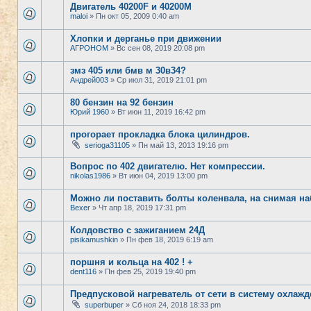
Двигатель 40200F и 40200M
maloi
» Пн окт 05, 2009 0:40 am
Хлопки и дерганье при движении
АГРОНОМ
» Вс сен 08, 2019 20:08 pm
змз 405 или бмв м 30в34?
Андрей003
» Ср июл 31, 2019 21:01 pm
80 бензин на 92 бензин
Юрий 1960
» Вт июн 11, 2019 16:42 pm
прогорает прокладка блока цилиндров.
serioga31105
» Пн май 13, 2013 19:16 pm
Вопрос по 402 двигателю. Нет компрессии.
nikolas1986
» Вт июн 04, 2019 13:00 pm
Можно ли поставить болты коленвала, на снимая на
Bexer
» Чт апр 18, 2019 17:31 pm
Колдовство с зажиганием 24Д
pisikamushkin
» Пн фев 18, 2019 6:19 am
поршня и кольца на 402 ! +
dent116
» Пн фев 25, 2019 19:40 pm
Предпусковой нагреватель от сети в систему охлаж
superbuper
» Сб ноя 24, 2018 18:33 pm