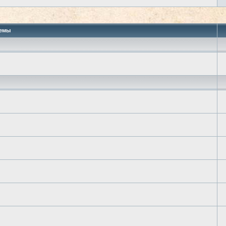
 поиск
емы