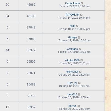
СержНовоч
20
46062
Вс ноя 03, 2019 0:08 am
АГРОНОМ
34
48130
Пн окт 14, 2019 19:44 pm
КЭП
6
27048
Сб авг 10, 2019 20:07 pm
Giorgio
6
27980
Пт июл 12, 2019 15:20 pm
Catmaps
44
56372
Пн июн 17, 2019 15:31 pm
nikolas1986
9
29505
Чт июн 06, 2019 20:11 pm
oleksandr
2
25071
Сб апр 20, 2019 15:08 pm
RAV_21
6
15483
Вт мар 12, 2019 8:06 am
dent116
2
9143
Вт фев 26, 2019 11:59 am
Borrys
12
36357
Вс янв 20, 2019 23:24 pm