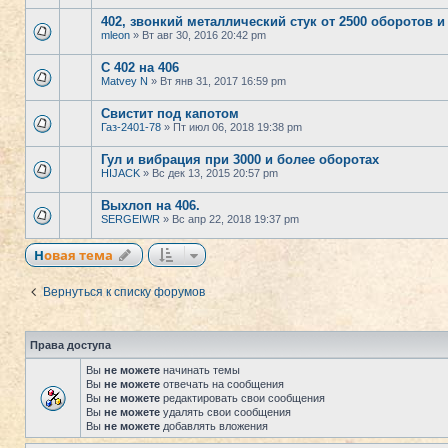
402, звонкий металлический стук от 2500 оборотов 
mleon
» Вт авг 30, 2016 20:42 pm
С 402 на 406
Matvey N
» Вт янв 31, 2017 16:59 pm
Свистит под капотом
Газ-2401-78
» Пт июл 06, 2018 19:38 pm
Гул и вибрация при 3000 и более оборотах
HIJACK
» Вс дек 13, 2015 20:57 pm
Выхлоп на 406.
SERGEIWR
» Вс апр 22, 2018 19:37 pm
Новая тема
Вернуться к списку форумов
Права доступа
Вы
не можете
начинать темы
Вы
не можете
отвечать на сообщения
Вы
не можете
редактировать свои сообщения
Вы
не можете
удалять свои сообщения
Вы
не можете
добавлять вложения