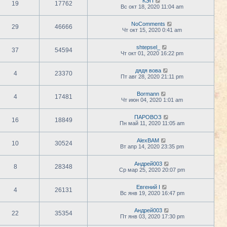
КЭП
19
17762
Вс окт 18, 2020 11:04 am
NoComments
29
46666
Чт окт 15, 2020 0:41 am
shtepsel_
37
54594
Чт окт 01, 2020 16:22 pm
дядя вова
4
23370
Пт авг 28, 2020 21:11 pm
Bormann
4
17481
Чт июн 04, 2020 1:01 am
ПАРОВОЗ
16
18849
Пн май 11, 2020 11:05 am
AlexBAM
10
30524
Вт апр 14, 2020 23:35 pm
Андрей003
8
28348
Ср мар 25, 2020 20:07 pm
Евгений I
4
26131
Вс янв 19, 2020 16:47 pm
Андрей003
22
35354
Пт янв 03, 2020 17:30 pm