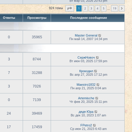
е
Вт мар 03, 2026 20:43 pm
т
о
р
и
с
е
Страница
1
из
19
1
2
3
к
4
5
19
924 темы
л
След.
…
й
п
е
т
о
д
Ответы
Просмотры
Последнее сообщение
и
с
н
к
л
е
п
е
м
о
д
у
с
н
с
Master General
л
е
0
35965
о
Пн май 14, 2007 14:34 pm
е
м
о
д
у
б
н
с
щ
е
о
е
м
о
н
у
СержНовоч
б
и
3
8744
с
Вт июн 03, 2025 17:59 pm
щ
ю
о
е
о
н
Крокодил
б
и
7
31288
Вс апр 27, 2025 17:12 pm
щ
ю
е
н
Maestro1832
и
3
7026
Пн апр 21, 2025 0:04 am
ю
Artemische
0
7139
Чт фев 20, 2025 15:11 pm
дядя Юра
24
39469
Вс дек 10, 2023 1:07 am
FPetro2
17
17459
Ср июн 21, 2023 6:43 am