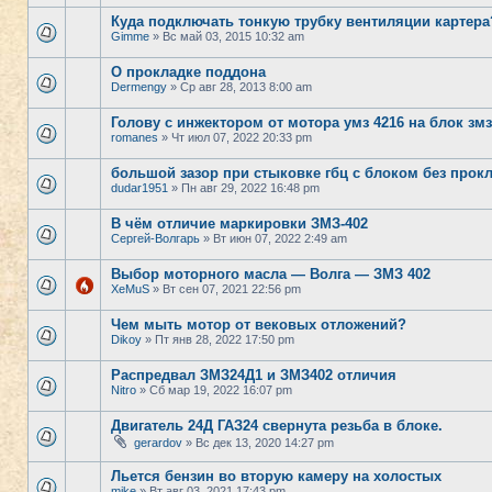
Куда подключать тонкую трубку вентиляции картера
Gimme
» Вс май 03, 2015 10:32 am
О прокладке поддона
Dermengy
» Ср авг 28, 2013 8:00 am
Голову с инжектором от мотора умз 4216 на блок зм
romanes
» Чт июл 07, 2022 20:33 pm
большой зазор при стыковке гбц с блоком без прок
dudar1951
» Пн авг 29, 2022 16:48 pm
В чём отличие маркировки ЗМЗ-402
Сергей-Волгарь
» Вт июн 07, 2022 2:49 am
Выбор моторного масла — Волга — ЗМЗ 402
XeMuS
» Вт сен 07, 2021 22:56 pm
Чем мыть мотор от вековых отложений?
Dikoy
» Пт янв 28, 2022 17:50 pm
Распредвал ЗМЗ24Д1 и ЗМЗ402 отличия
Nitro
» Сб мар 19, 2022 16:07 pm
Двигатель 24Д ГАЗ24 свернута резьба в блоке.
gerardov
» Вс дек 13, 2020 14:27 pm
Льется бензин во вторую камеру на холостых
mike
» Вт авг 03, 2021 17:43 pm