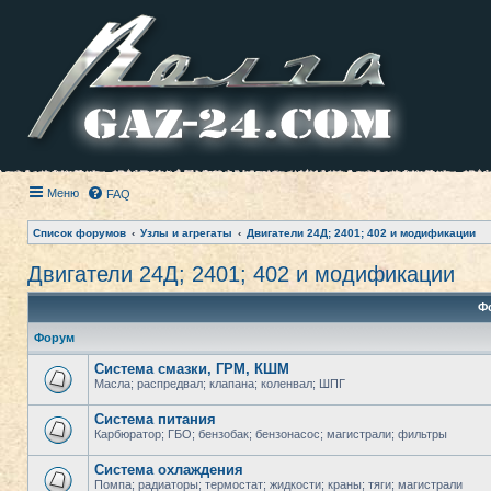
Меню
FAQ
Список форумов
Узлы и агрегаты
Двигатели 24Д; 2401; 402 и модификации
Двигатели 24Д; 2401; 402 и модификации
Ф
Форум
Система смазки, ГРМ, КШМ
Масла; распредвал; клапана; коленвал; ШПГ
Система питания
Карбюратор; ГБО; бензобак; бензонасос; магистрали; фильтры
Система охлаждения
Помпа; радиаторы; термостат; жидкости; краны; тяги; магистрали