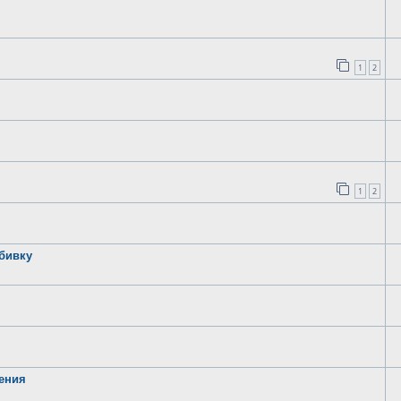
1
2
1
2
бивку
дения