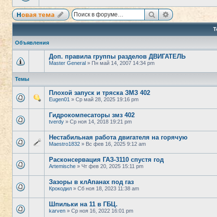
Поиск
Расширенный
Новая тема
Т
Объявления
Доп. правила группы разделов ДВИГАТЕЛЬ
Master General
» Пн май 14, 2007 14:34 pm
Темы
Плохой запуск и тряска ЗМЗ 402
Eugen01
» Ср май 28, 2025 19:16 pm
Гидрокомпесаторы змз 402
tverdy
» Ср ноя 14, 2018 19:21 pm
Нестабильная работа двигателя на горячую
Maestro1832
» Вс фев 16, 2025 9:12 am
Расконсервация ГАЗ-3110 спустя год
Artemische
» Чт фев 20, 2025 15:11 pm
Зазоры в клАпанах под газ
Крокодил
» Сб ноя 18, 2023 11:38 am
Шпильки на 11 в ГБЦ.
karven
» Ср ноя 16, 2022 16:01 pm