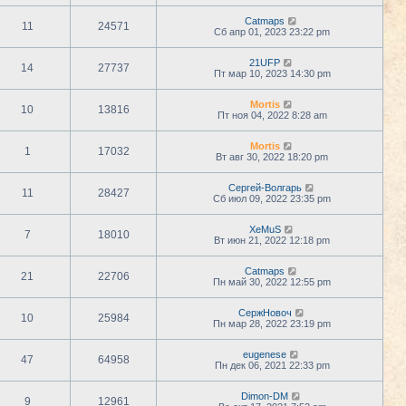
Catmaps
11
24571
Сб апр 01, 2023 23:22 pm
21UFP
14
27737
Пт мар 10, 2023 14:30 pm
Mortis
10
13816
Пт ноя 04, 2022 8:28 am
Mortis
1
17032
Вт авг 30, 2022 18:20 pm
Сергей-Волгарь
11
28427
Сб июл 09, 2022 23:35 pm
XeMuS
7
18010
Вт июн 21, 2022 12:18 pm
Catmaps
21
22706
Пн май 30, 2022 12:55 pm
СержНовоч
10
25984
Пн мар 28, 2022 23:19 pm
eugenese
47
64958
Пн дек 06, 2021 22:33 pm
Dimon-DM
9
12961