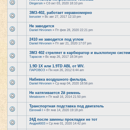
Dingersin
» Сб окт 03, 2020 18:10 pm
ЗМЗ-402, работает неравномерно
boruster
» Вс авг 27, 2017 12:10 pm
Не заводится
Daniel Hirvonen
» Пт фев 28, 2020 22:21 pm
2410 не заводится под углом
Daniel Hirvonen
» Пт авг 21, 2020 17:07 pm
ЗМЗ 402 стреляет в карбюратор и выхлопную систем
Тарасов
» Вс мар 26, 2017 18:34 pm
1.9D 1X или 1.9TD ABL от WV.
ПАРОВОЗ
» Пн ноя 26, 2012 6:44 am
Набивка воздушного фильтра.
Daniel Hirvonen
» Ср мар 04, 2020 18:56 pm
Не натягивается 2й ремень
Metalstorm
» Пт май 16, 2014 21:50 pm
Транспортная подставка под двигатель
Евгений I
» Вт янв 14, 2020 19:18 pm
24Д после замены прокладки не тот
Андрей003
» Ср янв 01, 2020 14:42 pm