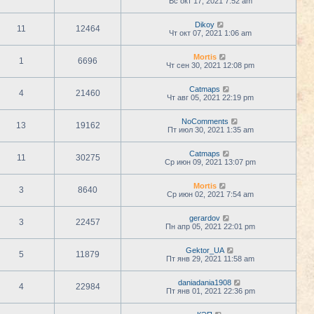
Вс окт 17, 2021 7:52 am
Dikoy
11
12464
Чт окт 07, 2021 1:06 am
Mortis
1
6696
Чт сен 30, 2021 12:08 pm
Catmaps
4
21460
Чт авг 05, 2021 22:19 pm
NoComments
13
19162
Пт июл 30, 2021 1:35 am
Catmaps
11
30275
Ср июн 09, 2021 13:07 pm
Mortis
3
8640
Ср июн 02, 2021 7:54 am
gerardov
3
22457
Пн апр 05, 2021 22:01 pm
Gektor_UA
5
11879
Пт янв 29, 2021 11:58 am
daniadania1908
4
22984
Пт янв 01, 2021 22:36 pm