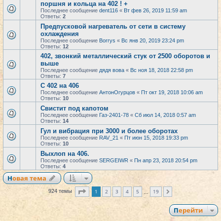
поршня и кольца на 402 ! +
Последнее сообщение
dent116
«
Вт фев 26, 2019 11:59 am
Ответы:
2
Предпусковой нагреватель от сети в систему
охлаждения
Последнее сообщение
Borrys
«
Вс янв 20, 2019 23:24 pm
Ответы:
12
402, звонкий металлический стук от 2500 оборотов и
выше
Последнее сообщение
дядя вова
«
Вс ноя 18, 2018 22:58 pm
Ответы:
7
С 402 на 406
Последнее сообщение
АнтонОгурцов
«
Пт окт 19, 2018 10:06 am
Ответы:
10
Свистит под капотом
Последнее сообщение
Газ-2401-78
«
Сб июл 14, 2018 0:57 am
Ответы:
14
Гул и вибрация при 3000 и более оборотах
Последнее сообщение
RAV_21
«
Пт июн 15, 2018 19:33 pm
Ответы:
10
Выхлоп на 406.
Последнее сообщение
SERGEIWR
«
Пн апр 23, 2018 20:54 pm
Ответы:
4
Новая тема
Страница
1
из
19
1
2
3
4
5
19
924 темы
След.
…
Перейти