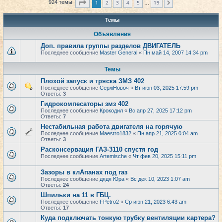
Страница
1
из
19
1
2
3
4
5
19
924 темы
След.
…
Темы
Объявления
Доп. правила группы разделов ДВИГАТЕЛЬ
Последнее сообщение
Master General
«
Пн май 14, 2007 14:34 pm
Темы
Плохой запуск и тряска ЗМЗ 402
Последнее сообщение
СержНовоч
«
Вт июн 03, 2025 17:59 pm
Ответы:
3
Гидрокомпесаторы змз 402
Последнее сообщение
Крокодил
«
Вс апр 27, 2025 17:12 pm
Ответы:
7
Нестабильная работа двигателя на горячую
Последнее сообщение
Maestro1832
«
Пн апр 21, 2025 0:04 am
Ответы:
3
Расконсервация ГАЗ-3110 спустя год
Последнее сообщение
Artemische
«
Чт фев 20, 2025 15:11 pm
Зазоры в клАпанах под газ
Последнее сообщение
дядя Юра
«
Вс дек 10, 2023 1:07 am
Ответы:
24
Шпильки на 11 в ГБЦ.
Последнее сообщение
FPetro2
«
Ср июн 21, 2023 6:43 am
Ответы:
17
Куда подключать тонкую трубку вентиляции картера?