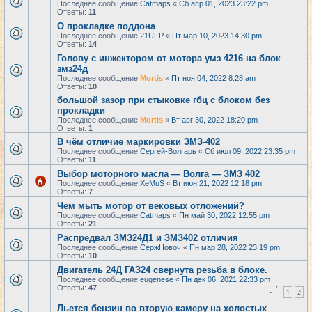
Последнее сообщение
Catmaps
«
Сб апр 01, 2023 23:22 pm
Ответы:
11
О прокладке поддона
Последнее сообщение
21UFP
«
Пт мар 10, 2023 14:30 pm
Ответы:
14
Голову с инжектором от мотора умз 4216 на блок
змз24д
Последнее сообщение
Mortis
«
Пт ноя 04, 2022 8:28 am
Ответы:
10
большой зазор при стыковке гбц с блоком без
прокладки
Последнее сообщение
Mortis
«
Вт авг 30, 2022 18:20 pm
Ответы:
1
В чём отличие маркировки ЗМЗ-402
Последнее сообщение
Сергей-Волгарь
«
Сб июл 09, 2022 23:35 pm
Ответы:
11
Выбор моторного масла — Волга — ЗМЗ 402
Последнее сообщение
XeMuS
«
Вт июн 21, 2022 12:18 pm
Ответы:
7
Чем мыть мотор от вековых отложений?
Последнее сообщение
Catmaps
«
Пн май 30, 2022 12:55 pm
Ответы:
21
Распредвал ЗМЗ24Д1 и ЗМЗ402 отличия
Последнее сообщение
СержНовоч
«
Пн мар 28, 2022 23:19 pm
Ответы:
10
Двигатель 24Д ГАЗ24 свернута резьба в блоке.
Последнее сообщение
eugenese
«
Пн дек 06, 2021 22:33 pm
Ответы:
47
1
2
Льется бензин во вторую камеру на холостых