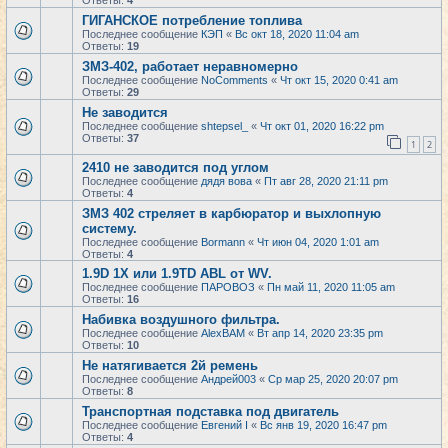
Ответы:
4
ГИГАНСКОЕ потребление топлива
Последнее сообщение
КЭП
«
Вс окт 18, 2020 11:04 am
Ответы:
19
ЗМЗ-402, работает неравномерно
Последнее сообщение
NoComments
«
Чт окт 15, 2020 0:41 am
Ответы:
29
Не заводится
Последнее сообщение
shtepsel_
«
Чт окт 01, 2020 16:22 pm
Ответы:
37
1
2
2410 не заводится под углом
Последнее сообщение
дядя вова
«
Пт авг 28, 2020 21:11 pm
Ответы:
4
ЗМЗ 402 стреляет в карбюратор и выхлопную
систему.
Последнее сообщение
Bormann
«
Чт июн 04, 2020 1:01 am
Ответы:
4
1.9D 1X или 1.9TD ABL от WV.
Последнее сообщение
ПАРОВОЗ
«
Пн май 11, 2020 11:05 am
Ответы:
16
Набивка воздушного фильтра.
Последнее сообщение
AlexBAM
«
Вт апр 14, 2020 23:35 pm
Ответы:
10
Не натягивается 2й ремень
Последнее сообщение
Андрей003
«
Ср мар 25, 2020 20:07 pm
Ответы:
8
Транспортная подставка под двигатель
Последнее сообщение
Евгений I
«
Вс янв 19, 2020 16:47 pm
Ответы:
4