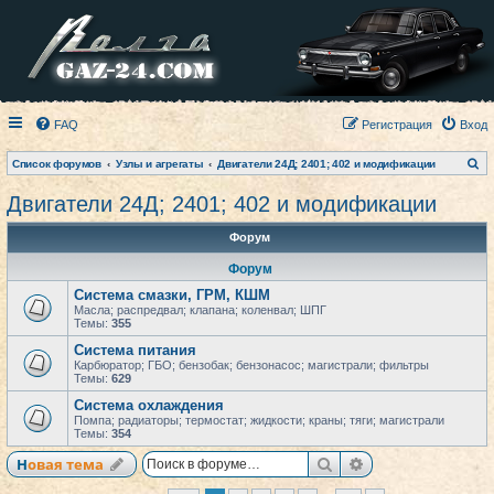
FAQ
Регистрация
Вход
П
Список форумов
Узлы и агрегаты
Двигатели 24Д; 2401; 402 и модификации
о
и
Двигатели 24Д; 2401; 402 и модификации
с
к
Форум
Форум
Система смазки, ГРМ, КШМ
Масла; распредвал; клапана; коленвал; ШПГ
Темы:
355
Система питания
Карбюратор; ГБО; бензобак; бензонасос; магистрали; фильтры
Темы:
629
Система охлаждения
Помпа; радиаторы; термостат; жидкости; краны; тяги; магистрали
Темы:
354
Поиск
Расширенный по
Новая тема