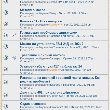
Последнее сообщение
Dimon-DM
«
Вс окт 17, 2021 7:52 am
Ответы:
9
Металл в масле
Последнее сообщение
Dikoy
«
Чт окт 07, 2021 1:06 am
Ответы:
11
Клапана 11х36 на выпуске
Последнее сообщение
Mortis
«
Чт сен 30, 2021 12:08 pm
Ответы:
1
Плавающая проблема с двигателем
Последнее сообщение
Catmaps
«
Чт авг 05, 2021 22:19 pm
Ответы:
4
Можно ли установить ГБЦ 24Д на 402й?
Последнее сообщение
NoComments
«
Пт июл 30, 2021 1:35 am
Ответы:
13
Травление шпильки азоткой
Последнее сообщение
Catmaps
«
Ср июн 09, 2021 13:07 pm
Ответы:
11
Установка гбц от уаз 417 на блок газ 24
Последнее сообщение
Mortis
«
Ср июн 02, 2021 7:54 am
Ответы:
3
Раковины на верхней торцевой части гильзы. Как
решить проблему?
Последнее сообщение
gerardov
«
Пн апр 05, 2021 22:01 pm
Ответы:
3
Двигатель 402 при разгоне дёргается
Последнее сообщение
Gektor_UA
«
Пт янв 29, 2021 11:58 am
Ответы:
5
Седла клапанов
Последнее сообщение
daniadania1908
«
Пт янв 01, 2021 22:36 pm