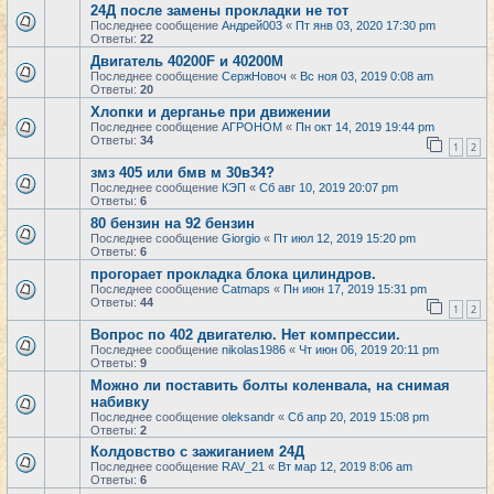
24Д после замены прокладки не тот
Последнее сообщение
Андрей003
«
Пт янв 03, 2020 17:30 pm
Ответы:
22
Двигатель 40200F и 40200M
Последнее сообщение
СержНовоч
«
Вс ноя 03, 2019 0:08 am
Ответы:
20
Хлопки и дерганье при движении
Последнее сообщение
АГРОНОМ
«
Пн окт 14, 2019 19:44 pm
Ответы:
34
1
2
змз 405 или бмв м 30в34?
Последнее сообщение
КЭП
«
Сб авг 10, 2019 20:07 pm
Ответы:
6
80 бензин на 92 бензин
Последнее сообщение
Giorgio
«
Пт июл 12, 2019 15:20 pm
Ответы:
6
прогорает прокладка блока цилиндров.
Последнее сообщение
Catmaps
«
Пн июн 17, 2019 15:31 pm
Ответы:
44
1
2
Вопрос по 402 двигателю. Нет компрессии.
Последнее сообщение
nikolas1986
«
Чт июн 06, 2019 20:11 pm
Ответы:
9
Можно ли поставить болты коленвала, на снимая
набивку
Последнее сообщение
oleksandr
«
Сб апр 20, 2019 15:08 pm
Ответы:
2
Колдовство с зажиганием 24Д
Последнее сообщение
RAV_21
«
Вт мар 12, 2019 8:06 am
Ответы:
6