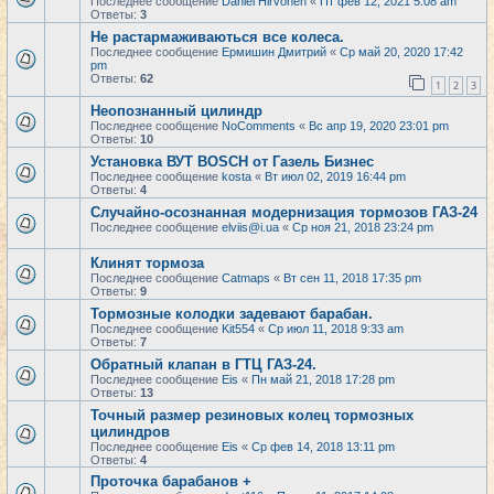
Последнее сообщение
Daniel Hirvonen
«
Пт фев 12, 2021 5:08 am
Ответы:
3
Не растармаживаються все колеса.
Последнее сообщение
Ермишин Дмитрий
«
Ср май 20, 2020 17:42
pm
Ответы:
62
1
2
3
Неопознанный цилиндр
Последнее сообщение
NoComments
«
Вс апр 19, 2020 23:01 pm
Ответы:
10
Установка ВУТ BOSCH от Газель Бизнес
Последнее сообщение
kosta
«
Вт июл 02, 2019 16:44 pm
Ответы:
4
Случайно-осознанная модернизация тормозов ГАЗ-24
Последнее сообщение
elviis@i.ua
«
Ср ноя 21, 2018 23:24 pm
Клинят тормоза
Последнее сообщение
Catmaps
«
Вт сен 11, 2018 17:35 pm
Ответы:
9
Тормозные колодки задевают барабан.
Последнее сообщение
Kit554
«
Ср июл 11, 2018 9:33 am
Ответы:
7
Обратный клапан в ГТЦ ГАЗ-24.
Последнее сообщение
Eis
«
Пн май 21, 2018 17:28 pm
Ответы:
13
Точный размер резиновых колец тормозных
цилиндров
Последнее сообщение
Eis
«
Ср фев 14, 2018 13:11 pm
Ответы:
4
Проточка барабанов +