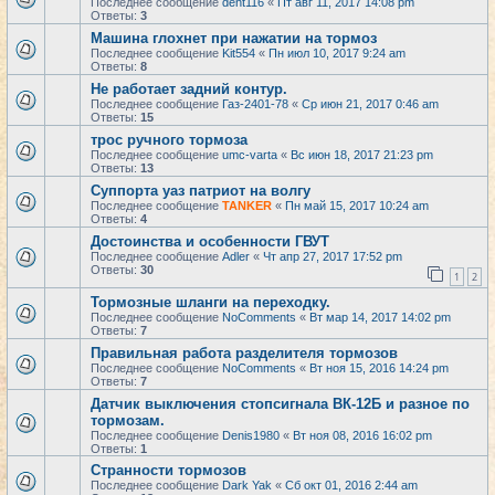
Последнее сообщение
dent116
«
Пт авг 11, 2017 14:08 pm
Ответы:
3
Машина глохнет при нажатии на тормоз
Последнее сообщение
Kit554
«
Пн июл 10, 2017 9:24 am
Ответы:
8
Не работает задний контур.
Последнее сообщение
Газ-2401-78
«
Ср июн 21, 2017 0:46 am
Ответы:
15
трос ручного тормоза
Последнее сообщение
umc-varta
«
Вс июн 18, 2017 21:23 pm
Ответы:
13
Суппорта уаз патриот на волгу
Последнее сообщение
TANKER
«
Пн май 15, 2017 10:24 am
Ответы:
4
Достоинства и особенности ГВУТ
Последнее сообщение
Adler
«
Чт апр 27, 2017 17:52 pm
Ответы:
30
1
2
Тормозные шланги на переходку.
Последнее сообщение
NoComments
«
Вт мар 14, 2017 14:02 pm
Ответы:
7
Правильная работа разделителя тормозов
Последнее сообщение
NoComments
«
Вт ноя 15, 2016 14:24 pm
Ответы:
7
Датчик выключения стопсигнала ВК-12Б и разное по
тормозам.
Последнее сообщение
Denis1980
«
Вт ноя 08, 2016 16:02 pm
Ответы:
1
Странности тормозов
Последнее сообщение
Dark Yak
«
Сб окт 01, 2016 2:44 am