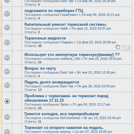
Последнее сообщение
Dark Yak
«
Сб апр 09, 2016 19:38 pm
Ответы:
6
подскажите по переборке ГТЦ
Последнее сообщение
СержНовоч
«
Сб апр 09, 2016 15:21 pm
Ответы:
9
Капитальный ремонт тормозной системы.
Последнее сообщение
Vid0k
«
Пн фев 15, 2016 20:07 pm
Ответы:
2
Тормозные жидкости
Последнее сообщение
Chapaev
«
Ср фев 03, 2016 20:08 pm
Ответы:
38
1
2
Использует кто импортную тормозуху(жижжу) ??
Последнее сообщение
redhand_13th
«
Пт янв 29, 2016 19:53 pm
Ответы:
26
Вопрос по гвуту
Последнее сообщение
Dark Yak
«
Вс янв 03, 2016 12:40 pm
Ответы:
4
Педаль долго возвращается
Последнее сообщение
Dark Yak
«
Пн дек 28, 2015 23:54 pm
Ответы:
13
Проблема с тормозами- не тормозит перед
обновление 17.11.15
Последнее сообщение
Stylus
«
Пт дек 04, 2015 13:17 pm
Ответы:
25
Греются колодки, все перепробывали
Последнее сообщение
NoComments
«
Вт окт 13, 2015 23:44 pm
Ответы:
11
Тормозит со второго нажатия на педаль.
Последнее сообщение
anykey
«
Ср окт 07, 2015 15:05 pm