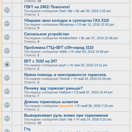
Ответы:
18
ГВУТ на 2401! Помогите!
Последнее сообщение
Dark Yak
«
Вт авг 30, 2016 3:25 am
Ответы:
1
Убираем звон колодок в суппортах ГАЗ-3110
Последнее сообщение
Mizantrop
«
Сб авг 13, 2016 22:42 pm
Ответы:
9
Сигнальное устройство
Последнее сообщение
AvtobusNick
«
Вс авг 07, 2016 22:46 pm
Ответы:
4
Проблемка ГТЦ+ВУТ е39+перед 3110
Последнее сообщение
Vid0k
«
Пт июн 03, 2016 13:46 pm
Ответы:
2
ВУТ с 3102 на 24?
Последнее сообщение
psyh
«
Чт июн 02, 2016 14:11 pm
Ответы:
2
Нужна помощь в неисправности тормозов.
Последнее сообщение
Tixomir
«
Чт май 26, 2016 22:29 pm
Ответы:
2
Почему зад тормозит раньше?
Последнее сообщение
Halfaxel
«
Сб май 07, 2016 15:44 pm
Ответы:
7
Длинна тормозных шлангов
Последнее сообщение
iguana01
«
Пт май 06, 2016 7:20 am
Ответы:
1
Выворачивает руль влево при торможении
Последнее сообщение
Dark Yak
«
Чт апр 14, 2016 0:10 am
Ответы:
10
Гтц