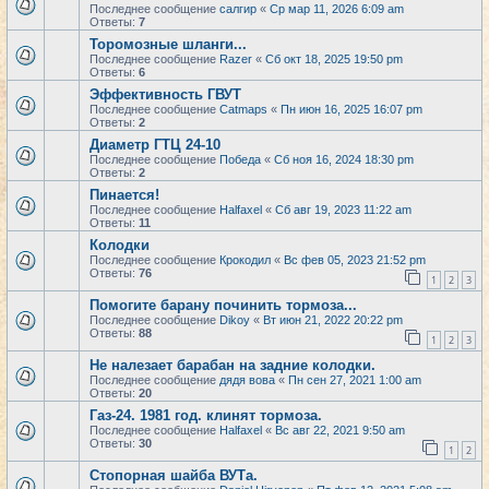
Последнее сообщение
салгир
«
Ср мар 11, 2026 6:09 am
Ответы:
7
Торомозные шланги...
Последнее сообщение
Razer
«
Сб окт 18, 2025 19:50 pm
Ответы:
6
Эффективность ГВУТ
Последнее сообщение
Catmaps
«
Пн июн 16, 2025 16:07 pm
Ответы:
2
Диаметр ГТЦ 24-10
Последнее сообщение
Победа
«
Сб ноя 16, 2024 18:30 pm
Ответы:
2
Пинается!
Последнее сообщение
Halfaxel
«
Сб авг 19, 2023 11:22 am
Ответы:
11
Колодки
Последнее сообщение
Крокодил
«
Вс фев 05, 2023 21:52 pm
Ответы:
76
1
2
3
Помогите барану починить тормоза...
Последнее сообщение
Dikoy
«
Вт июн 21, 2022 20:22 pm
Ответы:
88
1
2
3
Не налезает барабан на задние колодки.
Последнее сообщение
дядя вова
«
Пн сен 27, 2021 1:00 am
Ответы:
20
Газ-24. 1981 год. клинят тормоза.
Последнее сообщение
Halfaxel
«
Вс авг 22, 2021 9:50 am
Ответы:
30
1
2
Стопорная шайба ВУТа.