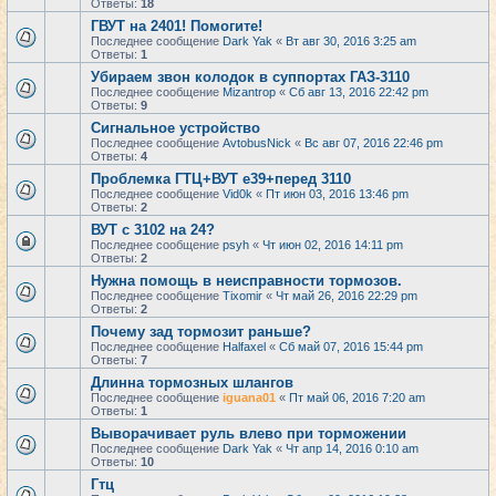
Ответы:
18
ГВУТ на 2401! Помогите!
Последнее сообщение
Dark Yak
«
Вт авг 30, 2016 3:25 am
Ответы:
1
Убираем звон колодок в суппортах ГАЗ-3110
Последнее сообщение
Mizantrop
«
Сб авг 13, 2016 22:42 pm
Ответы:
9
Сигнальное устройство
Последнее сообщение
AvtobusNick
«
Вс авг 07, 2016 22:46 pm
Ответы:
4
Проблемка ГТЦ+ВУТ е39+перед 3110
Последнее сообщение
Vid0k
«
Пт июн 03, 2016 13:46 pm
Ответы:
2
ВУТ с 3102 на 24?
Последнее сообщение
psyh
«
Чт июн 02, 2016 14:11 pm
Ответы:
2
Нужна помощь в неисправности тормозов.
Последнее сообщение
Tixomir
«
Чт май 26, 2016 22:29 pm
Ответы:
2
Почему зад тормозит раньше?
Последнее сообщение
Halfaxel
«
Сб май 07, 2016 15:44 pm
Ответы:
7
Длинна тормозных шлангов
Последнее сообщение
iguana01
«
Пт май 06, 2016 7:20 am
Ответы:
1
Выворачивает руль влево при торможении
Последнее сообщение
Dark Yak
«
Чт апр 14, 2016 0:10 am
Ответы:
10
Гтц