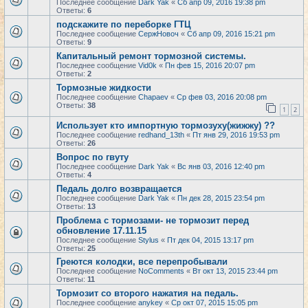
Последнее сообщение
Dark Yak
«
Сб апр 09, 2016 19:38 pm
Ответы:
6
подскажите по переборке ГТЦ
Последнее сообщение
СержНовоч
«
Сб апр 09, 2016 15:21 pm
Ответы:
9
Капитальный ремонт тормозной системы.
Последнее сообщение
Vid0k
«
Пн фев 15, 2016 20:07 pm
Ответы:
2
Тормозные жидкости
Последнее сообщение
Chapaev
«
Ср фев 03, 2016 20:08 pm
Ответы:
38
1
2
Использует кто импортную тормозуху(жижжу) ??
Последнее сообщение
redhand_13th
«
Пт янв 29, 2016 19:53 pm
Ответы:
26
Вопрос по гвуту
Последнее сообщение
Dark Yak
«
Вс янв 03, 2016 12:40 pm
Ответы:
4
Педаль долго возвращается
Последнее сообщение
Dark Yak
«
Пн дек 28, 2015 23:54 pm
Ответы:
13
Проблема с тормозами- не тормозит перед
обновление 17.11.15
Последнее сообщение
Stylus
«
Пт дек 04, 2015 13:17 pm
Ответы:
25
Греются колодки, все перепробывали
Последнее сообщение
NoComments
«
Вт окт 13, 2015 23:44 pm
Ответы:
11
Тормозит со второго нажатия на педаль.
Последнее сообщение
anykey
«
Ср окт 07, 2015 15:05 pm