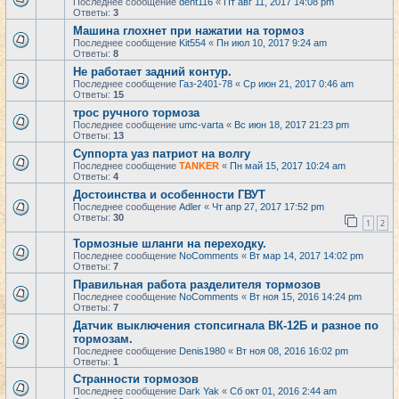
Последнее сообщение
dent116
«
Пт авг 11, 2017 14:08 pm
Ответы:
3
Машина глохнет при нажатии на тормоз
Последнее сообщение
Kit554
«
Пн июл 10, 2017 9:24 am
Ответы:
8
Не работает задний контур.
Последнее сообщение
Газ-2401-78
«
Ср июн 21, 2017 0:46 am
Ответы:
15
трос ручного тормоза
Последнее сообщение
umc-varta
«
Вс июн 18, 2017 21:23 pm
Ответы:
13
Суппорта уаз патриот на волгу
Последнее сообщение
TANKER
«
Пн май 15, 2017 10:24 am
Ответы:
4
Достоинства и особенности ГВУТ
Последнее сообщение
Adler
«
Чт апр 27, 2017 17:52 pm
Ответы:
30
1
2
Тормозные шланги на переходку.
Последнее сообщение
NoComments
«
Вт мар 14, 2017 14:02 pm
Ответы:
7
Правильная работа разделителя тормозов
Последнее сообщение
NoComments
«
Вт ноя 15, 2016 14:24 pm
Ответы:
7
Датчик выключения стопсигнала ВК-12Б и разное по
тормозам.
Последнее сообщение
Denis1980
«
Вт ноя 08, 2016 16:02 pm
Ответы:
1
Странности тормозов
Последнее сообщение
Dark Yak
«
Сб окт 01, 2016 2:44 am