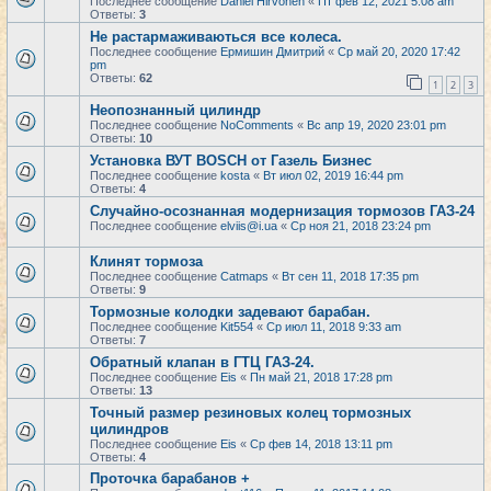
Последнее сообщение
Daniel Hirvonen
«
Пт фев 12, 2021 5:08 am
Ответы:
3
Не растармаживаються все колеса.
Последнее сообщение
Ермишин Дмитрий
«
Ср май 20, 2020 17:42
pm
Ответы:
62
1
2
3
Неопознанный цилиндр
Последнее сообщение
NoComments
«
Вс апр 19, 2020 23:01 pm
Ответы:
10
Установка ВУТ BOSCH от Газель Бизнес
Последнее сообщение
kosta
«
Вт июл 02, 2019 16:44 pm
Ответы:
4
Случайно-осознанная модернизация тормозов ГАЗ-24
Последнее сообщение
elviis@i.ua
«
Ср ноя 21, 2018 23:24 pm
Клинят тормоза
Последнее сообщение
Catmaps
«
Вт сен 11, 2018 17:35 pm
Ответы:
9
Тормозные колодки задевают барабан.
Последнее сообщение
Kit554
«
Ср июл 11, 2018 9:33 am
Ответы:
7
Обратный клапан в ГТЦ ГАЗ-24.
Последнее сообщение
Eis
«
Пн май 21, 2018 17:28 pm
Ответы:
13
Точный размер резиновых колец тормозных
цилиндров
Последнее сообщение
Eis
«
Ср фев 14, 2018 13:11 pm
Ответы:
4
Проточка барабанов +