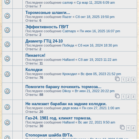
Последнее сообщение
салгир
«
Ср мар 11, 2026 6:09 am
Ответы:
7
Торомозные шланги...
Последнее сообщение
Razer
«
Сб окт 18, 2025 19:50 pm
Ответы:
6
Эффективность ГВУТ
Последнее сообщение
Catmaps
«
Пн июн 16, 2025 16:07 pm
Ответы:
2
Диаметр ГТЦ 24-10
Последнее сообщение
Победа
«
Сб ноя 16, 2024 18:30 pm
Ответы:
2
Пинается!
Последнее сообщение
Halfaxel
«
Сб авг 19, 2023 11:22 am
Ответы:
11
Колодки
Последнее сообщение
Крокодил
«
Вс фев 05, 2023 21:52 pm
Ответы:
76
1
2
3
Помогите барану починить тормоза...
Последнее сообщение
Dikoy
«
Вт июн 21, 2022 20:22 pm
Ответы:
88
1
2
3
Не налезает барабан на задние колодки.
Последнее сообщение
дядя вова
«
Пн сен 27, 2021 1:00 am
Ответы:
20
Газ-24. 1981 год. клинят тормоза.
Последнее сообщение
Halfaxel
«
Вс авг 22, 2021 9:50 am
Ответы:
30
1
2
Стопорная шайба ВУТа.