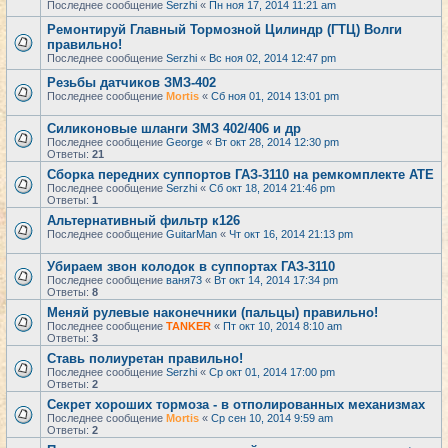
Последнее сообщение
Serzhi
«
Пн ноя 17, 2014 11:21 am
Ремонтируй Главный Тормозной Цилиндр (ГТЦ) Волги
правильно!
Последнее сообщение
Serzhi
«
Вс ноя 02, 2014 12:47 pm
Резьбы датчиков ЗМЗ-402
Последнее сообщение
Mortis
«
Сб ноя 01, 2014 13:01 pm
Cиликоновые шланги ЗМЗ 402/406 и др
Последнее сообщение
George
«
Вт окт 28, 2014 12:30 pm
Ответы:
21
Сборка передних суппортов ГАЗ-3110 на ремкомплекте АТЕ
Последнее сообщение
Serzhi
«
Сб окт 18, 2014 21:46 pm
Ответы:
1
Альтернативный фильтр к126
Последнее сообщение
GuitarMan
«
Чт окт 16, 2014 21:13 pm
Убираем звон колодок в суппортах ГАЗ-3110
Последнее сообщение
ваня73
«
Вт окт 14, 2014 17:34 pm
Ответы:
8
Меняй рулевые наконечники (пальцы) правильно!
Последнее сообщение
TANKER
«
Пт окт 10, 2014 8:10 am
Ответы:
3
Ставь полиуретан правильно!
Последнее сообщение
Serzhi
«
Ср окт 01, 2014 17:00 pm
Ответы:
2
Секрет хороших тормоза - в отполированных механизмах
Последнее сообщение
Mortis
«
Ср сен 10, 2014 9:59 am
Ответы:
2