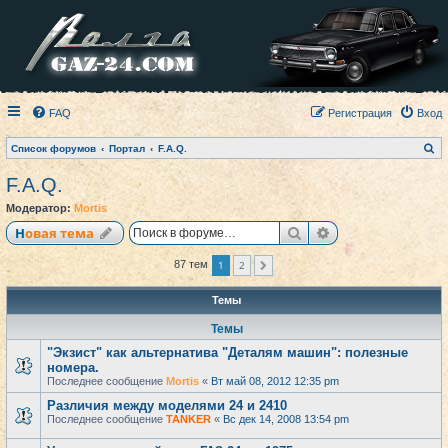
FAQ
Регистрация
Вход
П
Список форумов
Портал
F.A.Q.
о
и
F.A.Q.
с
к
Модератор:
Mortis
Поиск
Расширенный по
Новая тема
1
2
87 тем
След.
Темы
Темы
"Экзист" как альтернатива "Деталям машин": полезные
номера.
Последнее сообщение
Mortis
«
Вт май 08, 2012 12:35 pm
Различия между моделями 24 и 2410
Последнее сообщение
TANKER
«
Вс дек 14, 2008 13:54 pm