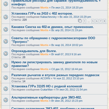
Правильные рессоры для сарайки: грузоподъемность +
комфорт.
Последнее сообщение
Mortis
«
Пн июл 21, 2014 18:20 pm
Установка ГУРа на 2410 с 402 мотором.
Последнее сообщение
Kabachevsky
«
Вс июн 15, 2014 15:29 pm
Ответы:
220
1
5
6
7
8
…
Канавки Сингха на 402-м движке, опыт применения.
Последнее сообщение
Mortis
«
Вс апр 20, 2014 21:19 pm
Советы по обращению с гидрокомпенсаторами ООО
"Прогресс"
Последнее сообщение
Mortis
«
Вс мар 16, 2014 18:02 pm
Опрокидыватель для Волги.
Последнее сообщение
Mortis
«
Вт май 07, 2013 9:16 am
Ответы:
28
Нужно ли регистрировать замену двигателя по новым
правилам?
Последнее сообщение
Mortis
«
Сб дек 15, 2012 16:44 pm
Различия рычагов и втулок разных передних подвесок
Последнее сообщение
ACORN
«
Чт ноя 22, 2012 23:10 pm
Ответы:
14
Установка ГУРа 31105 НО с родной колонкой
Последнее сообщение
GuitarMan
«
Пт июл 20, 2012 21:54 pm
Альтернативные карбюраторы для ЗМЗ-402.
Последнее сообщение
Mortis
«
Вт июн 26, 2012 15:23 pm
Система охлаждения ЗМЗ-402, проблемы и решения.