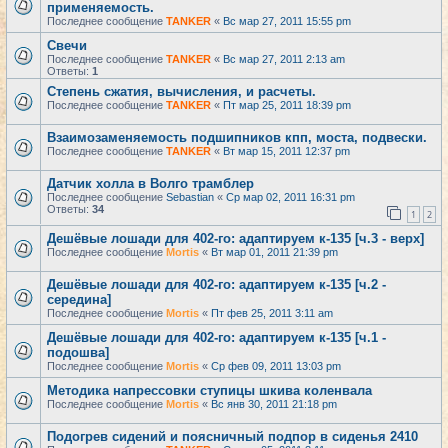
применяемость.
Последнее сообщение
TANKER
«
Вс мар 27, 2011 15:55 pm
Свечи
Последнее сообщение
TANKER
«
Вс мар 27, 2011 2:13 am
Ответы:
1
Степень сжатия, вычисления, и расчеты.
Последнее сообщение
TANKER
«
Пт мар 25, 2011 18:39 pm
Взаимозаменяемость подшипников кпп, моста, подвески.
Последнее сообщение
TANKER
«
Вт мар 15, 2011 12:37 pm
Датчик холла в Волго трамблер
Последнее сообщение
Sebastian
«
Ср мар 02, 2011 16:31 pm
Ответы:
34
1
2
Дешёвые лошади для 402-го: адаптируем к-135 [ч.3 - верх]
Последнее сообщение
Mortis
«
Вт мар 01, 2011 21:39 pm
Дешёвые лошади для 402-го: адаптируем к-135 [ч.2 -
середина]
Последнее сообщение
Mortis
«
Пт фев 25, 2011 3:11 am
Дешёвые лошади для 402-го: адаптируем к-135 [ч.1 -
подошва]
Последнее сообщение
Mortis
«
Ср фев 09, 2011 13:03 pm
Методика напрессовки ступицы шкива коленвала
Последнее сообщение
Mortis
«
Вс янв 30, 2011 21:18 pm
Подогрев сидений и поясничный подпор в сиденья 2410