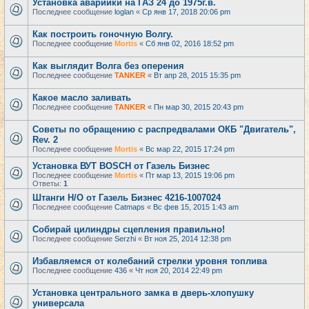
Установка аварийки на ГАЗ 24 до 1975г.в.
Последнее сообщение
loglan
«
Ср янв 17, 2018 20:06 pm
Как построить гоночную Волгу.
Последнее сообщение
Mortis
«
Сб янв 02, 2016 18:52 pm
Как выглядит Волга без оперения
Последнее сообщение
TANKER
«
Вт апр 28, 2015 15:35 pm
Какое масло заливать
Последнее сообщение
TANKER
«
Пн мар 30, 2015 20:43 pm
Советы по обращению с распредвалами ОКБ "Двигатель",
Rev. 2
Последнее сообщение
Mortis
«
Вс мар 22, 2015 17:24 pm
Установка ВУТ BOSCH от Газель Бизнес
Последнее сообщение
Mortis
«
Пт мар 13, 2015 19:06 pm
Ответы:
1
Штанги Н/О от Газель Бизнес 4216-1007024
Последнее сообщение
Catmaps
«
Вс фев 15, 2015 1:43 am
Собирай цилиндры сцепления правильно!
Последнее сообщение
Serzhi
«
Вт ноя 25, 2014 12:38 pm
Избавляемся от колебаний стрелки уровня топлива
Последнее сообщение
436
«
Чт ноя 20, 2014 22:49 pm
Установка центрального замка в дверь-хлопушку
универсала