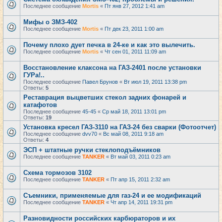
Последнее сообщение
Mortis
«
Пт янв 27, 2012 1:41 am
Мифы о ЗМЗ-402
Последнее сообщение
Mortis
«
Пт дек 23, 2011 1:00 am
Почему плохо дует печка в 24-ке и как это вылечить.
Последнее сообщение
Mortis
«
Чт сен 01, 2011 11:09 am
Восстановление клаксона на ГАЗ-2401 после установки
ГУРа!..
Последнее сообщение
Павел Брунов
«
Вт июл 19, 2011 13:38 pm
Ответы:
5
Реставрация выцветших стекол задних фонарей и
катафотов
Последнее сообщение
45-45
«
Ср май 18, 2011 13:01 pm
Ответы:
19
Установка кресел ГАЗ-3110 на ГАЗ-24 без сварки (Фотоотчет)
Последнее сообщение
dvv70
«
Вс май 08, 2011 9:18 am
Ответы:
4
ЭСП + штатные ручки стеклоподъёмников
Последнее сообщение
TANKER
«
Вт май 03, 2011 0:23 am
Схема тормозов 3102
Последнее сообщение
TANKER
«
Пт апр 15, 2011 2:32 am
Съемники, применяемые для газ-24 и ее модификаций
Последнее сообщение
TANKER
«
Чт апр 14, 2011 19:31 pm
Разновидности российских карбюраторов и их