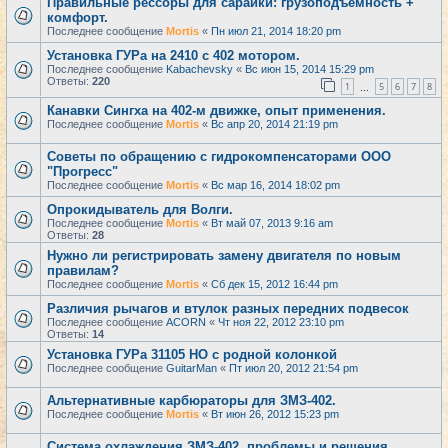
Правильные рессоры для сарайки: грузоподъемность +
комфорт.
Последнее сообщение
Mortis
«
Пн июл 21, 2014 18:20 pm
Установка ГУРа на 2410 с 402 мотором.
Последнее сообщение
Kabachevsky
«
Вс июн 15, 2014 15:29 pm
Ответы:
220
1
5
6
7
8
…
Канавки Сингха на 402-м движке, опыт применения.
Последнее сообщение
Mortis
«
Вс апр 20, 2014 21:19 pm
Советы по обращению с гидрокомпенсаторами ООО
"Прогресс"
Последнее сообщение
Mortis
«
Вс мар 16, 2014 18:02 pm
Опрокидыватель для Волги.
Последнее сообщение
Mortis
«
Вт май 07, 2013 9:16 am
Ответы:
28
Нужно ли регистрировать замену двигателя по новым
правилам?
Последнее сообщение
Mortis
«
Сб дек 15, 2012 16:44 pm
Различия рычагов и втулок разных передних подвесок
Последнее сообщение
ACORN
«
Чт ноя 22, 2012 23:10 pm
Ответы:
14
Установка ГУРа 31105 НО с родной колонкой
Последнее сообщение
GuitarMan
«
Пт июл 20, 2012 21:54 pm
Альтернативные карбюраторы для ЗМЗ-402.
Последнее сообщение
Mortis
«
Вт июн 26, 2012 15:23 pm
Система охлаждения ЗМЗ-402, проблемы и решения.