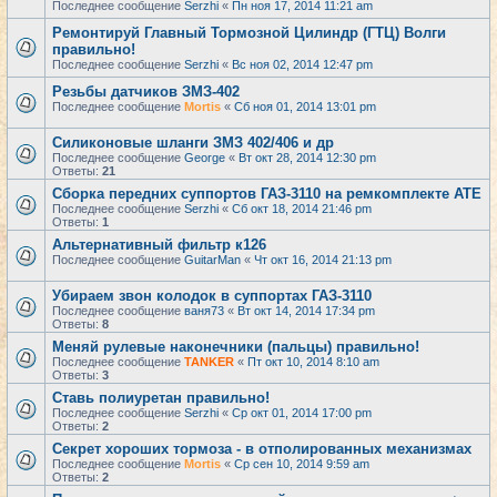
Последнее сообщение
Serzhi
«
Пн ноя 17, 2014 11:21 am
Ремонтируй Главный Тормозной Цилиндр (ГТЦ) Волги
правильно!
Последнее сообщение
Serzhi
«
Вс ноя 02, 2014 12:47 pm
Резьбы датчиков ЗМЗ-402
Последнее сообщение
Mortis
«
Сб ноя 01, 2014 13:01 pm
Cиликоновые шланги ЗМЗ 402/406 и др
Последнее сообщение
George
«
Вт окт 28, 2014 12:30 pm
Ответы:
21
Сборка передних суппортов ГАЗ-3110 на ремкомплекте АТЕ
Последнее сообщение
Serzhi
«
Сб окт 18, 2014 21:46 pm
Ответы:
1
Альтернативный фильтр к126
Последнее сообщение
GuitarMan
«
Чт окт 16, 2014 21:13 pm
Убираем звон колодок в суппортах ГАЗ-3110
Последнее сообщение
ваня73
«
Вт окт 14, 2014 17:34 pm
Ответы:
8
Меняй рулевые наконечники (пальцы) правильно!
Последнее сообщение
TANKER
«
Пт окт 10, 2014 8:10 am
Ответы:
3
Ставь полиуретан правильно!
Последнее сообщение
Serzhi
«
Ср окт 01, 2014 17:00 pm
Ответы:
2
Секрет хороших тормоза - в отполированных механизмах
Последнее сообщение
Mortis
«
Ср сен 10, 2014 9:59 am
Ответы:
2