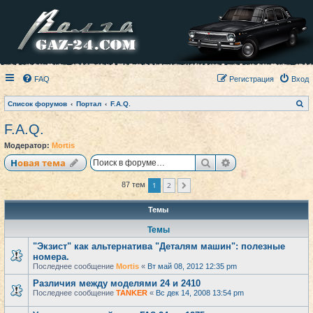
FAQ
Регистрация
Вход
П
Список форумов
Портал
F.A.Q.
о
и
F.A.Q.
с
к
Модератор:
Mortis
Поиск
Расширенный по
Новая тема
1
2
87 тем
След.
Темы
Темы
"Экзист" как альтернатива "Деталям машин": полезные
номера.
Последнее сообщение
Mortis
«
Вт май 08, 2012 12:35 pm
Различия между моделями 24 и 2410
Последнее сообщение
TANKER
«
Вс дек 14, 2008 13:54 pm