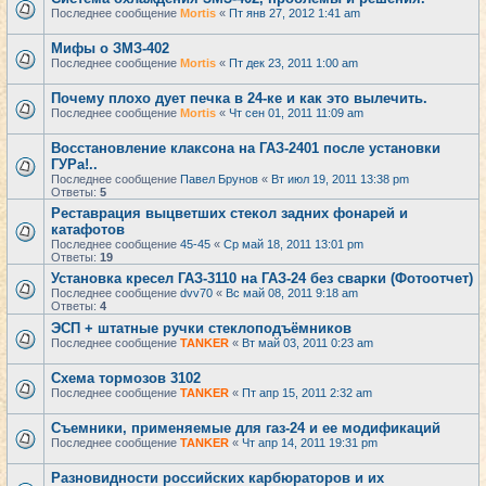
Последнее сообщение
Mortis
«
Пт янв 27, 2012 1:41 am
Мифы о ЗМЗ-402
Последнее сообщение
Mortis
«
Пт дек 23, 2011 1:00 am
Почему плохо дует печка в 24-ке и как это вылечить.
Последнее сообщение
Mortis
«
Чт сен 01, 2011 11:09 am
Восстановление клаксона на ГАЗ-2401 после установки
ГУРа!..
Последнее сообщение
Павел Брунов
«
Вт июл 19, 2011 13:38 pm
Ответы:
5
Реставрация выцветших стекол задних фонарей и
катафотов
Последнее сообщение
45-45
«
Ср май 18, 2011 13:01 pm
Ответы:
19
Установка кресел ГАЗ-3110 на ГАЗ-24 без сварки (Фотоотчет)
Последнее сообщение
dvv70
«
Вс май 08, 2011 9:18 am
Ответы:
4
ЭСП + штатные ручки стеклоподъёмников
Последнее сообщение
TANKER
«
Вт май 03, 2011 0:23 am
Схема тормозов 3102
Последнее сообщение
TANKER
«
Пт апр 15, 2011 2:32 am
Съемники, применяемые для газ-24 и ее модификаций
Последнее сообщение
TANKER
«
Чт апр 14, 2011 19:31 pm
Разновидности российских карбюраторов и их