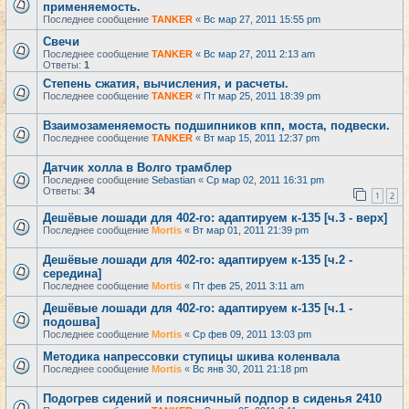
применяемость.
Последнее сообщение
TANKER
«
Вс мар 27, 2011 15:55 pm
Свечи
Последнее сообщение
TANKER
«
Вс мар 27, 2011 2:13 am
Ответы:
1
Степень сжатия, вычисления, и расчеты.
Последнее сообщение
TANKER
«
Пт мар 25, 2011 18:39 pm
Взаимозаменяемость подшипников кпп, моста, подвески.
Последнее сообщение
TANKER
«
Вт мар 15, 2011 12:37 pm
Датчик холла в Волго трамблер
Последнее сообщение
Sebastian
«
Ср мар 02, 2011 16:31 pm
Ответы:
34
1
2
Дешёвые лошади для 402-го: адаптируем к-135 [ч.3 - верх]
Последнее сообщение
Mortis
«
Вт мар 01, 2011 21:39 pm
Дешёвые лошади для 402-го: адаптируем к-135 [ч.2 -
середина]
Последнее сообщение
Mortis
«
Пт фев 25, 2011 3:11 am
Дешёвые лошади для 402-го: адаптируем к-135 [ч.1 -
подошва]
Последнее сообщение
Mortis
«
Ср фев 09, 2011 13:03 pm
Методика напрессовки ступицы шкива коленвала
Последнее сообщение
Mortis
«
Вс янв 30, 2011 21:18 pm
Подогрев сидений и поясничный подпор в сиденья 2410