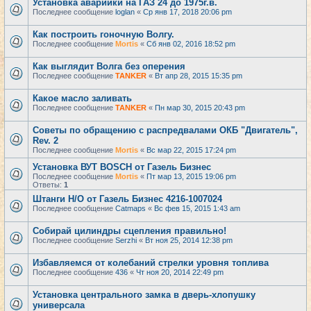
Установка аварийки на ГАЗ 24 до 1975г.в.
Последнее сообщение
loglan
«
Ср янв 17, 2018 20:06 pm
Как построить гоночную Волгу.
Последнее сообщение
Mortis
«
Сб янв 02, 2016 18:52 pm
Как выглядит Волга без оперения
Последнее сообщение
TANKER
«
Вт апр 28, 2015 15:35 pm
Какое масло заливать
Последнее сообщение
TANKER
«
Пн мар 30, 2015 20:43 pm
Советы по обращению с распредвалами ОКБ "Двигатель",
Rev. 2
Последнее сообщение
Mortis
«
Вс мар 22, 2015 17:24 pm
Установка ВУТ BOSCH от Газель Бизнес
Последнее сообщение
Mortis
«
Пт мар 13, 2015 19:06 pm
Ответы:
1
Штанги Н/О от Газель Бизнес 4216-1007024
Последнее сообщение
Catmaps
«
Вс фев 15, 2015 1:43 am
Собирай цилиндры сцепления правильно!
Последнее сообщение
Serzhi
«
Вт ноя 25, 2014 12:38 pm
Избавляемся от колебаний стрелки уровня топлива
Последнее сообщение
436
«
Чт ноя 20, 2014 22:49 pm
Установка центрального замка в дверь-хлопушку
универсала