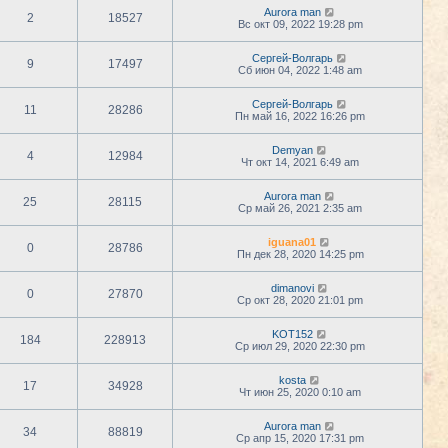
Aurora man
2
18527
Вс окт 09, 2022 19:28 pm
Сергей-Волгарь
9
17497
Сб июн 04, 2022 1:48 am
Сергей-Волгарь
11
28286
Пн май 16, 2022 16:26 pm
Demyan
4
12984
Чт окт 14, 2021 6:49 am
Aurora man
25
28115
Ср май 26, 2021 2:35 am
iguana01
0
28786
Пн дек 28, 2020 14:25 pm
dimanovi
0
27870
Ср окт 28, 2020 21:01 pm
KOT152
184
228913
Ср июл 29, 2020 22:30 pm
kosta
17
34928
Чт июн 25, 2020 0:10 am
Aurora man
34
88819
Ср апр 15, 2020 17:31 pm