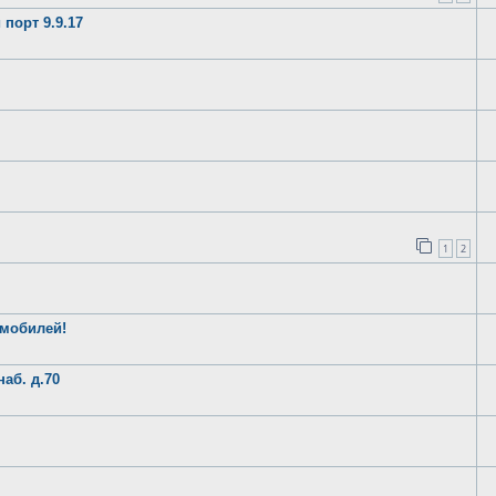
порт 9.9.17
1
2
омобилей!
наб. д.70