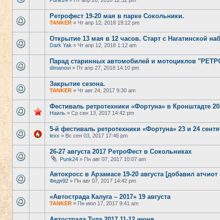
Punk24
» Пт апр 20, 2018 12:52 pm
Ретрофест 19-20 мая в парке Сокольники.
TANKER
» Чт апр 12, 2018 19:12 pm
Открытие 13 мая в 12 часов. Старт с Нагатинской наб
Dark Yak
» Чт апр 12, 2018 1:12 am
Парад старинных автомобилей и мотоциклов "РЕТ
dimanovi
» Пт апр 27, 2018 14:10 pm
Закрытие сезона.
TANKER
» Чт авг 24, 2017 9:30 am
Фестиваль ретротехники «Фортуна» в Кронштадте 20
Наиль
» Ср сен 13, 2017 14:42 pm
5-й фестиваль ретротехники «Фортуна» 23 и 24 сент
lexx
» Вс сен 03, 2017 17:46 pm
26-27 августа 2017 РетроФест в Сокольниках
Punk24
» Пн авг 07, 2017 10:07 am
Автокросс в Арзамасе 19-20 августа [добавил атчиот
Федя92
» Пн авг 07, 2017 14:42 pm
«Автострада Калуга – 2017» 19 августа
TANKER
» Пн июл 17, 2017 9:41 am
Автострада Тула 2017 11-12 июня