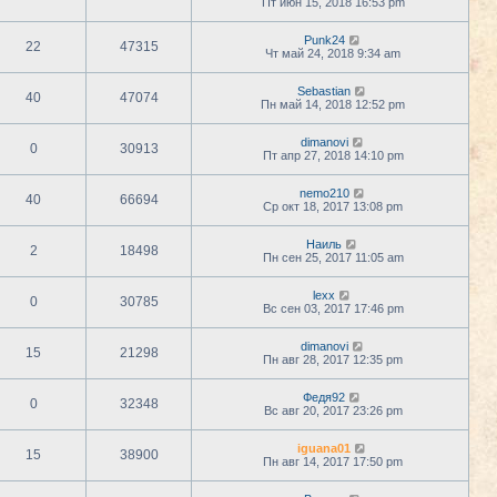
Пт июн 15, 2018 16:53 pm
Punk24
22
47315
Чт май 24, 2018 9:34 am
Sebastian
40
47074
Пн май 14, 2018 12:52 pm
dimanovi
0
30913
Пт апр 27, 2018 14:10 pm
nemo210
40
66694
Ср окт 18, 2017 13:08 pm
Наиль
2
18498
Пн сен 25, 2017 11:05 am
lexx
0
30785
Вс сен 03, 2017 17:46 pm
dimanovi
15
21298
Пн авг 28, 2017 12:35 pm
Федя92
0
32348
Вс авг 20, 2017 23:26 pm
iguana01
15
38900
Пн авг 14, 2017 17:50 pm