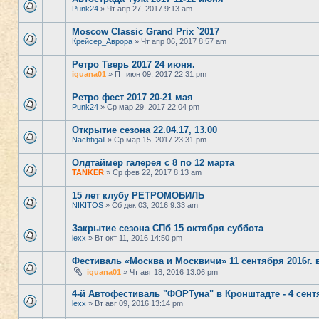
Punk24
» Чт апр 27, 2017 9:13 am
Moscow Classic Grand Prix `2017
Крейсер_Аврора
» Чт апр 06, 2017 8:57 am
Ретро Тверь 2017 24 июня.
iguana01
» Пт июн 09, 2017 22:31 pm
Ретро фест 2017 20-21 мая
Punk24
» Ср мар 29, 2017 22:04 pm
Открытие сезона 22.04.17, 13.00
Nachtigall
» Ср мар 15, 2017 23:31 pm
Олдтаймер галерея с 8 по 12 марта
TANKER
» Ср фев 22, 2017 8:13 am
15 лет клубу РЕТРОМОБИЛЬ
NIKITOS
» Сб дек 03, 2016 9:33 am
Закрытие сезона СПб 15 октября суббота
lexx
» Вт окт 11, 2016 14:50 pm
Фестиваль «Москва и Москвичи» 11 сентября 2016г. 
iguana01
» Чт авг 18, 2016 13:06 pm
4-й Автофестиваль "ФОРТуна" в Кронштадте - 4 сент
lexx
» Вт авг 09, 2016 13:14 pm