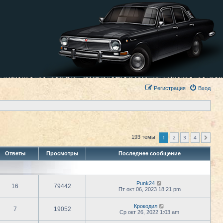
Регистрация
Вход
1
2
3
4
193 темы
След.
Ответы
Просмотры
Последнее сообщение
Punk24
16
79442
Пт окт 06, 2023 18:21 pm
Крокодил
7
19052
Ср окт 26, 2022 1:03 am