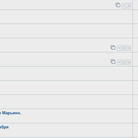
1
2
1
2
3
1
2
3
в Марьино.
ября