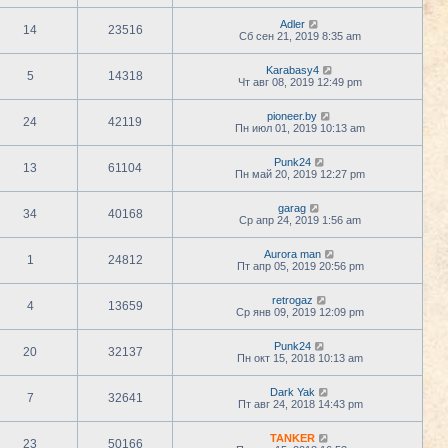
Adler
14
23516
Сб сен 21, 2019 8:35 am
Karabasy4
5
14318
Чт авг 08, 2019 12:49 pm
pioneer.by
24
42119
Пн июл 01, 2019 10:13 am
Punk24
13
61104
Пн май 20, 2019 12:27 pm
garag
34
40168
Ср апр 24, 2019 1:56 am
Aurora man
1
24812
Пт апр 05, 2019 20:56 pm
retrogaz
4
13659
Ср янв 09, 2019 12:09 pm
Punk24
20
32137
Пн окт 15, 2018 10:13 am
Dark Yak
7
32641
Пт авг 24, 2018 14:43 pm
TANKER
23
50166