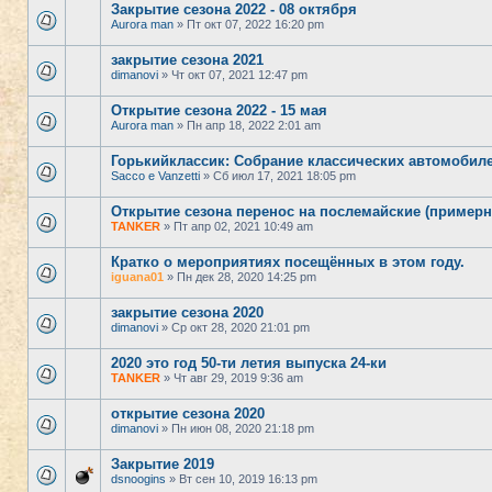
Закрытие сезона 2022 - 08 октября
Aurora man
» Пт окт 07, 2022 16:20 pm
закрытие сезона 2021
dimanovi
» Чт окт 07, 2021 12:47 pm
Открытие сезона 2022 - 15 мая
Aurora man
» Пн апр 18, 2022 2:01 am
Горькийклассик: Собрание классических автомобиле
Sacco e Vanzetti
» Сб июл 17, 2021 18:05 pm
Открытие сезона перенос на послемайские (примерн
TANKER
» Пт апр 02, 2021 10:49 am
Кратко о мероприятиях посещённых в этом году.
iguana01
» Пн дек 28, 2020 14:25 pm
закрытие сезона 2020
dimanovi
» Ср окт 28, 2020 21:01 pm
2020 это год 50-ти летия выпуска 24-ки
TANKER
» Чт авг 29, 2019 9:36 am
открытие сезона 2020
dimanovi
» Пн июн 08, 2020 21:18 pm
Закрытие 2019
dsnoogins
» Вт сен 10, 2019 16:13 pm