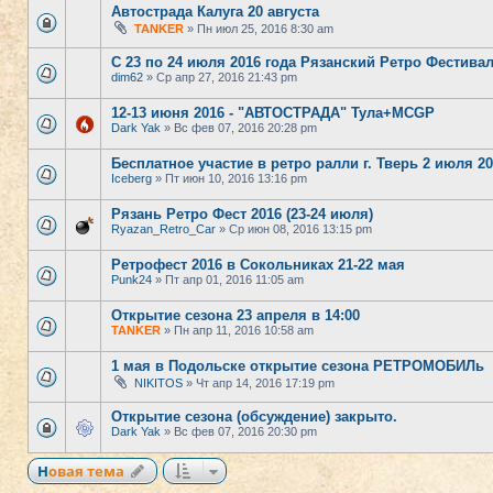
Автострада Калуга 20 августа
TANKER
» Пн июл 25, 2016 8:30 am
С 23 по 24 июля 2016 года Рязанский Ретро Фестива
dim62
» Ср апр 27, 2016 21:43 pm
12-13 июня 2016 - "АВТОСТРАДА" Тула+MCGP
Dark Yak
» Вс фев 07, 2016 20:28 pm
Бесплатное участие в ретро ралли г. Тверь 2 июля 20
Iceberg
» Пт июн 10, 2016 13:16 pm
Рязань Ретро Фест 2016 (23-24 июля)
Ryazan_Retro_Car
» Ср июн 08, 2016 13:15 pm
Ретрофест 2016 в Сокольниках 21-22 мая
Punk24
» Пт апр 01, 2016 11:05 am
Открытие сезона 23 апреля в 14:00
TANKER
» Пн апр 11, 2016 10:58 am
1 мая в Подольске открытие сезона РЕТРОМОБИЛь
NIKITOS
» Чт апр 14, 2016 17:19 pm
Открытие сезона (обсуждение) закрыто.
Dark Yak
» Вс фев 07, 2016 20:30 pm
Новая тема