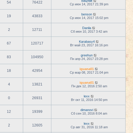
Вацлав
54
76422
Ср июн 14, 2017 21:39 pm
benson
19
43833
Ср июн 14, 2017 15:02 pm
Danila
2
12711
Сб июн 10, 2017 3:42 am
Karabasy4
67
120717
Вт май 23, 2017 16:16 pm
greehun
83
104950
Пн апр 24, 2017 23:28 pm
iguana01
18
42954
Ср мар 08, 2017 21:04 pm
iguana01
4
13821
Пн дек 12, 2016 2:50 am
lexx
0
26931
Вт окт 11, 2016 14:50 pm
dimanovi
12
19399
Сб сен 10, 2016 8:04 am
lexx
2
12605
Ср авг 31, 2016 11:18 am