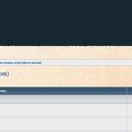
аствовал клуб (фото-архив)
хив)
 поиск
емы