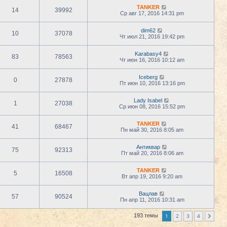
TANKER
14
39992
Ср авг 17, 2016 14:31 pm
dim62
10
37078
Чт июл 21, 2016 19:42 pm
Karabasy4
83
78563
Чт июн 16, 2016 10:12 am
Iceberg
0
27878
Пт июн 10, 2016 13:16 pm
Lady Isabel
1
27038
Ср июн 08, 2016 15:52 pm
TANKER
41
68467
Пн май 30, 2016 8:05 am
Антиквар
75
92313
Пт май 20, 2016 8:06 am
TANKER
5
16508
Вт апр 19, 2016 9:20 am
Вацлав
57
90524
Пн апр 11, 2016 10:31 am
1
2
3
4
193 темы
След.