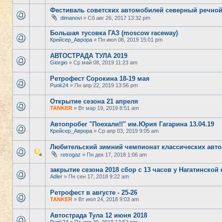
Фестиваль советских автомобилей северный речной 
dimanovi
» Сб авг 26, 2017 13:32 pm
Большая тусовка ГАЗ (moscow raceway)
Крейсер_Аврора
» Пн июл 08, 2019 15:01 pm
АВТОСТРАДА ТУЛА 2019
Giorgio
» Ср май 08, 2019 11:23 am
Ретрофест Сорокина 18-19 мая
Punk24
» Пн апр 22, 2019 13:56 pm
Открытие сезона 21 апреля
TANKER
» Вт мар 19, 2019 8:51 am
Автопробег "Поехали!!" им.Юрия Гагарина 13.04.19
Крейсер_Аврора
» Ср апр 03, 2019 9:05 am
Любительский зимний чемпионат классических авт
retrogaz
» Пн дек 17, 2018 1:06 am
закрытие сезона 2018 сбор с 13 часов у Нагатинской 
Adler
» Пн сен 17, 2018 9:22 am
Ретрофест в августе - 25-26
TANKER
» Вт июл 24, 2018 9:03 am
Автострада Тула 12 июня 2018