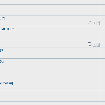
. 70
1
2
РОМОТОР".
1
2
17
ября
 и фотки]