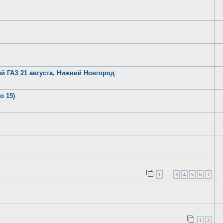
й ГАЗ 21 августа, Нижний Новгород
о 15)
1
3
4
5
6
7
…
1
2