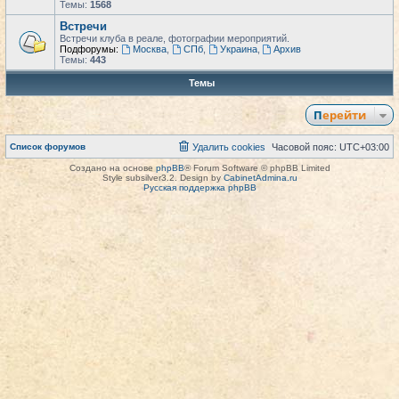
Темы:
1568
Встречи
Встречи клуба в реале, фотографии мероприятий.
Подфорумы:
Москва
,
СПб
,
Украина
,
Архив
Темы:
443
Темы
Перейти
Список форумов
Удалить cookies
Часовой пояс:
UTC+03:00
Создано на основе
phpBB
® Forum Software © phpBB Limited
Style subsilver3.2. Design by
CabinetAdmina.ru
Русская поддержка phpBB