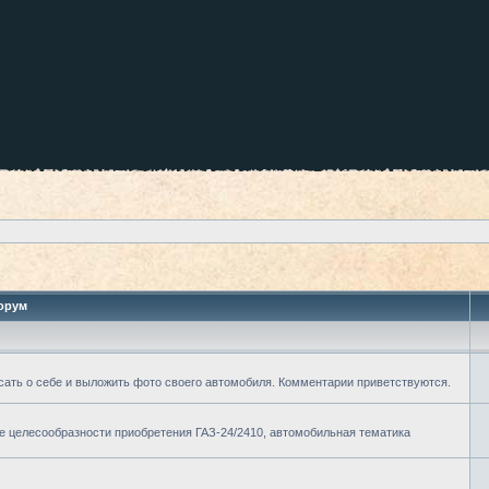
орум
сать о себе и выложить фото своего автомобиля. Комментарии приветствуются.
ие целесообразности приобретения ГАЗ-24/2410, автомобильная тематика