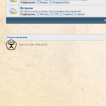
Подфорумы:
Медиа
,
Поздравления
Встречи
Встречи клуба в реале, фотографии мероприятий.
Подфорумы:
Москва
,
СПб
,
Украина
,
Архив
Т
Список форумов
GAZ-24.COM, 2006-2022