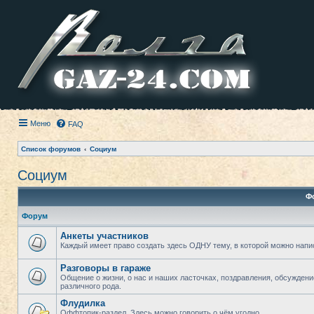
Меню
FAQ
Список форумов
Социум
Социум
Ф
Форум
Анкеты участников
Каждый имеет право создать здесь ОДНУ тему, в которой можно напи
Разговоры в гараже
Общение о жизни, о нас и наших ласточках, поздравления, обсужден
различного рода.
Флудилка
Оффтопик-раздел. Здесь можно говорить о чём угодно.