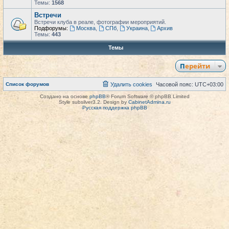
Темы:
1568
Встречи
Встречи клуба в реале, фотографии мероприятий.
Подфорумы:
Москва
,
СПб
,
Украина
,
Архив
Темы:
443
Темы
Перейти
Список форумов
Удалить cookies
Часовой пояс:
UTC+03:00
Создано на основе
phpBB
® Forum Software © phpBB Limited
Style subsilver3.2. Design by
CabinetAdmina.ru
Русская поддержка phpBB