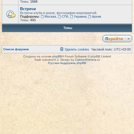
Темы:
1568
Встречи
Встречи клуба в реале, фотографии мероприятий.
Подфорумы:
Москва
,
СПб
,
Украина
,
Архив
Темы:
443
Темы
Перейти
Список форумов
Удалить cookies
Часовой пояс:
UTC+03:00
Создано на основе
phpBB
® Forum Software © phpBB Limited
Style subsilver3.2. Design by
CabinetAdmina.ru
Русская поддержка phpBB