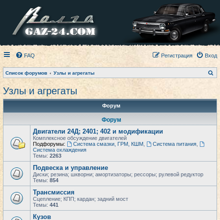
FAQ
Регистрация
Вход
П
Список форумов
Узлы и агрегаты
о
и
Узлы и агрегаты
с
к
Форум
Форум
Двигатели 24Д; 2401; 402 и модификации
Комплексное обсуждение двигателей
Подфорумы:
Система смазки, ГРМ, КШМ
,
Система питания
,
Система охлаждения
Темы:
2263
Подвеска и управление
Диски; резина; шкворни; амортизаторы; рессоры; рулевой редуктор
Темы:
854
Трансмиссия
Сцепление; КПП; кардан; задний мост
Темы:
441
Кузов