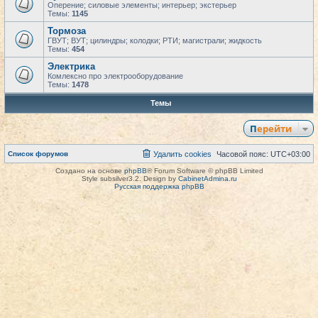
Оперение; силовые элементы; интерьер; экстерьер
Темы:
1145
Тормоза
ГВУТ; ВУТ; цилиндры; колодки; РТИ; магистрали; жидкость
Темы:
454
Электрика
Комлексно про электрооборудование
Темы:
1478
Темы
Перейти
Список форумов
Удалить cookies
Часовой пояс:
UTC+03:00
Создано на основе
phpBB
® Forum Software © phpBB Limited
Style subsilver3.2. Design by
CabinetAdmina.ru
Русская поддержка phpBB