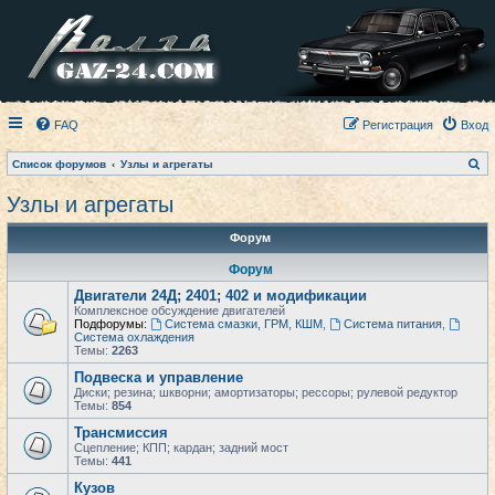
FAQ
Регистрация
Вход
П
Список форумов
Узлы и агрегаты
о
и
Узлы и агрегаты
с
к
Форум
Форум
Двигатели 24Д; 2401; 402 и модификации
Комплексное обсуждение двигателей
Подфорумы:
Система смазки, ГРМ, КШМ
,
Система питания
,
Система охлаждения
Темы:
2263
Подвеска и управление
Диски; резина; шкворни; амортизаторы; рессоры; рулевой редуктор
Темы:
854
Трансмиссия
Сцепление; КПП; кардан; задний мост
Темы:
441
Кузов