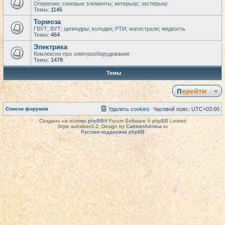
Оперение; силовые элементы; интерьер; экстерьер
Темы:
1145
Тормоза
ГВУТ; ВУТ; цилиндры; колодки; РТИ; магистрали; жидкость
Темы:
454
Электрика
Комлексно про электрооборудование
Темы:
1478
Темы
Перейти
Список форумов
Удалить cookies
Часовой пояс:
UTC+03:00
Создано на основе
phpBB
® Forum Software © phpBB Limited
Style subsilver3.2. Design by
CabinetAdmina.ru
Русская поддержка phpBB