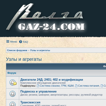
Меню
FAQ
Список форумов
Узлы и агрегаты
Узлы и агрегаты
Ф
Форум
Двигатели 24Д; 2401; 402 и модификации
Комплексное обсуждение двигателей
Подфорумы:
Система смазки, ГРМ, КШМ
,
Система питания
,
С
Подвеска и управление
Диски; резина; шкворни; амортизаторы; рессоры; рулевой редуктор
Трансмиссия
Сцепление; КПП; кардан; задний мост