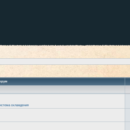
орум
истема охлаждения