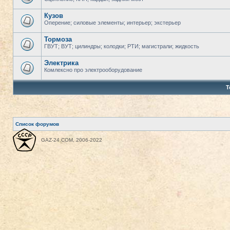
Кузов
Оперение; силовые элементы; интерьер; экстерьер
Тормоза
ГВУТ; ВУТ; цилиндры; колодки; РТИ; магистрали; жидкость
Электрика
Комлексно про электрооборудование
Т
Список форумов
GAZ-24.COM, 2006-2022