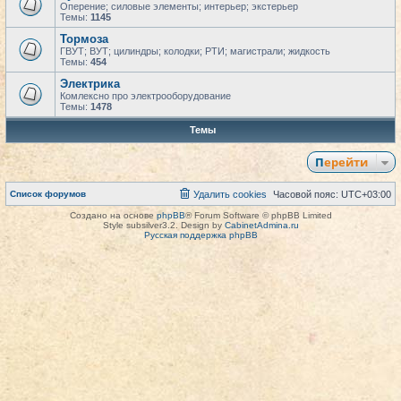
Оперение; силовые элементы; интерьер; экстерьер
Темы:
1145
Тормоза
ГВУТ; ВУТ; цилиндры; колодки; РТИ; магистрали; жидкость
Темы:
454
Электрика
Комлексно про электрооборудование
Темы:
1478
Темы
Перейти
Список форумов
Удалить cookies
Часовой пояс:
UTC+03:00
Создано на основе
phpBB
® Forum Software © phpBB Limited
Style subsilver3.2. Design by
CabinetAdmina.ru
Русская поддержка phpBB