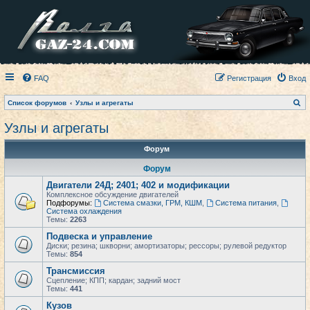
FAQ
Регистрация
Вход
П
Список форумов
Узлы и агрегаты
о
и
Узлы и агрегаты
с
к
Форум
Форум
Двигатели 24Д; 2401; 402 и модификации
Комплексное обсуждение двигателей
Подфорумы:
Система смазки, ГРМ, КШМ
,
Система питания
,
Система охлаждения
Темы:
2263
Подвеска и управление
Диски; резина; шкворни; амортизаторы; рессоры; рулевой редуктор
Темы:
854
Трансмиссия
Сцепление; КПП; кардан; задний мост
Темы:
441
Кузов