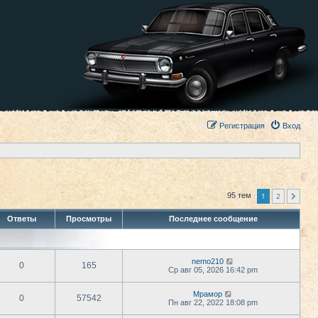
Регистрация
Вход
1
2
95 тем
След.
Ответы
Просмотры
Последнее сообщение
nemo210
0
165
Ср авг 05, 2026 16:42 pm
Мрамор
0
57542
Пн авг 22, 2022 18:08 pm