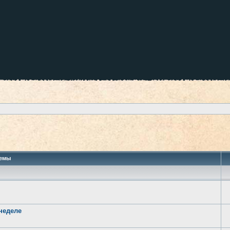
 поиск
емы
неделе