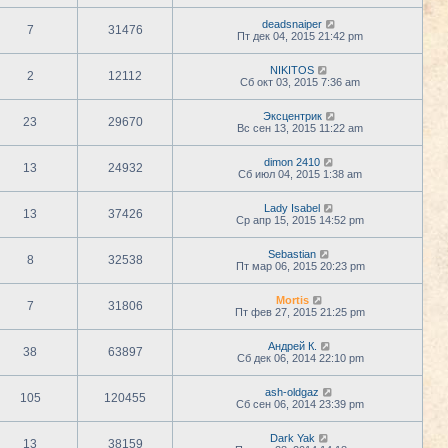
deadsnaiper
7
31476
Пт дек 04, 2015 21:42 pm
NIKITOS
2
12112
Сб окт 03, 2015 7:36 am
Эксцентрик
23
29670
Вс сен 13, 2015 11:22 am
dimon 2410
13
24932
Сб июл 04, 2015 1:38 am
Lady Isabel
13
37426
Ср апр 15, 2015 14:52 pm
Sebastian
8
32538
Пт мар 06, 2015 20:23 pm
Mortis
7
31806
Пт фев 27, 2015 21:25 pm
Андрей К.
38
63897
Сб дек 06, 2014 22:10 pm
ash-oldgaz
105
120455
Сб сен 06, 2014 23:39 pm
Dark Yak
13
38159