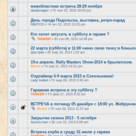
межобластная встреча 28-29 ноября
deadsnaiper
» Пт ноя 20, 2015 20:05 pm
День города Подольска, выставка, ретро-парад
NIKITOS
» Чт окт 01, 2015 13:03 pm
Кто хочет затусить в субботу в гараже ?
TANKER
» Вт сен 08, 2015 16:48 pm
22 марта (суббота) в 11:00 чиню свою тачку в Конько
Шустрик
» Вт мар 18, 2014 1:02 am
19-е апреля, Rally Masters Show-2014 в Крылатском.
Mortis
» Чт апр 11, 2013 19:31 pm
Олдтаймер 6-9 марта 2015 в Сокольниках!
Lady Isabel
» Пт мар 06, 2015 9:45 am
Гаражная встреча в эту субботу ?
TANKER
» Пт фев 27, 2015 9:32 am
ВСТРЕЧА в пятницу 05 декабря с 18:00 ул. Жебрунов
Mortis
» Пт ноя 28, 2014 11:37 am
Закрытие сезона 2013 - 5 октября
Aurora man
» Вс сен 15, 2013 8:08 am
Встреча клуба в среду 16 июля у гаража