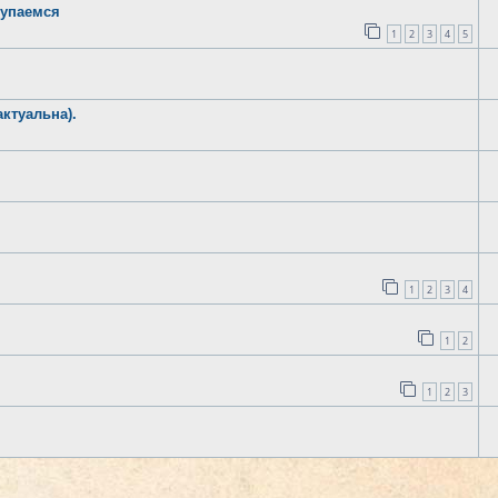
купаемся
1
2
3
4
5
ктуальна).
1
2
3
4
1
2
1
2
3