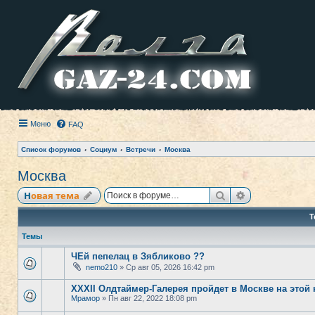
Меню
FAQ
Список форумов
Социум
Встречи
Москва
Москва
Поиск
Расширенный
Новая тема
Т
Темы
ЧЕй пепелац в Зябликово ??
nemo210
» Ср авг 05, 2026 16:42 pm
XXXII Олдтаймер-Галерея пройдет в Москве на этой 
Мрамор
» Пн авг 22, 2022 18:08 pm