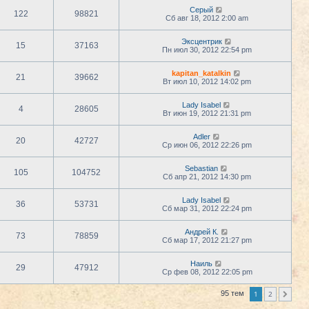
Серый
122
98821
Сб авг 18, 2012 2:00 am
Эксцентрик
15
37163
Пн июл 30, 2012 22:54 pm
kapitan_katalkin
21
39662
Вт июл 10, 2012 14:02 pm
Lady Isabel
4
28605
Вт июн 19, 2012 21:31 pm
Adler
20
42727
Ср июн 06, 2012 22:26 pm
Sebastian
105
104752
Сб апр 21, 2012 14:30 pm
Lady Isabel
36
53731
Сб мар 31, 2012 22:24 pm
Андрей К.
73
78859
Сб мар 17, 2012 21:27 pm
Наиль
29
47912
Ср фев 08, 2012 22:05 pm
1
2
95 тем
След.