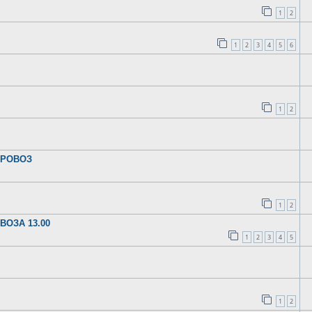
1
2
1
2
3
4
5
6
1
2
АРОВОЗ
1
2
ВОЗА 13.00
1
2
3
4
5
1
2