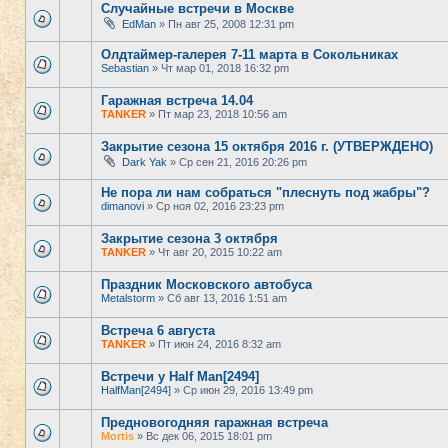
Случайные встречи в Москве
EdMan
» Пн авг 25, 2008 12:31 pm
Олдтаймер-галерея 7-11 марта в Сокольниках
Sebastian
» Чт мар 01, 2018 16:32 pm
Гаражная встреча 14.04
TANKER
» Пт мар 23, 2018 10:56 am
Закрытие сезона 15 октября 2016 г. (УТВЕРЖДЕНО)
Dark Yak
» Ср сен 21, 2016 20:26 pm
Не пора ли нам собраться "плеснуть под жабры"?
dimanovi
» Ср ноя 02, 2016 23:23 pm
Закрытие сезона 3 октября
TANKER
» Чт авг 20, 2015 10:22 am
Праздник Московского автобуса
Metalstorm
» Сб авг 13, 2016 1:51 am
Встреча 6 августа
TANKER
» Пт июн 24, 2016 8:32 am
Встречи у Half Man[2494]
HalfMan[2494]
» Ср июн 29, 2016 13:49 pm
Предновогодняя гаражная встреча
Mortis
» Вс дек 06, 2015 18:01 pm