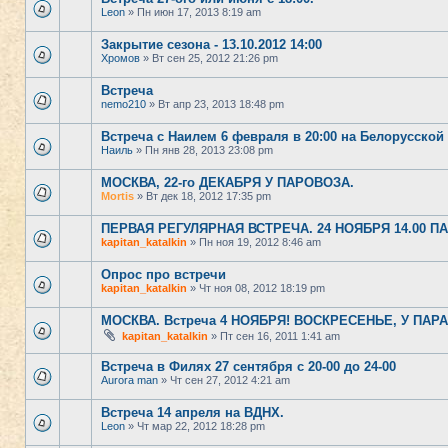
Leon
» Пн июн 17, 2013 8:19 am
Закрытие сезона - 13.10.2012 14:00
Хромов
» Вт сен 25, 2012 21:26 pm
Встреча
nemo210
» Вт апр 23, 2013 18:48 pm
Встреча с Наилем 6 февраля в 20:00 на Белорусской
Наиль
» Пн янв 28, 2013 23:08 pm
МОСКВА, 22-го ДЕКАБРЯ У ПАРОВОЗА.
Mortis
» Вт дек 18, 2012 17:35 pm
ПЕРВАЯ РЕГУЛЯРНАЯ ВСТРЕЧА. 24 НОЯБРЯ 14.00 П
kapitan_katalkin
» Пн ноя 19, 2012 8:46 am
Опрос про встречи
kapitan_katalkin
» Чт ноя 08, 2012 18:19 pm
МОСКВА. Встреча 4 НОЯБРЯ! ВОСКРЕСЕНЬЕ, У ПАРА
kapitan_katalkin
» Пт сен 16, 2011 1:41 am
Встреча в Филях 27 сентября с 20-00 до 24-00
Aurora man
» Чт сен 27, 2012 4:21 am
Встреча 14 апреля на ВДНХ.
Leon
» Чт мар 22, 2012 18:28 pm