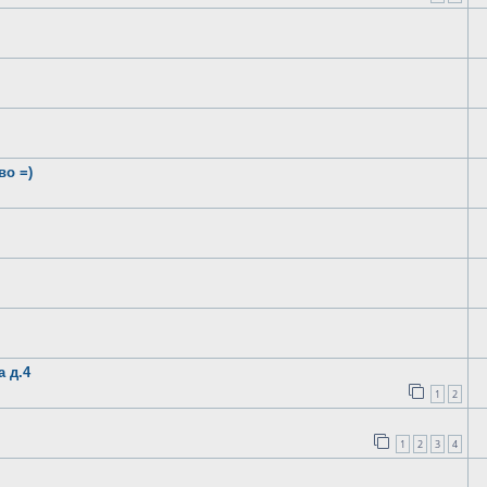
во =)
а д.4
1
2
1
2
3
4