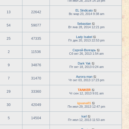
Пн июл 28, 2014 14:18 pm
EL Sindicato
13
22642
Вс мар 23, 2014 9:38 am
Sebastian
54
59077
Вт янв 28, 2014 12:21 pm
Lady Isabel
25
47335
Пт дек 20, 2013 22:53 pm
Сергей-Волгарь
2
11536
Сб окт 26, 2013 1:54 am
Dark Yak
9
34876
Пт окт 18, 2013 0:24 am
Aurora man
7
31470
Чт окт 03, 2013 17:23 pm
TANKER
29
33360
Чт сен 12, 2013 9:01 am
iguana01
30
42049
Пн июл 29, 2013 12:47 pm
karl
5
14504
Пт июл 12, 2013 11:53 am