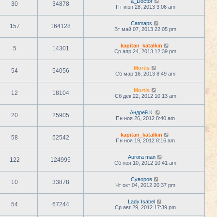
a_Doctor
30
34878
Пт июн 28, 2013 3:06 am
Catmaps
157
164128
Вт май 07, 2013 22:05 pm
kapitan_katalkin
5
14301
Ср апр 24, 2013 12:39 pm
Mortis
54
54056
Сб мар 16, 2013 8:49 am
Mortis
12
18104
Сб дек 22, 2012 10:13 am
Андрей К.
20
25905
Пн ноя 26, 2012 8:40 am
kapitan_katalkin
58
52542
Пн ноя 19, 2012 8:16 am
Aurora man
122
124995
Сб ноя 10, 2012 10:41 am
Суворов
10
33878
Чт окт 04, 2012 20:37 pm
Lady Isabel
54
67244
Ср авг 29, 2012 17:39 pm