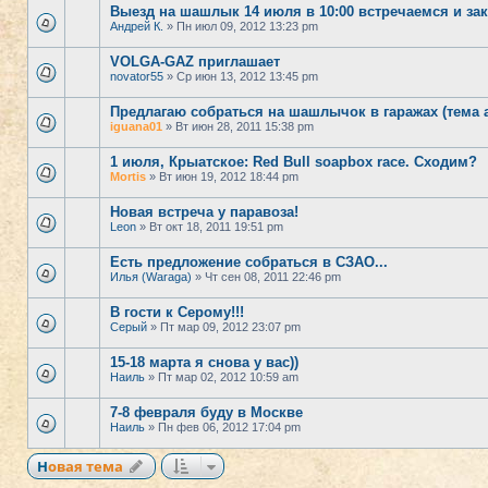
Выезд на шашлык 14 июля в 10:00 встречаемся и за
Андрей К.
» Пн июл 09, 2012 13:23 pm
VOLGA-GAZ приглашает
novator55
» Ср июн 13, 2012 13:45 pm
Предлагаю собраться на шашлычок в гаражах (тема а
iguana01
» Вт июн 28, 2011 15:38 pm
1 июля, Крыатское: Red Bull soapbox race. Сходим?
Mortis
» Вт июн 19, 2012 18:44 pm
Новая встреча у паравоза!
Leon
» Вт окт 18, 2011 19:51 pm
Есть предложение собраться в СЗАО...
Илья (Waraga)
» Чт сен 08, 2011 22:46 pm
В гости к Серому!!!
Серый
» Пт мар 09, 2012 23:07 pm
15-18 марта я снова у вас))
Наиль
» Пт мар 02, 2012 10:59 am
7-8 февраля буду в Москве
Наиль
» Пн фев 06, 2012 17:04 pm
Новая тема