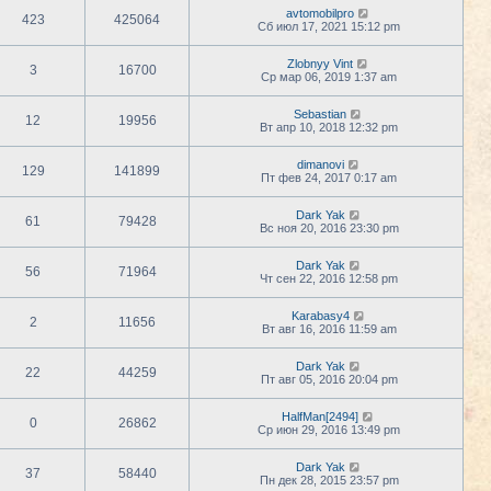
avtomobilpro
423
425064
Сб июл 17, 2021 15:12 pm
Zlobnyy Vint
3
16700
Ср мар 06, 2019 1:37 am
Sebastian
12
19956
Вт апр 10, 2018 12:32 pm
dimanovi
129
141899
Пт фев 24, 2017 0:17 am
Dark Yak
61
79428
Вс ноя 20, 2016 23:30 pm
Dark Yak
56
71964
Чт сен 22, 2016 12:58 pm
Karabasy4
2
11656
Вт авг 16, 2016 11:59 am
Dark Yak
22
44259
Пт авг 05, 2016 20:04 pm
HalfMan[2494]
0
26862
Ср июн 29, 2016 13:49 pm
Dark Yak
37
58440
Пн дек 28, 2015 23:57 pm